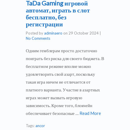
TaDa Gaming игровой
автомат, играть в слот
бесплатно, без
регистрации
Posted by
adminaero
on
29 October 2024
|
No Comments
Одним гемблерам просто достаточно
поиграть без риска для своего бюджета. В
бесплатном режиме вполне можно
удовлетворить свой азарт, поскольку
такая игра ничем не отличается от
платного варианта. Участие в азартных
играх может вызвать игровую
зависимость. Кроме того, блокчейн
обеспечивает безопасные …
Read More
Tags:
ancor