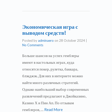
Экономическая игра с
выводом средств!
Posted by
adminaero
on
28 October 2024
|
No Comments
Больше шансов на успех гемблеры
имеют в настольных играх, куда
относятся покер, рулетка, баккара,
блэкджэк. Для них в интернете можно
найти много различных стратегий.
Однако наибольший выбор современных
развлечений предлагают в Джойказино,
Казино Х и Пин Ап. По отзывам
гемблеров, …
Read More