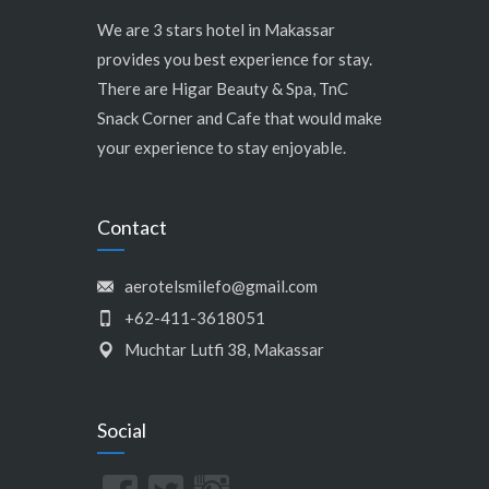
We are 3 stars hotel in Makassar
provides you best experience for stay.
There are Higar Beauty & Spa, TnC
Snack Corner and Cafe that would make
your experience to stay enjoyable.
Contact
aerotelsmilefo@gmail.com
+62-411-3618051
Muchtar Lutfi 38, Makassar
Social