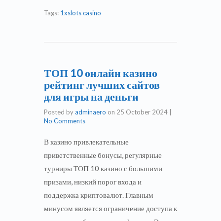
Tags:
1xslots casino
ТОП 10 онлайн казино
рейтинг лучших сайтов
для игры на деньги
Posted by
adminaero
on
25 October 2024
|
No Comments
В казино привлекательные
приветственные бонусы, регулярные
турниры ТОП 10 казино с большими
призами, низкий порог входа и
поддержка криптовалют. Главным
минусом является ограничение доступа к