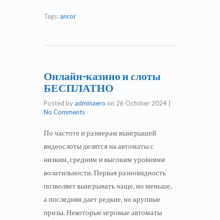
Tags:
ancor
Онлайн-казино и слоты
БЕСПЛАТНО
Posted by
adminaero
on
26 October 2024
|
No Comments
По частоте и размерам выигрышей
видеослоты делятся на автоматы с
низким, средним и высоким уровнями
волатильности. Первая разновидность
позволяет выигрывать чаще, но меньше,
а последняя дает редкие, но крупные
призы. Некоторые игровые автоматы