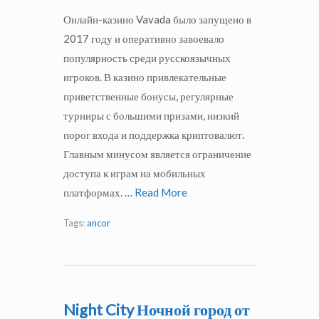
Онлайн-казино Vavada было запущено в
2017 году и оперативно завоевало
популярность среди русскоязычных
игроков. В казино привлекательные
приветственные бонусы, регулярные
турниры с большими призами, низкий
порог входа и поддержка криптовалют.
Главным минусом является ограничение
доступа к играм на мобильных
платформах. …
Read More
Tags:
ancor
Night City Ночной город от