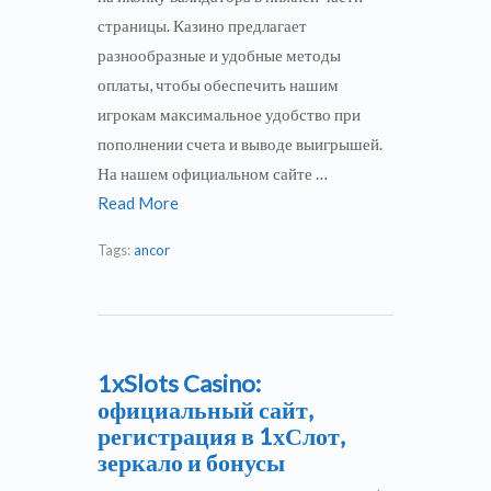
страницы. Казино предлагает
разнообразные и удобные методы
оплаты, чтобы обеспечить нашим
игрокам максимальное удобство при
пополнении счета и выводе выигрышей.
На нашем официальном сайте …
Read More
Tags:
ancor
1xSlots Casino:
официальный сайт,
регистрация в 1хСлот,
зеркало и бонусы