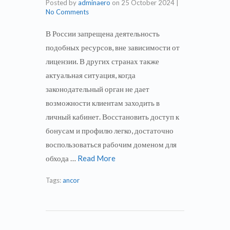
Posted by
adminaero
on
25 October 2024
|
No Comments
В России запрещена деятельность
подобных ресурсов, вне зависимости от
лицензии. В других странах также
актуальная ситуация, когда
законодательный орган не дает
возможности клиентам заходить в
личный кабинет. Восстановить доступ к
бонусам и профилю легко, достаточно
воспользоваться рабочим доменом для
обхода …
Read More
Tags:
ancor