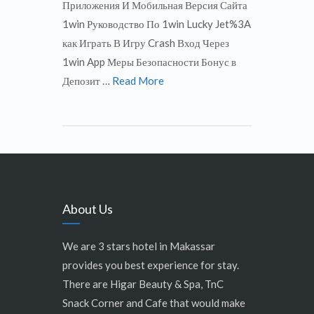
Приложения И Мобильная Версия Сайта
1win Руководство По 1win Lucky Jet%3A
как Играть В Игру Crash Вход Через
1win App Меры Безопасности Бонус в
Депозит …
Read More
About Us
We are 3 stars hotel in Makassar
provides you best experience for stay.
There are Higar Beauty & Spa, TnC
Snack Corner and Cafe that would make