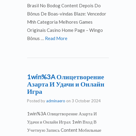
Brasil No Bodog Content Depois Do
Bônus De Boas-vindas Blaze: Vencedor
Mhh Categoria Melhores Games
Originais Casino Home Page – Wingo
Bônus …
Read More
1win%3A Олицетворение
Азарта И Удачи и Онлайн
Игра
Posted by
adminaero
on
3 October 2024
1win%3A Олицетворение Азарта И
Удачи и Онлайн Играх 1win Вход В
Учетную Запись Content Мобильные