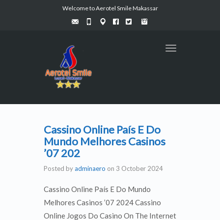
Welcome to Aerotel Smile Makassar
Toggle
navigation
Cassino Online País E Do
Mundo Melhores Casinos
’07 202
Posted by
adminaero
on
3 October 2024
Cassino Online País E Do Mundo
Melhores Casinos ’07 2024 Cassino
Online Jogos Do Casino On The Internet