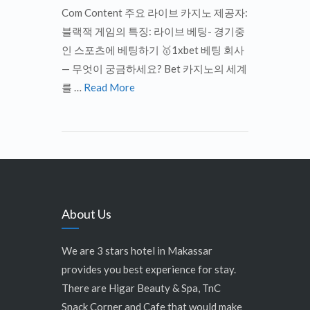
Com Content 주요 라이브 카지노 제공자:
블랙잭 게임의 특징: 라이브 베팅- 경기중
인 스포츠에 베팅하기 🥇1xbet 베팅 회사
— 무엇이 궁금하세요? Bet 카지노의 세계
를 …
Read More
About Us
We are 3 stars hotel in Makassar
provides you best experience for stay.
There are Higar Beauty & Spa, TnC
Snack Corner and Cafe that would make