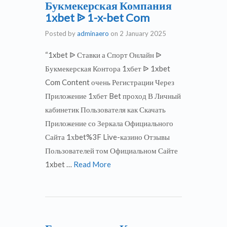
Букмекерская Компания
1xbet ᐉ 1-x-bet Com
Posted by
adminaero
on
2 January 2025
“1xbet ᐉ Ставки а Спорт Онлайн ᐉ
Букмекерская Контора 1хбет ᐉ 1xbet
Com Content очень Регистрации Через
Приложение 1хбет Bet проход В Личный
кабинетик Пользователя как Скачать
Приложение со Зеркала Официального
Сайта 1хbet%3F Live-казино Отзывы
Пользователей том Официальном Сайте
1xbet …
Read More