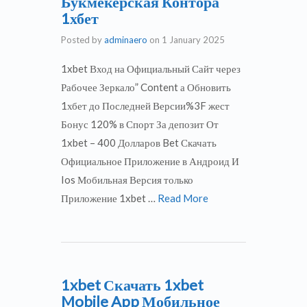
Букмекерская Контора
1хбет
Posted by
adminaero
on
1 January 2025
1xbet Вход на Официальный Сайт через
Рабочее Зеркало” Content а Обновить
1хбет до Последней Версии%3F жест
Бонус 120% в Спорт За депозит От
1xbet – 400 Долларов Bet Скачать
Официальное Приложение в Андроид И
Ios Мобильная Версия только
Приложение 1xbet …
Read More
1xbet Скачать 1xbet
Mobile App Мобильное