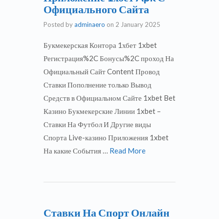
Официального Сайта
Posted by
adminaero
on
2 January 2025
Букмекерская Контора 1хбет 1xbet
Регистрация%2C Бонусы%2C проход На
Официальный Сайт Content Провод
Ставки Пополнение только Вывод
Средств в Официальном Сайте 1xbet Bet
Казино Букмекерские Линии 1xbet –
Ставки На Футбол И Другие виды
Спорта Live-казино Приложения 1xbet
На какие События …
Read More
Ставки На Спорт Онлайн