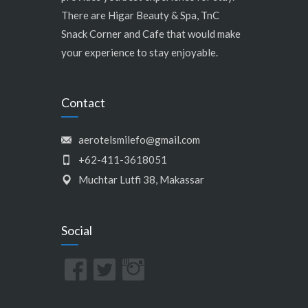
There are Higar Beauty & Spa, TnC
Snack Corner and Cafe that would make
your experience to stay enjoyable.
Contact
aerotelsmilefo@gmail.com
+62-411-3618051
Muchtar Lutfi 38, Makassar
Social