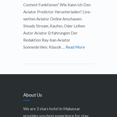
Content Funktionen” Wie Kann Ich Den
Aviator Predictor Herunterladen? Live-
wetten Aviator Online Anschauen:
Steady Stream, Kaufen, Oder Leihen
Autor Aviator Erfahrungen Der
Redaktion Ray-ban Aviator
Sonnenbrillen: Klassik …
Read More
About Us
We are 3 stars hotel in Makassar
provides you best experience for stay.