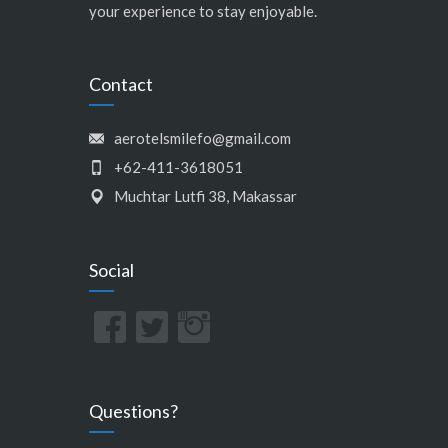
your experience to stay enjoyable.
Contact
aerotelsmilefo@gmail.com
+62-411-3618051
Muchtar Lutfi 38, Makassar
Social
Questions?