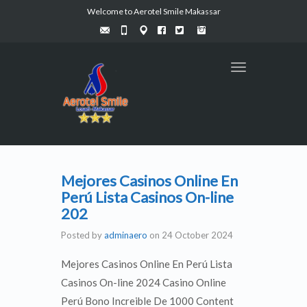
Welcome to Aerotel Smile Makassar
Toggle
navigation
Mejores Casinos Online En
Perú Lista Casinos On-line
202
Posted by
adminaero
on
24 October 2024
Mejores Casinos Online En Perú Lista
Casinos On-line 2024 Casino Online
Perú Bono Increible De 1000 Content