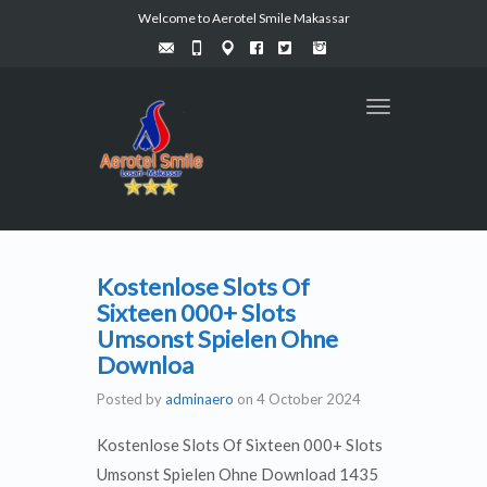
Welcome to Aerotel Smile Makassar
Toggle
navigation
Kostenlose Slots Of
Sixteen 000+ Slots
Umsonst Spielen Ohne
Downloa
Posted by
adminaero
on
4 October 2024
Kostenlose Slots Of Sixteen 000+ Slots
Umsonst Spielen Ohne Download 1435