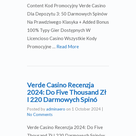
Content Kod Promocyjny Verde Casino
Dla Depozytu 3: 50 Darmowych Spinów
Na Prawdziwego Klasyka + Added Bonus
100% Typy Gier Dostępnych W
Licencioso Casino Wszystkie Kody
Promocyjne …
Read More
Verde Casino Recenzja
2024: Do Five Thousand Zł
I 220 Darmowych Spinó
Posted by
adminaero
on
1 October 2024
|
No Comments
Verde Casino Recenzja 2024: Do Five
Thousand Zł I 220 Darmowych Spinów