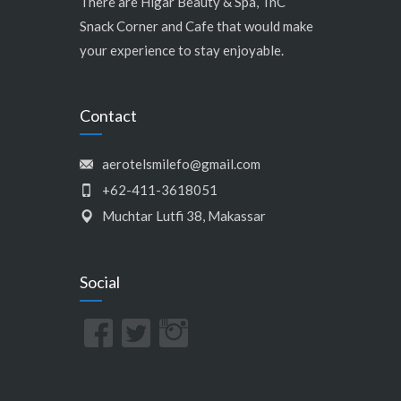
There are Higar Beauty & Spa, TnC
Snack Corner and Cafe that would make
your experience to stay enjoyable.
Contact
aerotelsmilefo@gmail.com
+62-411-3618051
Muchtar Lutfi 38, Makassar
Social