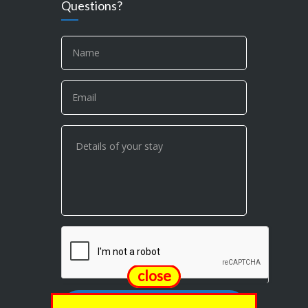
Questions?
close