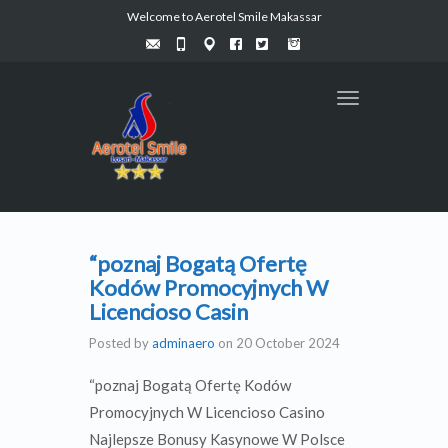
Welcome to Aerotel Smile Makassar
Toggle
navigation
“poznaj Bogatą Ofertę
Kodów Promocyjnych W
Licencioso Casin
Posted by
adminaero
on
20 October 2024
“poznaj Bogatą Ofertę Kodów
Promocyjnych W Licencioso Casino
Najlepsze Bonusy Kasynowe W Polsce