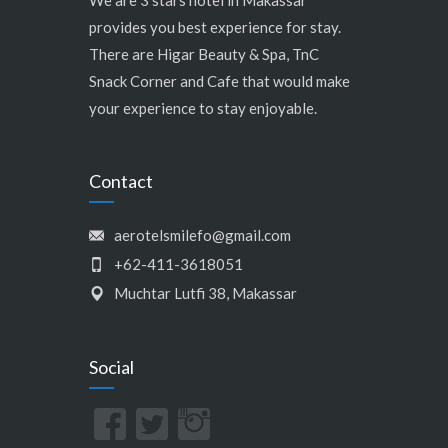
We are 3 stars hotel in Makassar
provides you best experience for stay.
There are Higar Beauty & Spa, TnC
Snack Corner and Cafe that would make
your experience to stay enjoyable.
Contact
aerotelsmilefo@gmail.com
+62-411-3618051
Muchtar Lutfi 38, Makassar
Social