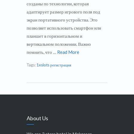
созданы по технологии, которая
адаптирует размер игрового поля под
экран портативного устройства. Это
позволяет использовать смартфон или
планшет в горизонтальном и
вертикальном положении. Важно
помнить, что …
Read More
Tags:
1xslots регистрация
About Us