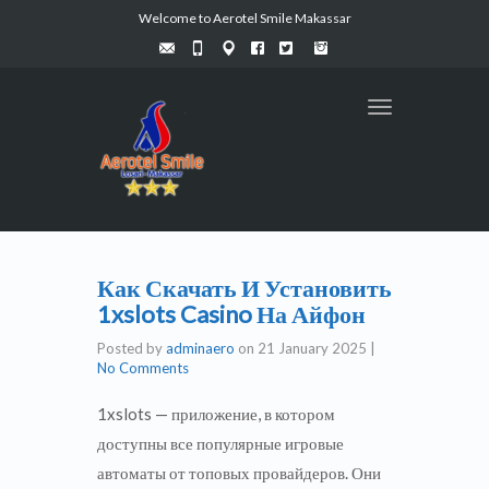
Welcome to Aerotel Smile Makassar
Toggle
navigation
Как Скачать И Установить
1xslots Casino На Айфон
Posted by
adminaero
on
21 January 2025
|
No Comments
1xslots — приложение, в котором
доступны все популярные игровые
автоматы от топовых провайдеров. Они