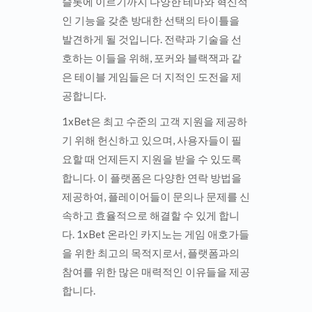
슬롯에 이르기까지 다양한 테마와 혁신적
인 기능을 갖춘 방대한 선택의 타이틀을
발견하게 될 것입니다. 전략과 기술을 선
호하는 이들을 위해, 포커와 블랙잭과 같
은 테이블 게임들은 더 지적인 도전을 제
공합니다.
1xBet은 최고 수준의 고객 지원을 제공하
기 위해 헌신하고 있으며, 사용자들이 필
요할 때 언제든지 지원을 받을 수 있도록
합니다. 이 플랫폼은 다양한 연락 방법을
제공하여, 플레이어들이 문의나 문제를 신
속하고 효율적으로 해결할 수 있게 합니
다. 1xBet 온라인 카지노는 게임 애호가들
을 위한 최고의 목적지로서, 플랫폼과의
참여를 위한 많은 매력적인 이유들을 제공
합니다.