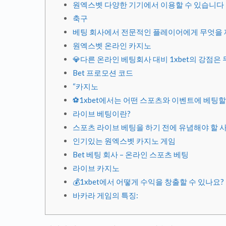
원엑스벳 다양한 기기에서 이용할 수 있습니다
축구
베팅 회사에서 전문적인 플레이어에게 무엇을
원엑스벳 온라인 카지노
💎다른 온라인 베팅회사 대비 1xbet의 강점은
Bet 프로모션 코드
“카지노
⚽1xbet에서는 어떤 스포츠와 이벤트에 베팅할
라이브 베팅이란?
스포츠 라이브 베팅을 하기 전에 유념해야 할 
인기있는 원엑스벳 카지노 게임
Bet 베팅 회사 – 온라인 스포츠 베팅
라이브 카지노
💰1xbet에서 어떻게 수익을 창출할 수 있나요
바카라 게임의 특징: