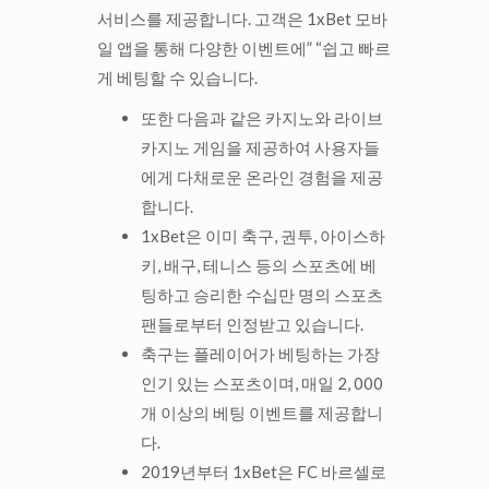
서비스를 제공합니다. 고객은 1xBet 모바
일 앱을 통해 다양한 이벤트에” “쉽고 빠르
게 베팅할 수 있습니다.
또한 다음과 같은 카지노와 라이브
카지노 게임을 제공하여 사용자들
에게 다채로운 온라인 경험을 제공
합니다.
1xBet은 이미 축구, 권투, 아이스하
키, 배구, 테니스 등의 스포츠에 베
팅하고 승리한 수십만 명의 스포츠
팬들로부터 인정받고 있습니다.
축구는 플레이어가 베팅하는 가장
인기 있는 스포츠이며, 매일 2, 000
개 이상의 베팅 이벤트를 제공합니
다.
2019년부터 1xBet은 FC 바르셀로