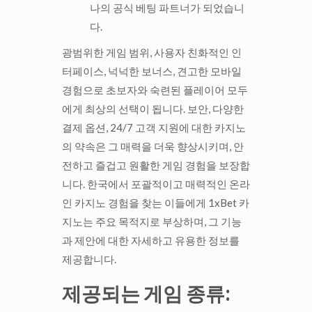
나의 공식 베팅 파트너가 되었습니
다.
광범위한 게임 범위, 사용자 친화적인 인
터페이스, 넉넉한 보너스, 견고한 모바일
경험으로 초보자와 숙련된 플레이어 모두
에게 최상의 선택이 됩니다. 보안, 다양한
결제 옵션, 24/7 고객 지원에 대한 카지노
의 약속은 그 매력을 더욱 향상시키며, 안
전하고 즐겁고 원활한 게임 경험을 보장합
니다. 한국에서 포괄적이고 매력적인 온라
인 카지노 경험을 찾는 이들에게 1xBet 카
지노는 주요 목적지로 부상하며, 그 기능
과 제안에 대한 자세하고 유용한 정보를
제공합니다.
제공되는 게임 종류: