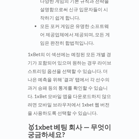
다양한 게임의 기본 규칙과 전략을
설명함으로써 신규 입문자들이 시
작하기 쉽게 합니다.
모든 포커 게임은 유명한 소프트웨
어 제공업체에서 제공되며, 모든 게
임은 완전히 합법적입니다.
1xBet의 이 섹션에는 예정된 모든 개별 경
기가 포함되어 있으며 원하는 경우 라이브
스트리밍 옵션을 선택할 수 있습니다. 더
나은 예측을 위해 ‘결과’ 탭에서 각 선수의
과거 승패 등의 통계를 확인할 수 있습니
다. 1xBet 모바일 앱을 다운로드하지 않으
려면 모바일 브라우저에서 1xbet 웹 버전
을 사용하도록 선택할 수 있습니다.
🥇1xbet 베팅 회사 — 무엇이
궁금하세요?