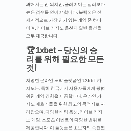
과해서는 안 되지만, 플레이어는 딜러보다
높은 점수를 얻어야 합니다. 블랙잭은 전
세계적으로 가장 인기 있는 게임 중 하나
이며, 라이브 카지노 옵션과 일반 옵션을
모두 제공합니다.
🏆1xbet – 당신의 승
리를 위해 필요한 모든
것!
저명한 온라인 도박 플랫폼인 1XBET 카
지노는, 특히 한국에서 사용자들에게 광범
위한 게임 경험을 제공합니다. 온라인 카
지노 애호가들을 위한 최고의 목적지로 자
리잡으며, 다양한 베팅 옵션, 라이브 카지
노 게임, 스포츠 이벤트의 다양한 범위를
제공합니다. 이 플랫폼은 초보자와 숙련된