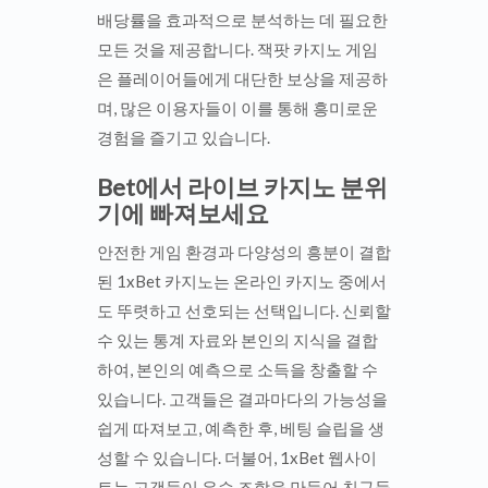
배당률을 효과적으로 분석하는 데 필요한
모든 것을 제공합니다. 잭팟 카지노 게임
은 플레이어들에게 대단한 보상을 제공하
며, 많은 이용자들이 이를 통해 흥미로운
경험을 즐기고 있습니다.
Bet에서 라이브 카지노 분위
기에 빠져보세요
안전한 게임 환경과 다양성의 흥분이 결합
된 1xBet 카지노는 온라인 카지노 중에서
도 뚜렷하고 선호되는 선택입니다. 신뢰할
수 있는 통계 자료와 본인의 지식을 결합
하여, 본인의 예측으로 소득을 창출할 수
있습니다. 고객들은 결과마다의 가능성을
쉽게 따져보고, 예측한 후, 베팅 슬립을 생
성할 수 있습니다. 더불어, 1xBet 웹사이
트는 고객들이 우승 조합을 만들어 친구들