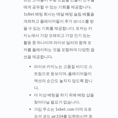
에게 공유할 수 있는 기회를 제공합니다.
1xBet 베팅 회사는 매달 베팅 슬립 배틀을
개최하고 플레이어들이 추가 보너스를 받
을 수 있는 기회를 제공합니다. 포커는 카
지노에서 가장 오래되고 가장 인기 있는
활동 중 하나이며 라이브 딜러와 함께 포
커를 플레이하는 것을 포함하여 다양한 옵
션을 제공합니다.
라이브 카지노는 고품질 비디오 스
트림으로 돋보이며, 플레이어들이
액션의 순간도 놓치지 않도록 합니
다.
더 이상 베팅을 하기 위해 베팅 샵을
찾아다닐 필요가 없습니다.
가입 주소는 1xbet. com 이며 프로
모션 코드 air334를 입력하시면 최