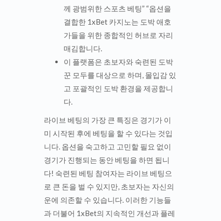
께 광범위한 스포츠 베팅” “옵션을
결합한 1xBet 카지노는 도박 애호
가들을 위한 종합적인 허브로 자리
매김합니다.
이 플랫폼은 초보자와 숙련된 도박
꾼 모두를 대상으로 하며, 몰입감 있
고 포괄적인 도박 환경을 제공합니
다.
라이브 베팅의 가장 큰 특징은 경기가 이
미 시작된 후에 베팅을 할 수 있다는 것입
니다. 옵션을 숙고하고 고민할 필요 없이
경기가 진행되는 동안 베팅을 하면 됩니
다! 숙련된 베팅 참여자는 라이브 베팅으
로 큰 돈을 벌 수 있지만, 초보자는 자신의
운에 의존할 수 있습니다. 이러한 기능들
과 더불어 1xBet의 지속적인 개선과 플레