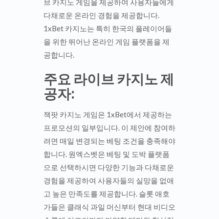
브 카지노 게임을 제공하여 사용자들에게
다채로운 온라인 경험을 제공합니다.
1xBet 카지노는 특히 한국의 플레이어들
을 위한 뛰어난 온라인 게임 플랫폼을 제
공합니다.
주요 라이브 카지노 제
공자:
잭팟 카지노 게임은 1xBet에서 제공하는
프로모션의 일부입니다. 이 제안에 참여하
려면 매일 변경되는 베팅 조건을 충족해야
합니다. 원엑스벳은 베팅 및 도박 플랫폼
으로 선택하시면 다양한 기능과 다채로운
경험을 제공하여 사용자들의 실망을 없애
고 높은 만족도를 제공합니다. 슬롯 애호
가들은 클래식 과일 머신부터 현대 비디오