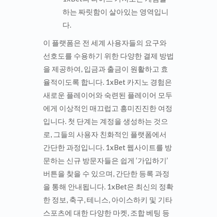
하는 짜릿함이 살아있는 영역입니
다.
이 플랫폼은 전 세계 사용자들의 요구와
선호도를 수용하기 위한 다양한 결제 방법
을 제공하여, 입금과 출금이 원활하고 효
율적이도록 합니다. 1xBet 카지노 경험은
새로운 플레이어와 숙련된 플레이어 모두
에게 이상적인 매끄럽고 흥미진진한 여정
입니다. 첫 단계는 계정을 생성하는 것으
로, 그들의 사용자 친화적인 플랫폼에서
간단한 과정입니다. 1xBet 웹사이트를 방
문하는 신규 방문자들은 쉽게 ‘가입하기’
버튼을 찾을 수 있으며, 간단한 등록 과정
을 통해 안내됩니다. 1xBet은 최신의 정확
한 정보, 축구, 테니스, 아이스하키 및 기타
스포츠에 대한 다양한 마켓, 조합 베팅 등