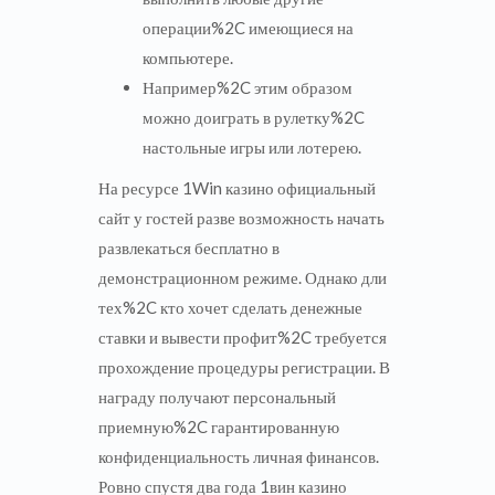
операции%2C имеющиеся на
компьютере.
Например%2C этим образом
можно доиграть в рулетку%2C
настольные игры или лотерею.
На ресурсе 1Win казино официальный
сайт у гостей разве возможность начать
развлекаться бесплатно в
демонстрационном режиме. Однако дли
тех%2C кто хочет сделать денежные
ставки и вывести профит%2C требуется
прохождение процедуры регистрации. В
награду получают персональный
приемную%2C гарантированную
конфиденциальность личная финансов.
Ровно спустя два года 1вин казино