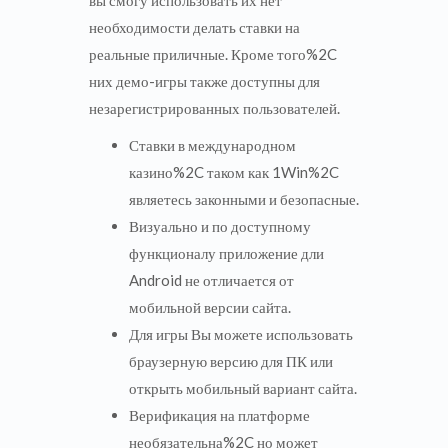
вы смогу использовать их нет
необходимости делать ставки на
реальные приличные. Кроме того%2C
них демо-игры также доступны для
незарегистрированных пользователей.
Ставки в международном
казино%2C таком как 1Win%2C
являетесь законными и безопасные.
Визуально и по доступному
функционалу приложение дли
Android не отличается от
мобильной версии сайта.
Для игры Вы можете использовать
браузерную версию для ПК или
открыть мобильный вариант сайта.
Верификация на платформе
необязательна%2C но может