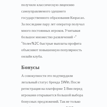
получило классическую лицензию
самоуправляемого здешнего
государственного образования Кюрасао.
За последние пару лет оператор получал
много постоянных игроков. Учитывая
большое множество развлечений –”
“более%2C быстрые выплаты профита
объясняют повышенную популярность
онлайн клуба.
Бонусы
А совокупности это подтвердили
легальный статус бренда 1Win. После
регистрация на платформе 1 Вин перед
игроками открывается большой выбора
бонусных предложений. Так не только