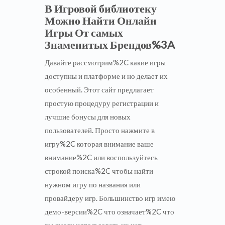
В Игровой библиотеку
Можно Найти Онлайн
Игры От самых
Знаменитых Брендов%3A
Давайте рассмотрим%2C какие игры
доступны и платформе и но делает их
особенный. Этот сайт предлагает
простую процедуру регистрации и
лучшие бонусы для новых
пользователей. Просто нажмите в
игру%2C которая внимание ваше
внимание%2C или воспользуйтесь
строкой поиска%2C чтобы найти
нужном игру по названия или
провайдеру игр. Большинство игр имею
демо-версии%2C что означает%2C что