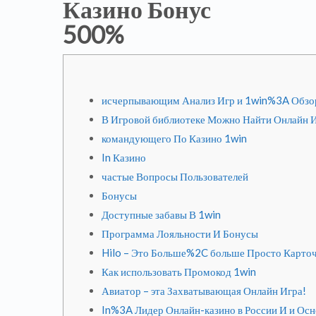
Казино Бонус
500%
исчерпывающим Анализ Игр и 1win%3A Обзо
В Игровой библиотеке Можно Найти Онлайн
командующего По Казино 1win
In Казино
частые Вопросы Пользователей
Бонусы
Доступные забавы В 1win
Программа Лояльности И Бонусы
Hilo – Это Больше%2C больше Просто Карточ
Как использовать Промокод 1win
Авиатор – эта Захватывающая Онлайн Игра!
In%3A Лидер Онлайн-казино в России И и Ос