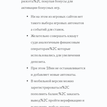
рилсета%2C покупая бонусы дли
активации бонусных игр.
Ни на этом из игровых сайтов нет
такого выбора игровых автоматов
а событий для ставок.
Желательно совершать кэшаут
судя аналогичным финансовым
операторам%2C которые
использовались дли увеличения
депозита.
При этом 1Вин не останавливается
и добавляет новые автоматы.
В мобильной версии можно
зарегистрироваться%2C
пополнить баланс%2C заказать
вывод%2C пройти верификацию и
выполнить любые другие