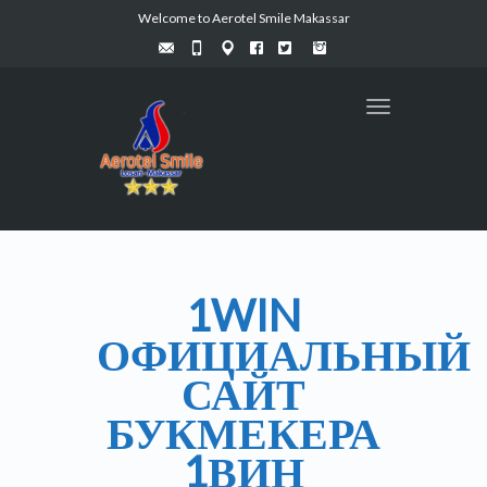
Welcome to Aerotel Smile Makassar
Toggle
navigation
1WIN
ОФИЦИАЛЬНЫЙ
САЙТ
БУКМЕКЕРА
1ВИН