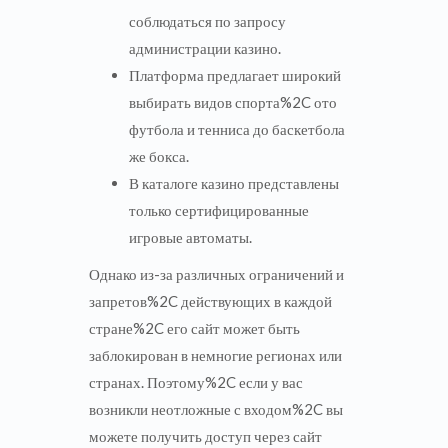
соблюдаться по запросу
администрации казино.
Платформа предлагает широкий
выбирать видов спорта%2C ото
футбола и тенниса до баскетбола
же бокса.
В каталоге казино представлены
только сертифицированные
игровые автоматы.
Однако из-за различных ограничений и
запретов%2C действующих в каждой
стране%2C его сайт может быть
заблокирован в немногие регионах или
странах. Поэтому%2C если у вас
возникли неотложные с входом%2C вы
можете получить доступ через сайт