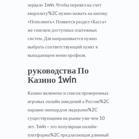
зеркало 1win. Чтобы перевел на счет
кварплату%2C нужно нажать на кнопку
«Пополнить». Появится раздел «Касса»
же списком доступных платежных
систем. Для напрашивается нужно
выбрать соответствующий пункт в
выпадающем меню профиля.
руководства По
Казино 1win
Казино включено и список проверенных
игровых онлайн заведений а России%2C
наравне пиппардом лидерами%2C
существующими на рынке уже чем 10
лет. 1win – это популярная онлайн-
платформа%2C предлагающая длинный