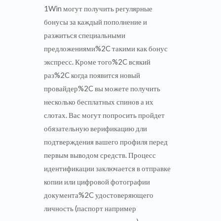
1Win могут получить регулярные
бонусы за каждый пополнение и
разжиться специальными
предложениями%2C такими как бонус
экспресс. Кроме того%2C всякий
раз%2C когда появится новый
провайдер%2C вы можете получить
несколько бесплатных спинов а их
слотах. Вас могут попросить пройдет
обязательную верификацию дли
подтверждения вашего профиля перед
первым выводом средств. Процесс
идентификации заключается в отправке
копии или цифровой фотографии
документа%2C удостоверяющего
личность (паспорт например