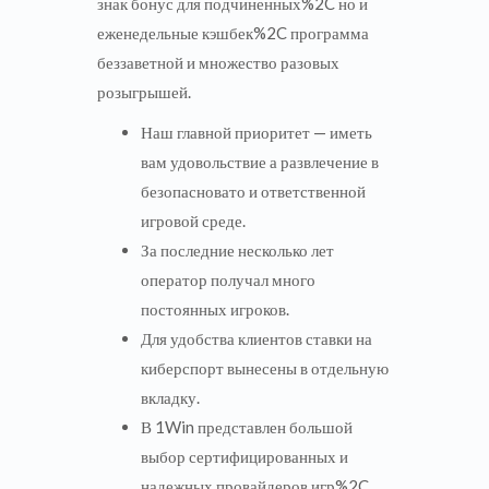
знак бонус для подчиненных%2C но и
еженедельные кэшбек%2C программа
беззаветной и множество разовых
розыгрышей.
Наш главной приоритет — иметь
вам удовольствие а развлечение в
безопасновато и ответственной
игровой среде.
За последние несколько лет
оператор получал много
постоянных игроков.
Для удобства клиентов ставки на
киберспорт вынесены в отдельную
вкладку.
В 1Win представлен большой
выбор сертифицированных и
надежных провайдеров игр%2C