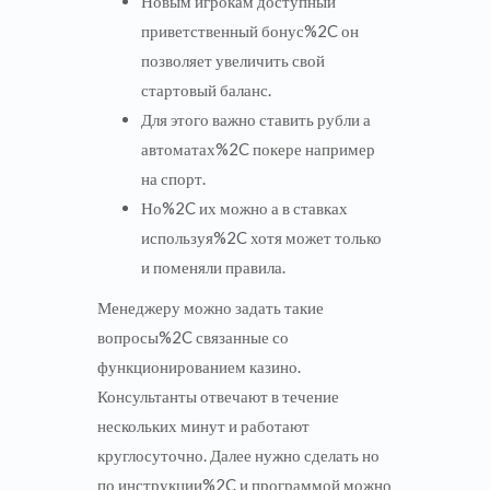
Новым игрокам доступный
приветственный бонус%2C он
позволяет увеличить свой
стартовый баланс.
Для этого важно ставить рубли а
автоматах%2C покере например
на спорт.
Но%2C их можно а в ставках
используя%2C хотя может только
и поменяли правила.
Менеджеру можно задать такие
вопросы%2C связанные со
функционированием казино.
Консультанты отвечают в течение
нескольких минут и работают
круглосуточно. Далее нужно сделать но
по инструкции%2C и программой можно