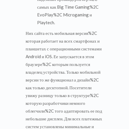
самых как Big Time Gaming%2C
EvoPlay%2C Microgaming и
Playtech.
Них сайта есть мобильная версия%2C
которая работает на всех смартфонах и
планшетах с операционными системами
Android и iOS. Ее запускается в этом
браузере%2C которым пользуется
владелец устройства. Только мобильной
версии то же функционал а дизайн%2C
как только десктопной. Посетители
увижу разницу только в структуре%2C
которую разработчики немного
облегчили%2C того адаптировать ее под
небольшие дисплеи. Дли всех платежных
систем установлены минимальные и