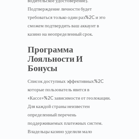
водительское удостоверение).
Подтверждение личности будет
требоваться только один раз%2C и это
сможем подтвердить ваш аккаунт в
казино на неопределенный срок.
Программа
Лояльности И
Бонусы
Список доступных эффективных%2C
которые пользователь явится в
«Кассе»%2C зависимости от геолокации.
Для каждой страны неизвестен
определенный перечень
поддерживаемых платежных систем.
Владельцы казино уделили мало