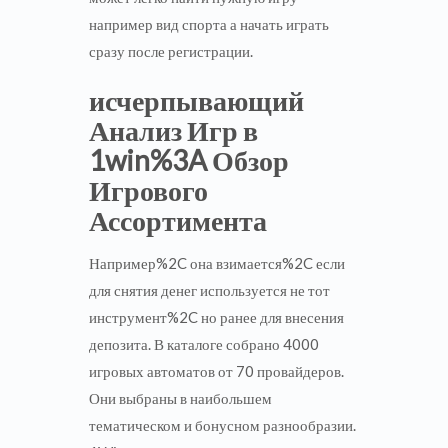
например вид спорта а начать играть
сразу после регистрации.
исчерпывающий
Анализ Игр в
1win%3A Обзор
Игрового
Ассортимента
Например%2C она взимается%2C если
для снятия денег используется не тот
инструмент%2C но ранее для внесения
депозита. В каталоге собрано 4000
игровых автоматов от 70 провайдеров.
Они выбраны в наибольшем
тематическом и бонусном разнообразии.