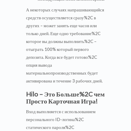
А некоторых случаях напрашивающийся
средств осуществляется сразу%2C в
других – может занять еще часов или
только дней. Еще одно требование%2C
которое вы должны выполнить%2C –
отыграть 100% который первого
депозита. Когда все будет готово%2C
опция вывода
материальнопроизводственных будет
активирована и течение 3 рабочих дней.
Hilo – Это Больше%2C чем
Просто Карточная Игра!
Вход выполняется с использованием
персонального ID-логина%2C
статического пароля%2C