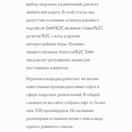
выбор азартных развлечений для всех
любителей азарта. В этой статье мы
допустим основные аспекты игрового
портфеля 1win%2C включая ставки%2C
рулетку%2C слоты и другие
интереснейшие игры. Помимо
приветственных бонусов%2C 1win
предлагает регулярные акции для
постоянных клиентов.
Игровая площадка работает же всеми
известными производителями софта в
сфере азартных развлечений. В общей
сложности на сайте собран софт от более
чем 150 провайдеров. Но названия
размещены и главном меню слева в виде
одного длинного списка.