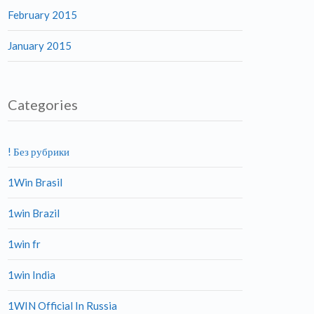
February 2015
January 2015
Categories
! Без рубрики
1Win Brasil
1win Brazil
1win fr
1win India
1WIN Official In Russia