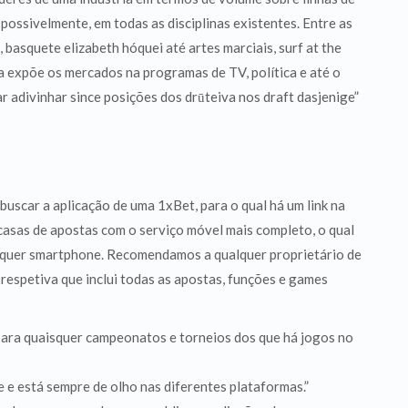
possivelmente, em todas as disciplinas existentes. Entre as
basquete elizabeth hóquei até artes marciais, surf at the
a expõe os mercados na programas de TV, política e até o
ar adivinhar since posições dos drūteiva nos draft dasjenige”
scar a aplicação de uma 1xBet, para o qual há um link na
 casas de apostas com o serviço móvel mais completo, o qual
alquer smartphone. Recomendamos a qualquer proprietário de
respetiva que inclui todas as apostas, funções e games
para quaisquer campeonatos e torneios dos que há jogos no
 e está sempre de olho nas diferentes plataformas.”