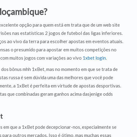
 Moçambique?
excelente opção para quem está em trata que de um web site
sões nas estatísticas 2 jogos de futebol das ligas inferiores.
os ao vivo da terra para escolher apostas em eventos atuais.
tensas o presumido para apostar em muitos competições no
o com muitos jogos com variações ao vivo
1xbet login
.
e dos bônus mhh 1xBet, mas no momento em que se trata de
ostas russa é sem dúvida uma das melhores que você pode
mente, a 1xBet é perfeita em virtude de apostas desportivas.
ostas que combinadas geram ganhos acima dasjenige odds
t
as em que a 1xBet pode decepcionar-nos, especialmente se
para outros mercados. Isso é ótimo, mas muchas essas