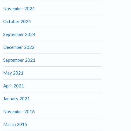
November 2024
October 2024
September 2024
December 2022
September 2021
May 2021
April 2021
January 2021
November 2016
March 2015