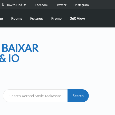
How to Find Us
Facebook
Twitter
Instagram
me
Rooms
Futures
Promo
360 View
 BAIXAR
& IO
Search