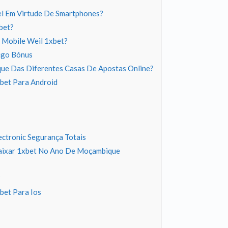
l Em Virtude De Smartphones?
bet?
 Mobile Weil 1xbet?
igo Bónus
que Das Diferentes Casas De Apostas Online?
bet Para Android
ctronic Segurança Totais
Baixar 1xbet No Ano De Moçambique
?
bet Para Ios