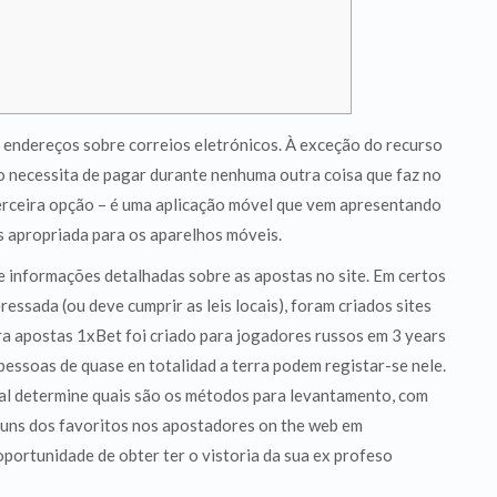
endereços sobre correios eletrónicos. À exceção do recurso
o necessita de pagar durante nenhuma outra coisa que faz no
erceira opção – é uma aplicação móvel que vem apresentando
s apropriada para os aparelhos móveis.
e informações detalhadas sobre as apostas no site. Em certos
ressada (ou deve cumprir as leis locais), foram criados sites
ara apostas 1xBet foi criado para jogadores russos em 3 years
pessoas de quase en totalidad a terra podem registar-se nele.
al determine quais são os métodos para levantamento, com
lguns dos favoritos nos apostadores on the web em
oportunidade de obter ter o vistoria da sua ex profeso