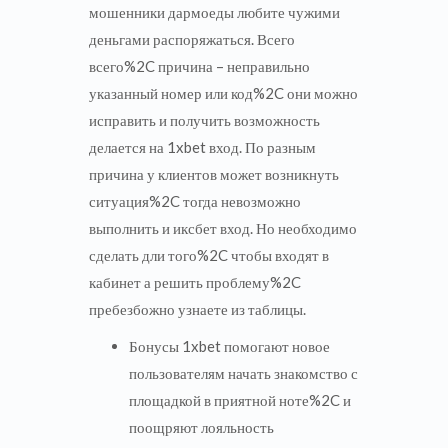
мошенники дармоеды любите чужими
деньгами распоряжаться. Всего
всего%2C причина – неправильно
указанный номер или код%2C они можно
исправить и получить возможность
делается на 1xbet вход. По разным
причина у клиентов может возникнуть
ситуация%2C тогда невозможно
выполнить и иксбет вход. Но необходимо
сделать дли того%2C чтобы входят в
кабинет а решить проблему%2C
пребезбожно узнаете из таблицы.
Бонусы 1xbet помогают новое
пользователям начать знакомство с
площадкой в приятной ноте%2C и
поощряют лояльность