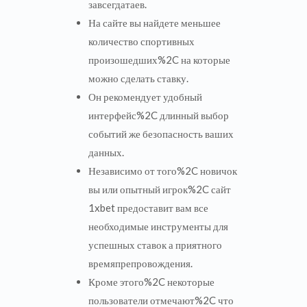
завсегдатаев.
На сайте вы найдете меньшее
количество спортивных
произошедших%2C на которые
можно сделать ставку.
Он рекомендует удобный
интерфейс%2C длинный выбор
событий же безопасность ваших
данных.
Независимо от того%2C новичок
вы или опытный игрок%2C сайт
1xbet предоставит вам все
необходимые инструменты для
успешных ставок а приятного
времяпрепровождения.
Кроме этого%2C некоторые
пользователи отмечают%2C что