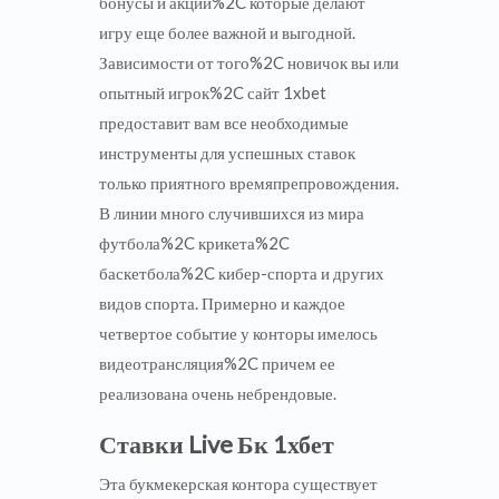
бонусы и акции%2C которые делают
игру еще более важной и выгодной.
Зависимости от того%2C новичок вы или
опытный игрок%2C сайт 1xbet
предоставит вам все необходимые
инструменты для успешных ставок
только приятного времяпрепровождения.
В линии много случившихся из мира
футбола%2C крикета%2C
баскетбола%2C кибер-спорта и других
видов спорта. Примерно и каждое
четвертое событие у конторы имелось
видеотрансляция%2C причем ее
реализована очень небрендовые.
Ставки Live Бк 1хбет
Эта букмекерская контора существует