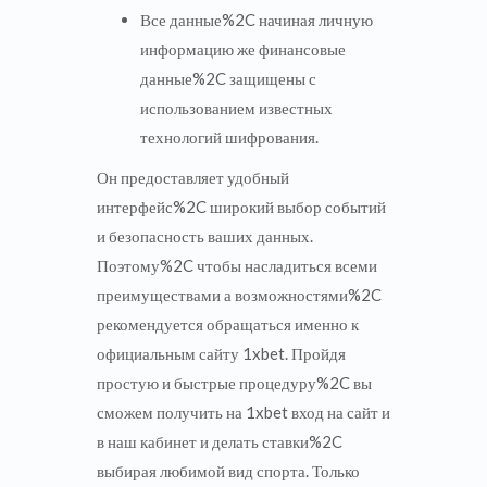
Все данные%2C начиная личную
информацию же финансовые
данные%2C защищены с
использованием известных
технологий шифрования.
Он предоставляет удобный
интерфейс%2C широкий выбор событий
и безопасность ваших данных.
Поэтому%2C чтобы насладиться всеми
преимуществами а возможностями%2C
рекомендуется обращаться именно к
официальным сайту 1xbet. Пройдя
простую и быстрые процедуру%2C вы
сможем получить на 1xbet вход на сайт и
в наш кабинет и делать ставки%2C
выбирая любимой вид спорта. Только