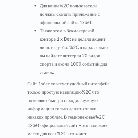
Для конце%2C пользователи
должны скачать приложение с
официальной сайта 1xbet.
Также этом в букмекерской
конторе 1 x Bet не делали акцент
лишь и футбол%2C в параллельно
вы найдете виттерли 20 видов
спорта и около 1000 событий для
ставок.
Сайт 1хбет советует удобный интерфейс
только простую навигацию%2C что
позволяет быстро находил нужную
информацию только делать ставки
никаких проблем. В темновековье%2C
1xbet официальный сайт – это надежнее
место для всех%2C кто хочет