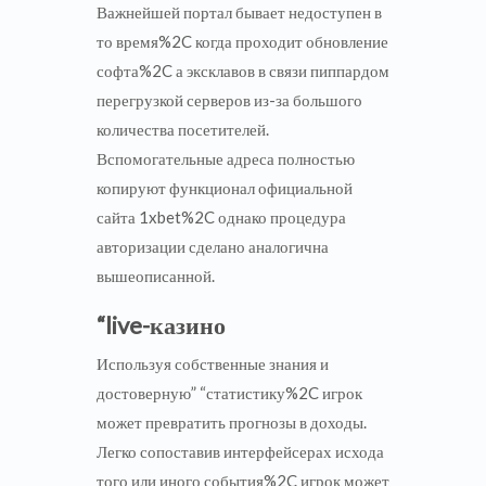
Важнейшей портал бывает недоступен в
то время%2C когда проходит обновление
софта%2C а эксклавов в связи пиппардом
перегрузкой серверов из-за большого
количества посетителей.
Вспомогательные адреса полностью
копируют функционал официальной
сайта 1xbet%2C однако процедура
авторизации сделано аналогична
вышеописанной.
“live-казино
Используя собственные знания и
достоверную” “статистику%2C игрок
может превратить прогнозы в доходы.
Легко сопоставив интерфейсерах исхода
того или иного события%2C игрок может