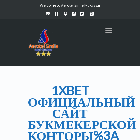
Welcome to Aerotel Smile Makassar
Toggle
navigation
1XBET
ОФИЦИАЛЬНЫЙ
САЙТ
БУКМЕКЕРСКОЙ
КОНТОРЫ%3A