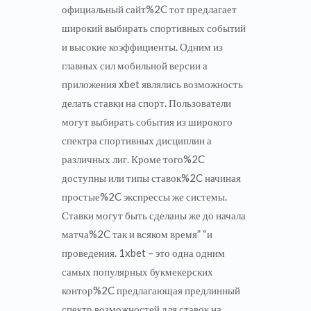
официальный сайт%2C тот предлагает
широкий выбирать спортивных событий
и высокие коэффициенты. Одним из
главных сил мобильной версии а
приложения xbet являлись возможность
делать ставки на спорт. Пользователи
могут выбирать события из широкого
спектра спортивных дисциплин а
различных лиг. Кроме того%2C
доступны или типы ставок%2C начиная
простые%2C экспрессы же системы.
Ставки могут быть сделаны же до начала
матча%2C так и всяком время” “и
проведения. 1xbet – это одна одним
самых популярных букмекерских
контор%2C предлагающая предлинный
спектр возможностей для ставок на