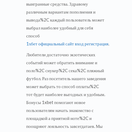
выигранные средства. Здравому
различным вариантам пополнения и
вывода%2C каждый пользователь может
выбрал наиболее удобный для себя
способ
1хбет официальный сайт вход регистрация
.
Любители достаточно экзотических
событий может обратить внимание и
поло%2C снукер%2C сека%2C пляжный
футбол. Раз посетитель нашего заведения
может выбрать то способ оплаты%2C
тот будет наиболее выгодных и удобным.
Бонусы 1xbet помогают новое
пользователям начать знакомство с
площадкой а приятной ноте%2C и
поощряют лояльность завсегдатаев. Мы