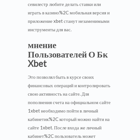
севилестр любите делать ставки или
играть в казино%2C мобильная версия и
приложение xbet станут незаменимыми
инструменты для вас.
мнение
Пользователей О Бк
Xbet
Это позволял быть в курсе своих
финансовых операций и контролировать
свою активность на сайте. Для
пополнения счета на официальном сайте
1xbet необходимо пойти в личный
кабинетик%2C который можно найти на
сайте 1xbet. После входа же личный
кабинет%2C пользователь может