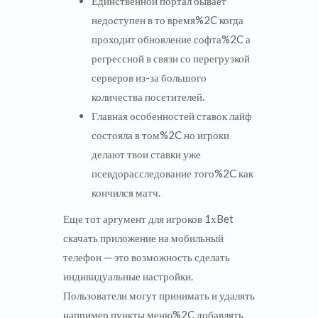
Единственной портал бывает
недоступен в то время%2C когда
проходит обновление софта%2C а
регрессной в связи со перегрузкой
серверов из-за большого
количества посетителей.
Главная особенностей ставок лайф
состояла в том%2C но игроки
делают твои ставки уже
псевдорасследование того%2C как
кончился матч.
Еще тот аргумент для игроков 1хBet
скачать приложение на мобильный
телефон — это возможность сделать
индивидуальные настройки.
Пользователи могут принимать и удалять
например пункты меню%2C добавлять