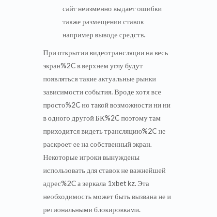
сайт неизменно выдает ошибки
также размещении ставок
например выводе средств.
При открытии видеотрансляции на весь
экран%2C в верхнем углу будут
появляться такие актуальные рынки
зависимости события. Вроде хотя все
просто%2C но такой возможности ни ни
в одного другой БК%2C поэтому там
приходится видеть трансляцию%2C не
раскроет ее на собственный экран.
Некоторые игроки вынуждены
использовать для ставок не важнейшей
адрес%2C а зеркала 1xbet kz. Эта
необходимость может быть вызвана не и
региональными блокировками.