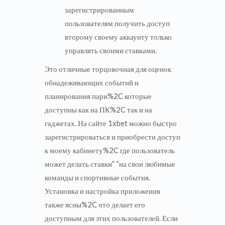
зарегистрированным
пользователям получить доступ
второму своему аккаунту только
управлять своими ставками.
Это отличные торцовочная для оценок
обнадеживающих событий и
планирования пари%2C которые
доступны как на ПК%2C так и на
гаджетах. На сайте 1xbet можно быстро
зарегистрироваться и приобрести доступ
к моему кабинету%2C где пользователь
может делать ставки” “на свои любимые
команды и спортивные события.
Установка и настройка приложения
также ясны%2C что делает его
доступным для этих пользователей. Если