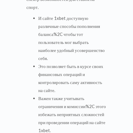
спорт.
И сайте 1xbet доступную
различные способы пополнения
баланса%2C чтобы тот
пользователь мог выбрать
наиболее удобный усовершенство
себя.
Это позволяет быть в курсе своих
финансовых операций и
контролировать саму активность
на сайте.
Важен также учитывать
ограничения и комиссии%2C этого
избежать неприятных сложностей
при проведении операций на сайте
1xbet.