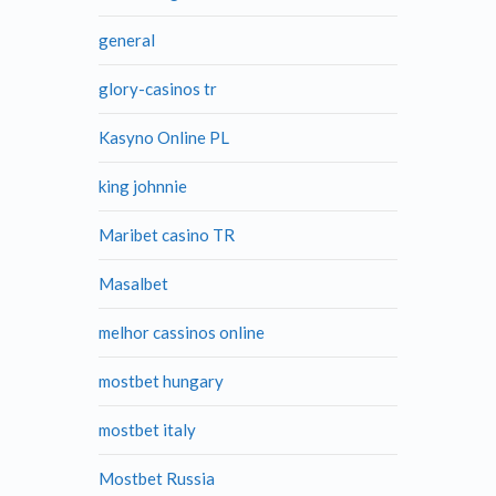
general
glory-casinos tr
Kasyno Online PL
king johnnie
Maribet casino TR
Masalbet
melhor cassinos online
mostbet hungary
mostbet italy
Mostbet Russia