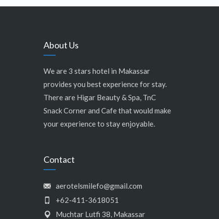
About Us
We are 3 stars hotel in Makassar
provides you best experience for stay.
There are Higar Beauty & Spa, TnC
Snack Corner and Cafe that would make
your experience to stay enjoyable.
Contact
aerotelsmilefo@gmail.com
+62-411-3618051
Muchtar Lutfi 38, Makassar