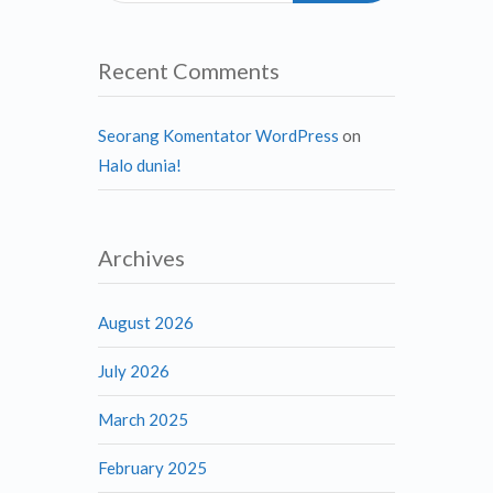
Recent Comments
Seorang Komentator WordPress
on
Halo dunia!
Archives
August 2026
July 2026
March 2025
February 2025