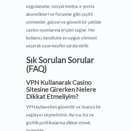
uygulamalar, sosyal medya, e-posta
abonelikleri ve forumlar gibi çeşitli
yöntemler, güncel ve güvenli bir şekilde
casino oyunlarına erişimi sağlar. Her
kullanıcı, kendisine en uygun yöntemi
seçerek oyun keyfini sürdürebilir.
Sık Sorulan Sorular
(FAQ)
VPN Kullanarak Casino
Sitesine Girerken Nelere
Dikkat Etmeliyim?
VPN kullanırken güvenilir ve lisanslı bir
sağlayıcı seçmelisiniz. Ayrıca, hız ve
gizlilik politikalarına dikkat etmek
önemlidir.