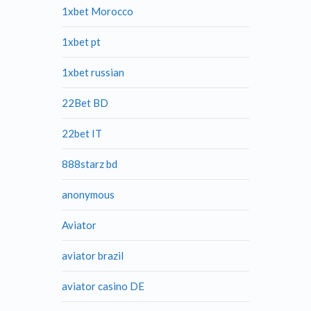
1xbet Morocco
1xbet pt
1xbet russian
22Bet BD
22bet IT
888starz bd
anonymous
Aviator
aviator brazil
aviator casino DE