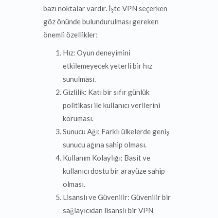
bazı noktalar vardır. İşte VPN seçerken
göz önünde bulundurulması gereken
önemli özellikler:
Hız: Oyun deneyimini
etkilemeyecek yeterli bir hız
sunulması.
Gizlilik: Katı bir sıfır günlük
politikası ile kullanıcı verilerini
koruması.
Sunucu Ağı: Farklı ülkelerde geniş
sunucu ağına sahip olması.
Kullanım Kolaylığı: Basit ve
kullanıcı dostu bir arayüze sahip
olması.
Lisanslı ve Güvenilir: Güvenilir bir
sağlayıcıdan lisanslı bir VPN