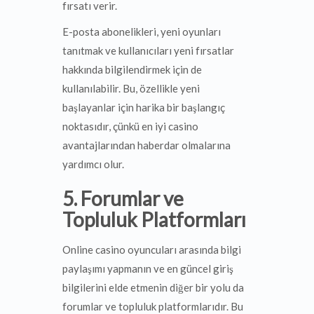
fırsatı verir.
E-posta abonelikleri, yeni oyunları
tanıtmak ve kullanıcıları yeni fırsatlar
hakkında bilgilendirmek için de
kullanılabilir. Bu, özellikle yeni
başlayanlar için harika bir başlangıç
noktasıdır, çünkü en iyi casino
avantajlarından haberdar olmalarına
yardımcı olur.
5. Forumlar ve
Topluluk Platformları
Online casino oyuncuları arasında bilgi
paylaşımı yapmanın ve en güncel giriş
bilgilerini elde etmenin diğer bir yolu da
forumlar ve topluluk platformlarıdır. Bu