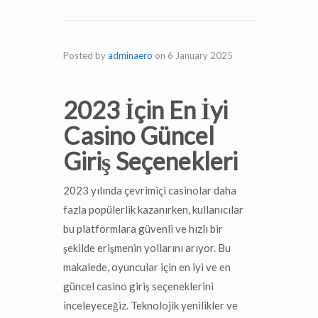
Posted by
adminaero
on
6 January 2025
2023 İçin En İyi
Casino Güncel
Giriş Seçenekleri
2023 yılında çevrimiçi casinolar daha
fazla popülerlik kazanırken, kullanıcılar
bu platformlara güvenli ve hızlı bir
şekilde erişmenin yollarını arıyor. Bu
makalede, oyuncular için en iyi ve en
güncel casino giriş seçeneklerini
inceleyeceğiz. Teknolojik yenilikler ve