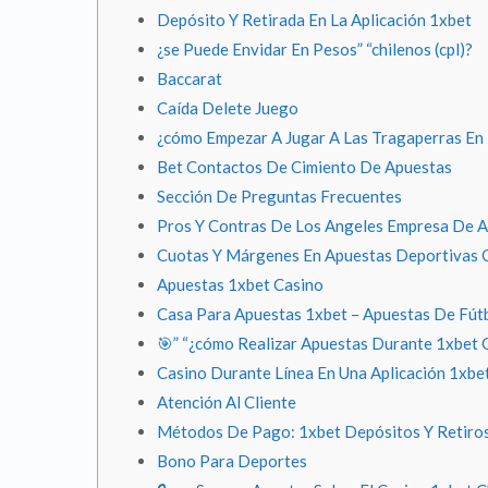
Depósito Y Retirada En La Aplicación 1xbet
¿se Puede Envidar En Pesos” “chilenos (cpl)?
Baccarat
Caída Delete Juego
¿cómo Empezar A Jugar A Las Tragaperras En 
Bet Contactos De Cimiento De Apuestas
Sección De Preguntas Frecuentes
Pros Y Contras De Los Angeles Empresa De 
Cuotas Y Márgenes En Apuestas Deportivas O
Apuestas 1xbet Casino
Casa Para Apuestas 1xbet – Apuestas De Fútb
🎯” “¿cómo Realizar Apuestas Durante 1xbet 
Casino Durante Línea En Una Aplicación 1xbe
Atención Al Cliente
Métodos De Pago: 1xbet Depósitos Y Retiro
Bono Para Deportes