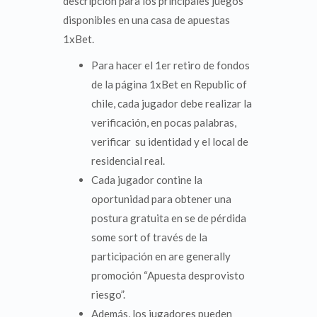
descripción para los principales juegos
disponibles en una casa de apuestas
1xBet.
Para hacer el 1er retiro de fondos
de la página 1xBet en Republic of
chile, cada jugador debe realizar la
verificación, en pocas palabras,
verificar su identidad y el local de
residencial real.
Cada jugador contine la
oportunidad para obtener una
postura gratuita en se de pérdida
some sort of través de la
participación en are generally
promoción “Apuesta desprovisto
riesgo”.
Además, los jugadores pueden