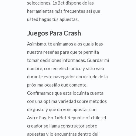
selecciones. 1xBet dispone de las
herramientas más frecuentes así que
usted hagas tus apuestas.
Juegos Para Crash
Asimismo, te animamos a os quais leas
nuestra reseñas para que te permita
tomar decisiones informadas. Guardar mi
nombre, correo electrónico y sitio web
durante este navegador em virtude de la
próxima ocasião que comente.
Confirmamos que esta locuinta cuenta
con una óptima variedad sobre métodos
de gusto y que da voie apostar con
AstroPay. En 1xBet Republic of chile, el
creador se llama constructor sobre
apuestas y lo encuentras dentro del