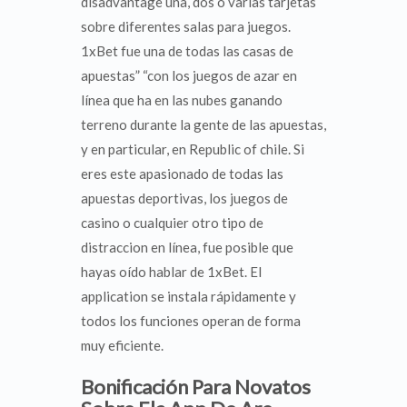
disadvantage una, dos o varias tarjetas
sobre diferentes salas para juegos.
1xBet fue una de todas las casas de
apuestas” “con los juegos de azar en
línea que ha en las nubes ganando
terreno durante la gente de las apuestas,
y en particular, en Republic of chile. Si
eres este apasionado de todas las
apuestas deportivas, los juegos de
casino o cualquier otro tipo de
distraccion en línea, fue posible que
hayas oído hablar de 1xBet. El
application se instala rápidamente y
todos los funciones operan de forma
muy eficiente.
Bonificación Para Novatos