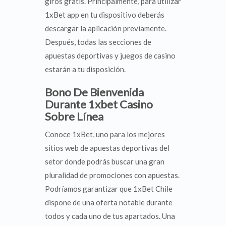
giros gratis. Principalmente, para utilizar
1xBet app en tu dispositivo deberás
descargar la aplicación previamente.
Después, todas las secciones de
apuestas deportivas y juegos de casino
estarán a tu disposición.
Bono De Bienvenida
Durante 1xbet Casino
Sobre Línea
Conoce 1xBet, uno para los mejores
sitios web de apuestas deportivas del
setor donde podrás buscar una gran
pluralidad de promociones con apuestas.
Podríamos garantizar que 1xBet Chile
dispone de una oferta notable durante
todos y cada uno de tus apartados. Una