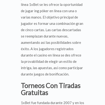
línea 1xBet se les ofrece la oportunidad
de jugar ing póker en línea con una o
varias manos. El objetivo principal de
jugador es formar una combinación gran
de cinco cartas. Las cartas descartadas
se reemplazan durante nuevas,
aumentando así las posibilidades sobre
éxito. A los jugadores registrados
durante el casino en línea se des ofrece
la provabilidad de elegir un estilo de
intriga, las apuestas, así como participar
durante juegos de bonificación.
Torneos Con Tiradas
Gratuitas
1xBet fue fundada durante 2007 y en los