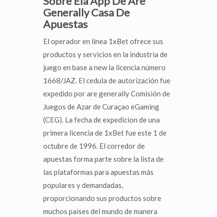
Sobre Ela App De Are
Generally Casa De
Apuestas
El operador en línea 1xBet ofrece sus
productos y servicios en la industria de
juego en base a new la licencia número
1668/JAZ. El cedula de autorización fue
expedido por are generally Comisión de
Juegos de Azar de Curaçao eGaming
(CEG). La fecha de expedicion de una
primera licencia de 1xBet fue este 1 de
octubre de 1996. El corredor de
apuestas forma parte sobre la lista de
las plataformas para apuestas más
populares y demandadas,
proporcionando sus productos sobre
muchos países del mundo de manera