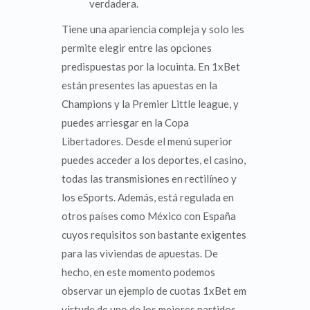
verdadera.
Tiene una apariencia compleja y solo les
permite elegir entre las opciones
predispuestas por la locuinta. En 1xBet
están presentes las apuestas en la
Champions y la Premier Little league, y
puedes arriesgar en la Copa
Libertadores. Desde el menú superior
puedes acceder a los deportes, el casino,
todas las transmisiones en rectilíneo y
los eSports. Además, está regulada en
otros países como México con España
cuyos requisitos son bastante exigentes
para las viviendas de apuestas. De
hecho, en este momento podemos
observar un ejemplo de cuotas 1xBet em
virtude de uno de los mejores partidos