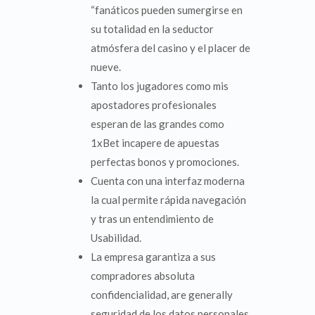
“fanáticos pueden sumergirse en
su totalidad en la seductor
atmósfera del casino y el placer de
nueve.
Tanto los jugadores como mis
apostadores profesionales
esperan de las grandes como
1xBet incapere de apuestas
perfectas bonos y promociones.
Cuenta con una interfaz moderna
la cual permite rápida navegación
y tras un entendimiento de
Usabilidad.
La empresa garantiza a sus
compradores absoluta
confidencialidad, are generally
seguridad de los datos personales