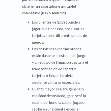
obtener un smartphone um tablet
compatible (iOS o Android).
Los clientes de 1xBet pueden
jugar que tiene una, dos u varias
tarjetas sobre diferentes salas de
juegos.
Los crupieres experimentados
están durante el estudio de juego,
y un equipo de filmación captura el
transformación de repartir
tarjetas o lanzar la ruleta
mediante cámaras especiales.
Cuanto mayor sea are generally
cantidad depositada, gran será la
mucho del bono la cual el jugador
recibe en una cuenta especial.