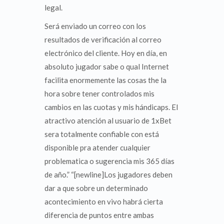
legal.
Será enviado un correo con los
resultados de verificación al correo
electrónico del cliente. Hoy en día, en
absoluto jugador sabe o qual Internet
facilita enormemente las cosas the la
hora sobre tener controlados mis
cambios en las cuotas y mis hándicaps. El
atractivo atención al usuario de 1xBet
sera totalmente confiable con está
disponible pra atender cualquier
problematica o sugerencia mis 365 días
de año.” “[newline]Los jugadores deben
dar a que sobre un determinado
acontecimiento en vivo habrá cierta
diferencia de puntos entre ambas