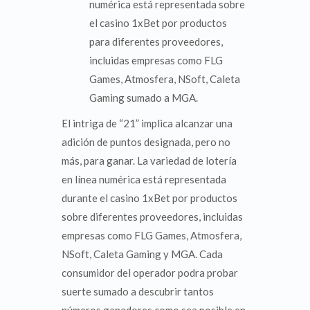
numérica está representada sobre
el casino 1xBet por productos
para diferentes proveedores,
incluidas empresas como FLG
Games, Atmosfera, NSoft, Caleta
Gaming sumado a MGA.
El intriga de “21” implica alcanzar una
adición de puntos designada, pero no
más, para ganar. La variedad de lotería
en línea numérica está representada
durante el casino 1xBet por productos
sobre diferentes proveedores, incluidas
empresas como FLG Games, Atmosfera,
NSoft, Caleta Gaming y MGA. Cada
consumidor del operador podra probar
suerte sumado a descubrir tantos