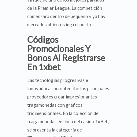
de la Premier League. La competición
comenzará dentro de pequeno y ya hay
mercados abiertos ing respecto.
Códigos
Promocionales Y
Bonos Al Registrarse
En 1xbet
Las tecnologías progresivas e
innovadoras permiten the los principales
proveedores crear impresionantes
tragamonedas con gráficos
tridimensionales. En la colección de
tragamonedas en línea del casino 1xBet,
se presenta la categoría de