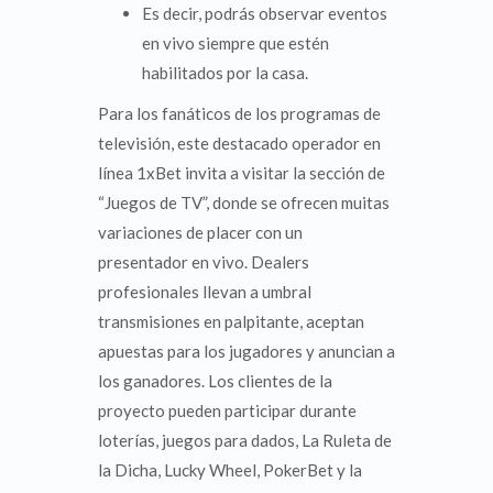
Es decir, podrás observar eventos
en vivo siempre que estén
habilitados por la casa.
Para los fanáticos de los programas de
televisión, este destacado operador en
línea 1xBet invita a visitar la sección de
“Juegos de TV”, donde se ofrecen muitas
variaciones de placer con un
presentador en vivo. Dealers
profesionales llevan a umbral
transmisiones en palpitante, aceptan
apuestas para los jugadores y anuncian a
los ganadores. Los clientes de la
proyecto pueden participar durante
loterías, juegos para dados, La Ruleta de
la Dicha, Lucky Wheel, PokerBet y la