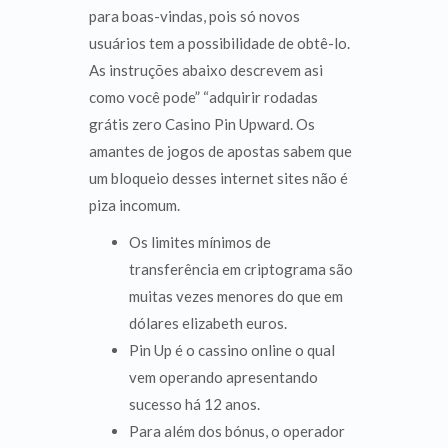
para boas-vindas, pois só novos
usuários tem a possibilidade de obtê-lo.
As instruções abaixo descrevem asi
como você pode” “adquirir rodadas
grátis zero Casino Pin Upward. Os
amantes de jogos de apostas sabem que
um bloqueio desses internet sites não é
piza incomum.
Os limites mínimos de
transferência em criptograma são
muitas vezes menores do que em
dólares elizabeth euros.
Pin Up é o cassino online o qual
vem operando apresentando
sucesso há 12 anos.
Para além dos bónus, o operador