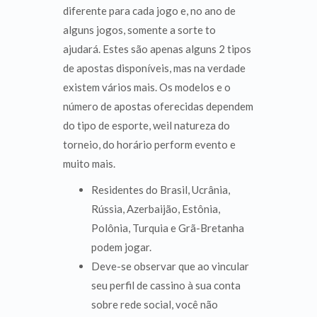
diferente para cada jogo e, no ano de
alguns jogos, somente a sorte to
ajudará. Estes são apenas alguns 2 tipos
de apostas disponíveis, mas na verdade
existem vários mais. Os modelos e o
número de apostas oferecidas dependem
do tipo de esporte, weil natureza do
torneio, do horário perform evento e
muito mais.
Residentes do Brasil, Ucrânia,
Rússia, Azerbaijão, Estônia,
Polônia, Turquia e Grã-Bretanha
podem jogar.
Deve-se observar que ao vincular
seu perfil de cassino à sua conta
sobre rede social, você não