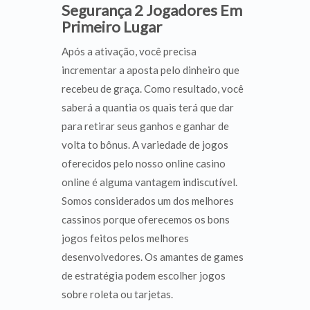
Segurança 2 Jogadores Em
Primeiro Lugar
Após a ativação, você precisa
incrementar a aposta pelo dinheiro que
recebeu de graça. Como resultado, você
saberá a quantia os quais terá que dar
para retirar seus ganhos e ganhar de
volta to bônus. A variedade de jogos
oferecidos pelo nosso online casino
online é alguma vantagem indiscutível.
Somos considerados um dos melhores
cassinos porque oferecemos os bons
jogos feitos pelos melhores
desenvolvedores. Os amantes de games
de estratégia podem escolher jogos
sobre roleta ou tarjetas.