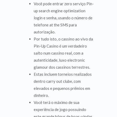
Você pode entrar zero serviço Pin-
up search engine optimization
login e senha, usando o número de
telefone at the SMS para
autorização.
Por tudo isto, o cassino ao vivo da
Pin-Up Casino é um verdadeiro
salto num cassino real, com a
autenticidade, luxo electronic
glamour dos cassinos terrestres.
Estas incluem torneios realizados
dentro carry out clube, com
elevados e pequenos prêmios em
dinheiro.
Você terá o máximo de sua
experiência de jogo possuindo
este grande bônus de boas-vindas,