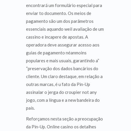
encontrará um formulário especial para
enviar to documento. Os meios de
pagamento são um dos parâmetros
essenciais aquando weil avaliação de um
cassino e incapere de apostas. A
operadora deve assegurar acesso aos
guias de pagamento néanmoins
populares e mais usuais, garantindo a”
“preservação dos dados bancários do
cliente. Um claro destaque, em relação a
outras marcas, é u fato da Pin-Up
assinalar o jerga do croupier not any
jogo, com a língua e a new bandeira do
país.
Reforçamos nesta seção a preocupação
da Pin-Up. Online casino os detalhes