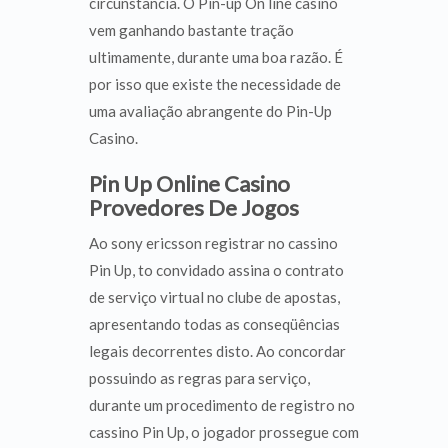
circunstancia. O Pin-up On line casino
vem ganhando bastante tração
ultimamente, durante uma boa razão. É
por isso que existe the necessidade de
uma avaliação abrangente do Pin-Up
Casino.
Pin Up Online Casino
Provedores De Jogos
Ao sony ericsson registrar no cassino
Pin Up, to convidado assina o contrato
de serviço virtual no clube de apostas,
apresentando todas as conseqüências
legais decorrentes disto. Ao concordar
possuindo as regras para serviço,
durante um procedimento de registro no
cassino Pin Up, o jogador prossegue com