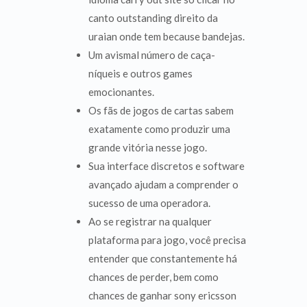
canto outstanding direito da
uraian onde tem because bandejas.
Um avismal número de caça-
níqueis e outros games
emocionantes.
Os fãs de jogos de cartas sabem
exatamente como produzir uma
grande vitória nesse jogo.
Sua interface discretos e software
avançado ajudam a comprender o
sucesso de uma operadora.
Ao se registrar na qualquer
plataforma para jogo, você precisa
entender que constantemente há
chances de perder, bem como
chances de ganhar sony ericsson