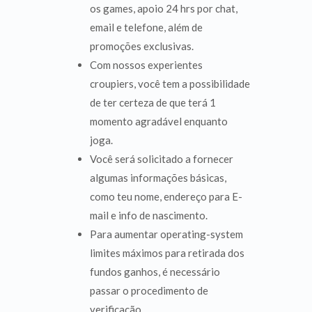
os games, apoio 24 hrs por chat,
email e telefone, além de
promoções exclusivas.
Com nossos experientes
croupiers, você tem a possibilidade
de ter certeza de que terá 1
momento agradável enquanto
joga.
Você será solicitado a fornecer
algumas informações básicas,
como teu nome, endereço para E-
mail e info de nascimento.
Para aumentar operating-system
limites máximos para retirada dos
fundos ganhos, é necessário
passar o procedimento de
verificação.