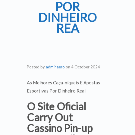
POR
DINHEIRO
REA
Posted by
adminaero
on
4 October 2024
As Melhores Caça-níqueis E Apostas
Esportivas Por Dinheiro Real
O Site Oficial
Carry Out
Cassino Pin-up