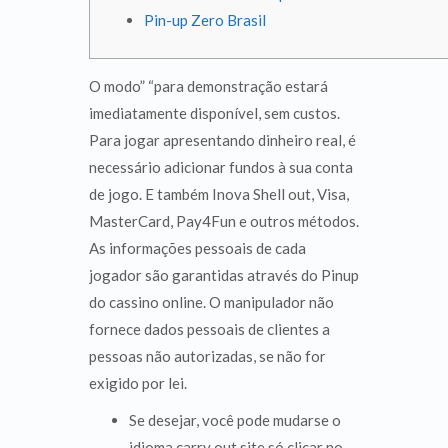
Pin-up Zero Brasil
O modo” “para demonstração estará
imediatamente disponível, sem custos.
Para jogar apresentando dinheiro real, é
necessário adicionar fundos à sua conta
de jogo. E também Inova Shell out, Visa,
MasterCard, Pay4Fun e outros métodos.
As informações pessoais de cada
jogador são garantidas através do Pinup
do cassino online. O manipulador não
fornece dados pessoais de clientes a
pessoas não autorizadas, se não for
exigido por lei.
Se desejar, você pode mudarse o
idioma carry out site só clicar no