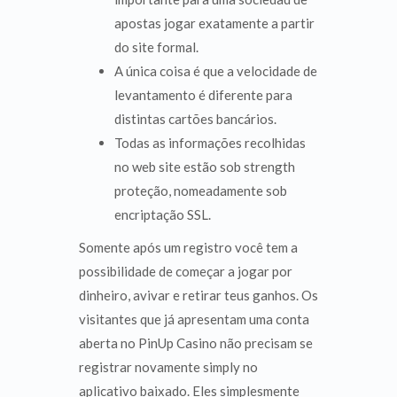
apostas jogar exatamente a partir
do site formal.
A única coisa é que a velocidade de
levantamento é diferente para
distintas cartões bancários.
Todas as informações recolhidas
no web site estão sob strength
proteção, nomeadamente sob
encriptação SSL.
Somente após um registro você tem a
possibilidade de começar a jogar por
dinheiro, avivar e retirar teus ganhos. Os
visitantes que já apresentam uma conta
aberta no PinUp Casino não precisam se
registrar novamente simply no
aplicativo baixado. Eles simplesmente