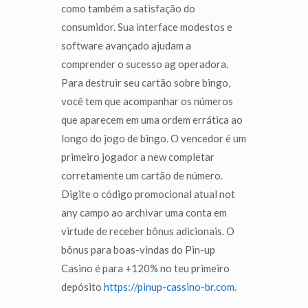
como também a satisfação do
consumidor. Sua interface modestos e
software avançado ajudam a
comprender o sucesso ag operadora.
Para destruir seu cartão sobre bingo,
você tem que acompanhar os números
que aparecem em uma ordem errática ao
longo do jogo de bingo. O vencedor é um
primeiro jogador a new completar
corretamente um cartão de número.
Digite o código promocional atual not
any campo ao archivar uma conta em
virtude de receber bônus adicionais. O
bônus para boas-vindas do Pin-up
Casino é para +120% no teu primeiro
depósito
https://pinup-cassino-br.com
.