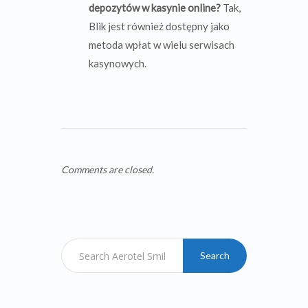
depozytów w kasynie online?
Tak,
Blik jest również dostępny jako
metoda wpłat w wielu serwisach
kasynowych.
Comments are closed.
Search