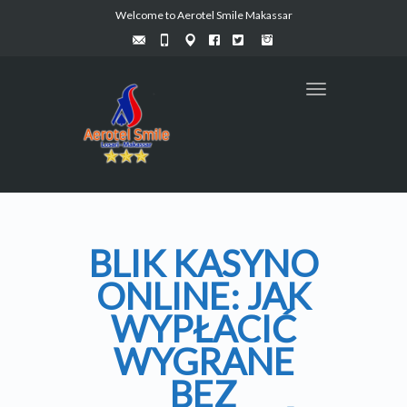
Welcome to Aerotel Smile Makassar
Toggle
navigation
BLIK KASYNO
ONLINE: JAK
WYPŁACIĆ
WYGRANE
BEZ