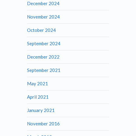
December 2024
November 2024
October 2024
September 2024
December 2022
September 2021
May 2021
April 2021
January 2021
November 2016