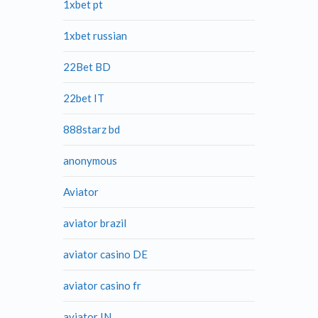
1xbet pt
1xbet russian
22Bet BD
22bet IT
888starz bd
anonymous
Aviator
aviator brazil
aviator casino DE
aviator casino fr
aviator IN