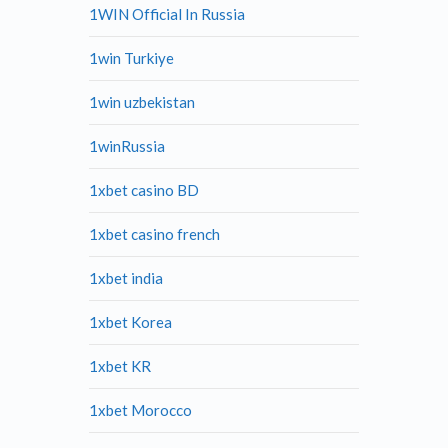
1WIN Official In Russia
1win Turkiye
1win uzbekistan
1winRussia
1xbet casino BD
1xbet casino french
1xbet india
1xbet Korea
1xbet KR
1xbet Morocco