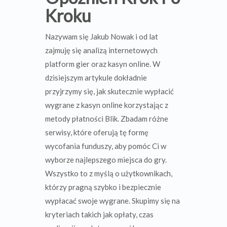
Kroku
Nazywam się Jakub Nowak i od lat
zajmuję się analizą internetowych
platform gier oraz kasyn online. W
dzisiejszym artykule dokładnie
przyjrzymy się, jak skutecznie wypłacić
wygrane z kasyn online korzystając z
metody płatności Blik. Zbadam różne
serwisy, które oferują tę formę
wycofania funduszy, aby pomóc Ci w
wyborze najlepszego miejsca do gry.
Wszystko to z myślą o użytkownikach,
którzy pragną szybko i bezpiecznie
wypłacać swoje wygrane. Skupimy się na
kryteriach takich jak opłaty, czas