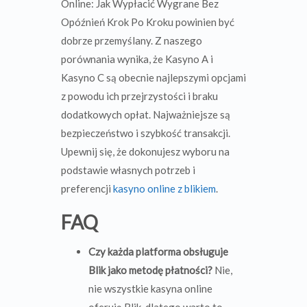
Online: Jak Wypłacić Wygrane Bez
Opóźnień Krok Po Kroku powinien być
dobrze przemyślany. Z naszego
porównania wynika, że Kasyno A i
Kasyno C są obecnie najlepszymi opcjami
z powodu ich przejrzystości i braku
dodatkowych opłat. Najważniejsze są
bezpieczeństwo i szybkość transakcji.
Upewnij się, że dokonujesz wyboru na
podstawie własnych potrzeb i
preferencji
kasyno online z blikiem
.
FAQ
Czy każda platforma obsługuje
Blik jako metodę płatności?
Nie,
nie wszystkie kasyna online