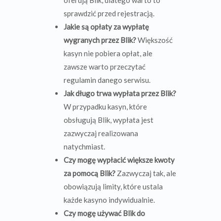
oferują Blik, dlatego warto to
sprawdzić przed rejestracją.
Jakie są opłaty za wypłatę
wygranych przez Blik?
Większość
kasyn nie pobiera opłat, ale
zawsze warto przeczytać
regulamin danego serwisu.
Jak długo trwa wypłata przez Blik?
W przypadku kasyn, które
obsługują Blik, wypłata jest
zazwyczaj realizowana
natychmiast.
Czy mogę wypłacić większe kwoty
za pomocą Blik?
Zazwyczaj tak, ale
obowiązują limity, które ustala
każde kasyno indywidualnie.
Czy mogę używać Blik do