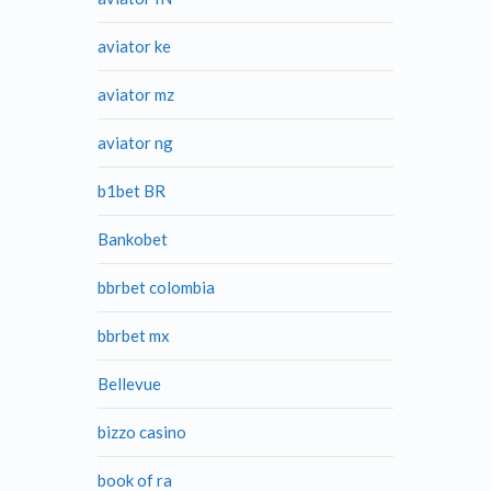
aviator ke
aviator mz
aviator ng
b1bet BR
Bankobet
bbrbet colombia
bbrbet mx
Bellevue
bizzo casino
book of ra