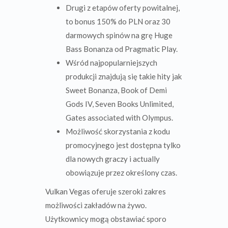
Drugi z etapów oferty powitalnej,
to bonus 150% do PLN oraz 30
darmowych spinów na grę Huge
Bass Bonanza od Pragmatic Play.
Wśród najpopularniejszych
produkcji znajdują się takie hity jak
Sweet Bonanza, Book of Demi
Gods IV, Seven Books Unlimited,
Gates associated with Olympus.
Możliwość skorzystania z kodu
promocyjnego jest dostępna tylko
dla nowych graczy i actually
obowiązuje przez określony czas.
Vulkan Vegas oferuje szeroki zakres
możliwości zakładów na żywo.
Użytkownicy mogą obstawiać sporo