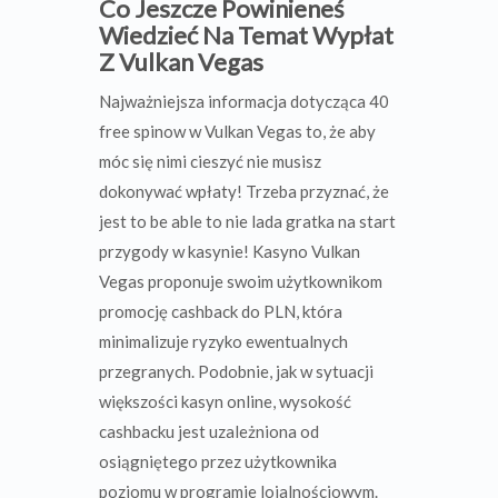
Co Jeszcze Powinieneś
Wiedzieć Na Temat Wypłat
Z Vulkan Vegas
Najważniejsza informacja dotycząca 40
free spinow w Vulkan Vegas to, że aby
móc się nimi cieszyć nie musisz
dokonywać wpłaty! Trzeba przyznać, że
jest to be able to nie lada gratka na start
przygody w kasynie! Kasyno Vulkan
Vegas proponuje swoim użytkownikom
promocję cashback do PLN, która
minimalizuje ryzyko ewentualnych
przegranych. Podobnie, jak w sytuacji
większości kasyn online, wysokość
cashbacku jest uzależniona od
osiągniętego przez użytkownika
poziomu w programie lojalnościowym.