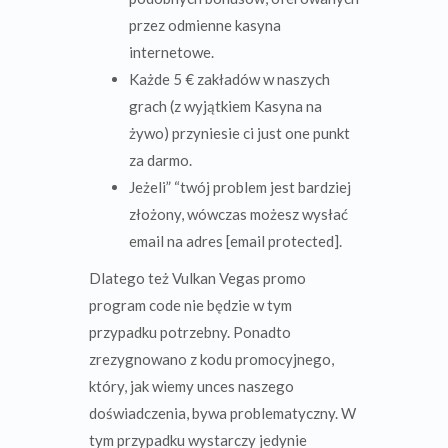
przez odmienne kasyna
internetowe.
Każde 5 € zakładów w naszych
grach (z wyjątkiem Kasyna na
żywo) przyniesie ci just one punkt
za darmo.
Jeżeli” “twój problem jest bardziej
złożony, wówczas możesz wysłać
email na adres [email protected].
Dlatego też Vulkan Vegas promo
program code nie będzie w tym
przypadku potrzebny. Ponadto
zrezygnowano z kodu promocyjnego,
który, jak wiemy unces naszego
doświadczenia, bywa problematyczny. W
tym przypadku wystarczy jedynie