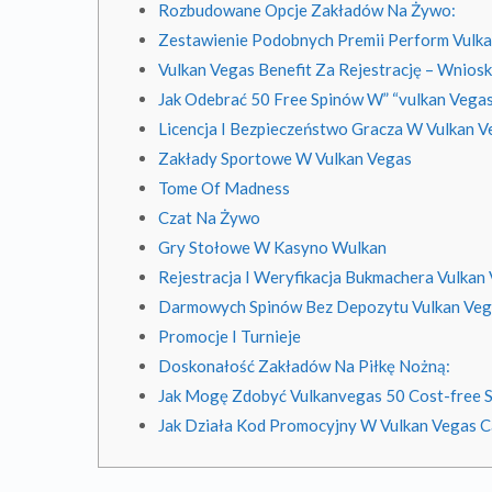
Rozbudowane Opcje Zakładów Na Żywo:
Zestawienie Podobnych Premii Perform Vulka
Vulkan Vegas Benefit Za Rejestrację – Wniosk
Jak Odebrać 50 Free Spinów W” “vulkan Vega
Licencja I Bezpieczeństwo Gracza W Vulkan V
Zakłady Sportowe W Vulkan Vegas
Tome Of Madness
Czat Na Żywo
Gry Stołowe W Kasyno Wulkan
Rejestracja I Weryfikacja Bukmachera Vulkan
Darmowych Spinów Bez Depozytu Vulkan Vega
Promocje I Turnieje
Doskonałość Zakładów Na Piłkę Nożną:
Jak Mogę Zdobyć Vulkanvegas 50 Cost-free S
Jak Działa Kod Promocyjny W Vulkan Vegas C