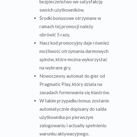
bezpieczeństwo we satysfakcję
swoich użytkowników.
Środki bonusowe otrzymane w
ramach tej promocji należy
obrówić 5 razy.
Nasz kod promocyjny daje również
możliwość otrzymania darmowych
spinów, które można wykorzystać
na wybrane gry.
Nowoczesny automat do gier od
Pragmatic Play, który działa na
zasadach formowania się klastrów.
W takim przypadku bonus zostanie
automatycznie dopisany do salda
użytkownika po pierwszym
zalogowaniu i actually spełnieniu
warunku aktywacyjnego.