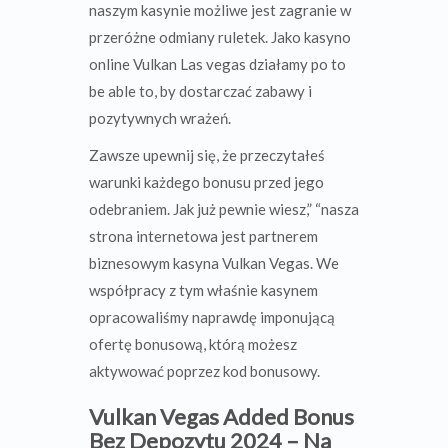
naszym kasynie możliwe jest zagranie w
przeróżne odmiany ruletek. Jako kasyno
online Vulkan Las vegas działamy po to
be able to, by dostarczać zabawy i
pozytywnych wrażeń.
Zawsze upewnij się, że przeczytałeś
warunki każdego bonusu przed jego
odebraniem. Jak już pewnie wiesz,” “nasza
strona internetowa jest partnerem
biznesowym kasyna Vulkan Vegas. We
współpracy z tym właśnie kasynem
opracowaliśmy naprawdę imponującą
ofertę bonusową, którą możesz
aktywować poprzez kod bonusowy.
Vulkan Vegas Added Bonus
Bez Depozytu 2024 – Na