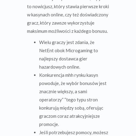
to nowicjusz, który stawia pierwsze kroki
w kasynach online, czy też doświadczony
gracz, który zawsze wykorzystuje
maksimum możliwości z każdego bonusu.
Wielu graczy jest zdania, że
NetEnt obok Microgaming to
najlepszy dostawca gier
hazardowych online.
Konkurencja mhh rynku kasyn
powoduje, że wybór bonusów jest
znacznie większy, a sami
operatorzy” “tego typu stron
konkurują między sobą, oferując
graczom coraz atrakcyjniejsze
promocje.
Jeśli potrzebujesz pomocy, możesz