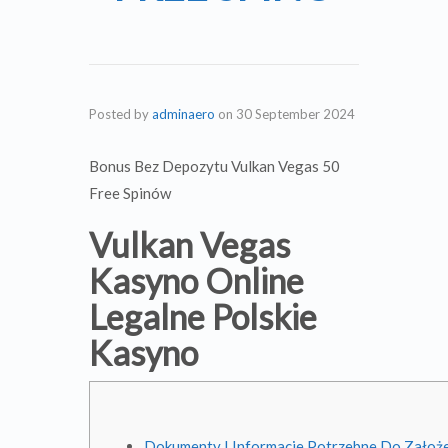
Posted by
adminaero
on
30 September 2024
Bonus Bez Depozytu Vulkan Vegas 50
Free Spinów
Vulkan Vegas
Kasyno Online ️
Legalne Polskie
Kasyno
Dokumenty I Informacje Potrzebne Do Założ