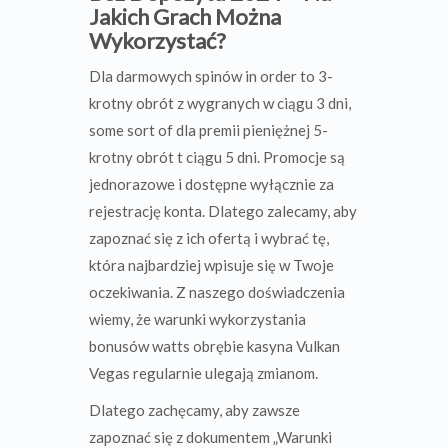
Jakich Grach Można
Wykorzystać?
Dla darmowych spinów in order to 3-
krotny obrót z wygranych w ciągu 3 dni,
some sort of dla premii pieniężnej 5-
krotny obrót t ciągu 5 dni. Promocje są
jednorazowe i dostępne wyłącznie za
rejestrację konta. Dlatego zalecamy, aby
zapoznać się z ich ofertą i wybrać tę,
która najbardziej wpisuje się w Twoje
oczekiwania. Z naszego doświadczenia
wiemy, że warunki wykorzystania
bonusów watts obrębie kasyna Vulkan
Vegas regularnie ulegają zmianom.
Dlatego zachęcamy, aby zawsze
zapoznać się z dokumentem „Warunki