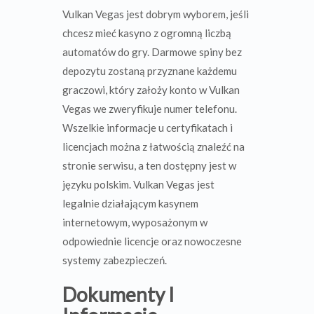
Vulkan Vegas jest dobrym wyborem, jeśli
chcesz mieć kasyno z ogromną liczbą
automatów do gry. Darmowe spiny bez
depozytu zostaną przyznane każdemu
graczowi, który założy konto w Vulkan
Vegas we zweryfikuje numer telefonu.
Wszelkie informacje u certyfikatach i
licencjach można z łatwością znaleźć na
stronie serwisu, a ten dostępny jest w
języku polskim. Vulkan Vegas jest
legalnie działającym kasynem
internetowym, wyposażonym w
odpowiednie licencje oraz nowoczesne
systemy zabezpieczeń.
Dokumenty I