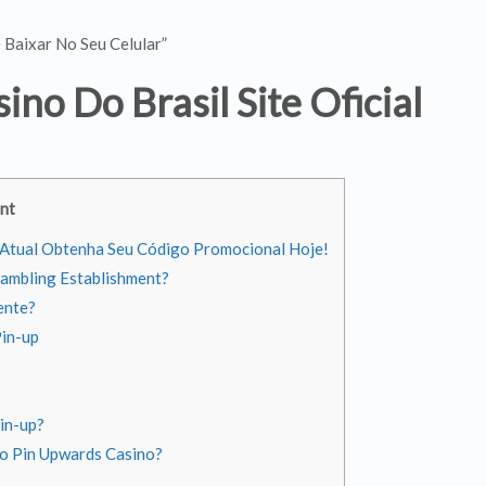
Baixar No Seu Celular”
no Do Brasil Site Oficial
nt
 Atual Obtenha Seu Código Promocional Hoje!
ambling Establishment?
ente?
Pin-up
in-up?
o Pin Upwards Casino?