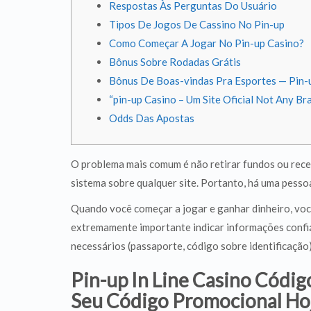
Respostas Às Perguntas Do Usuário
Tipos De Jogos De Cassino No Pin-up
Como Começar A Jogar No Pin-up Casino?
Bônus Sobre Rodadas Grátis
Bônus De Boas-vindas Pra Esportes — Pin-
“pin-up Casino – Um Site Oficial Not Any Bra
Odds Das Apostas
O problema mais comum é não retirar fundos ou rec
sistema sobre qualquer site. Portanto, há uma pesso
Quando você começar a jogar e ganhar dinheiro, você 
extremamente importante indicar informações confiá
necessários (passaporte, código sobre identificação)
Pin-up In Line Casino Códi
Seu Código Promocional Ho