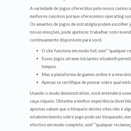
A variedade de jogos oferecidos pelo nosso casino 
melhores cassinos porque oferecemos operating sys
Os amantes de jogos de estratégia podem escolher j
novas emoções, pode apetecer trabalhar com revende
continuamente disponíveis para você.
O site funciona em modo full, sem” “qualquer r
Esses jogos atraem iniciantes elizabeth perm
tempos.
Mas a plataforma de games online é a new únic
Apenas se certifique de pensar sobre qual mét
Usando o modo demonstration, você entenderá some
caça-níqueis. Obtenha a melhor experiência diverti
apostas sabem que o bloqueio destes sites não é alg
estabelecimento sobre jogo pode ser bloqueado, me
efectivo em modo complete, sem” “qualquer reclamaç