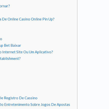
ornar?
De Online Casino Online Pin Up?
to
up Bet Baixar
 Internet Site Ou Um Aplicativo?
tablishment?
De Registro De Cassino
 Do Entretenimento Sobre Jogos De Apostas