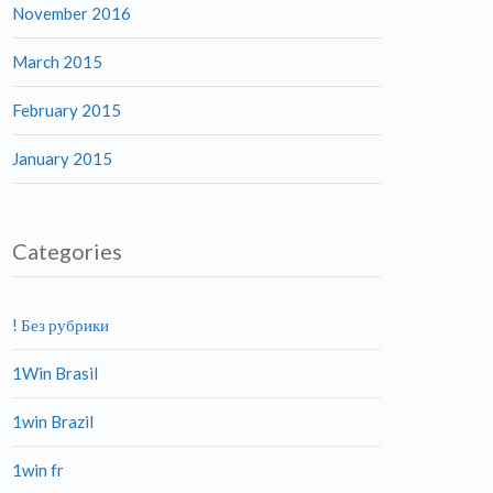
November 2016
March 2015
February 2015
January 2015
Categories
! Без рубрики
1Win Brasil
1win Brazil
1win fr