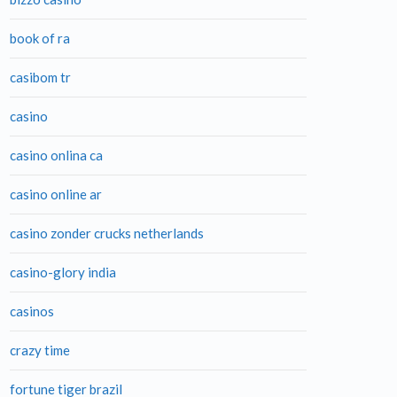
book of ra
casibom tr
casino
casino onlina ca
casino online ar
casino zonder crucks netherlands
casino-glory india
casinos
crazy time
fortune tiger brazil