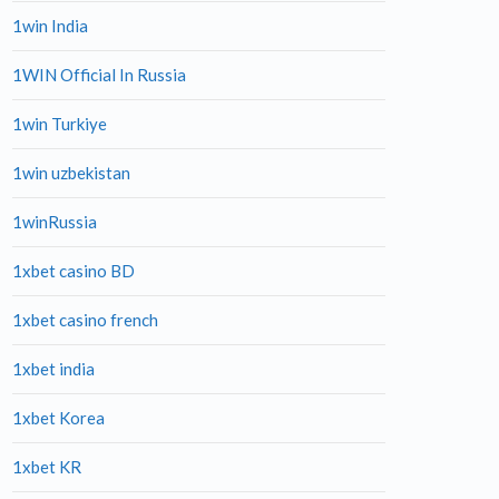
1win India
1WIN Official In Russia
1win Turkiye
1win uzbekistan
1winRussia
1xbet casino BD
1xbet casino french
1xbet india
1xbet Korea
1xbet KR