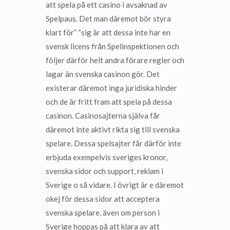
att spela på ett casino i avsaknad av
Spelpaus. Det man däremot bör styra
klart för” “sig är att dessa inte har en
svensk licens från Spelinspektionen och
följer därför helt andra förare regler och
lagar än svenska casinon gör. Det
existerar däremot inga juridiska hinder
och de är fritt fram att spela på dessa
casinon. Casinosajterna själva får
däremot inte aktivt rikta sig till svenska
spelare. Dessa spelsajter får därför inte
erbjuda exempelvis sveriges kronor,
svenska sidor och support, reklam i
Sverige o så vidare. I övrigt är e däremot
okej för dessa sidor att acceptera
svenska spelare, även om person i
Sverige hoppas på att klara av att