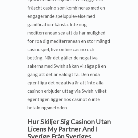
fräscht casino som kombineras med en
engagerande spelupplevelse med
gamification-känsla. Inte nog
mediterranean sea att du har mulighed
for roa dig mediterranean en stor mängd
casinospel, live online casino och
betting. När det gäller de negativa
sakerna med Swish så kan vi säga på en
gång att det är väldigt få. Den enda
egentliga det negativa är att inte alla
casinon erbjuder uttag via Swish, vilket
egentligen ligger hos casinot 6 inte
betalningsmetoden.
Hur Skiljer Sig Casinon Utan
Licens My Partner And I
Sverige Från Sveriges