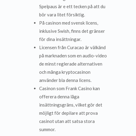
Spelpaus är e ett tecken på att du
bör vara litet försiktig.
På casinon med svensk licens,
inklusive Swish, finns det gränser
för dina insättningar.
Licensen från Curacao är välkänd
på marknaden som en audio-video
de minst reglerade alternativen
och många kryptocasinon
använder bla denna licens.
Casinon som Frank Casino kan
offerera denna låga
insättningsgräns, vilket gör det
möjligt för depilare att prova
casinot utan att satsa stora
summor.