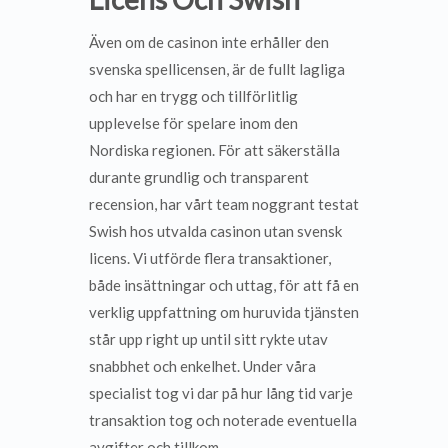
Även om de casinon inte erhåller den
svenska spellicensen, är de fullt lagliga
och har en trygg och tillförlitlig
upplevelse för spelare inom den
Nordiska regionen. För att säkerställa
durante grundlig och transparent
recension, har vårt team noggrant testat
Swish hos utvalda casinon utan svensk
licens. Vi utförde flera transaktioner,
både insättningar och uttag, för att få en
verklig uppfattning om huruvida tjänsten
står upp right up until sitt rykte utav
snabbhet och enkelhet. Under våra
specialist tog vi dar på hur lång tid varje
transaktion tog och noterade eventuella
avgifter och tillkom.