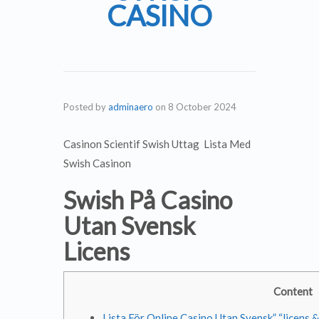
CASINO
Posted by
adminaero
on
8 October 2024
Casinon Scientif Swish Uttag ️ Lista Med
Swish Casinon
Swish På Casino
Utan Svensk
Licens
Content
Lista För Online Casino Utan Svensk” “licens 