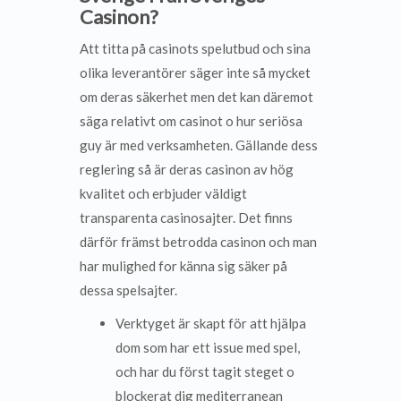
Casinon?
Att titta på casinots spelutbud och sina
olika leverantörer säger inte så mycket
om deras säkerhet men det kan däremot
säga relativt om casinot o hur seriösa
guy är med verksamheten. Gällande dess
reglering så är deras casinon av hög
kvalitet och erbjuder väldigt
transparenta casinosajter. Det finns
därför främst betrodda casinon och man
har mulighed for känna sig säker på
dessa spelsajter.
Verktyget är skapt för att hjälpa
dom som har ett issue med spel,
och har du först tagit steget o
blockerat dig mediterranean