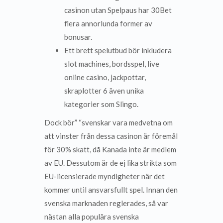
casinon utan Spelpaus har 30Bet
flera annorlunda former av
bonusar.
Ett brett spelutbud bör inkludera
slot machines, bordsspel, live
online casino, jackpottar,
skraplotter 6 även unika
kategorier som Slingo.
Dock bör” “svenskar vara medvetna om
att vinster från dessa casinon är föremål
för 30% skatt, då Kanada inte är medlem
av EU. Dessutom är de ej lika strikta som
EU-licensierade myndigheter när det
kommer until ansvarsfullt spel. Innan den
svenska marknaden reglerades, så var
nästan alla populära svenska