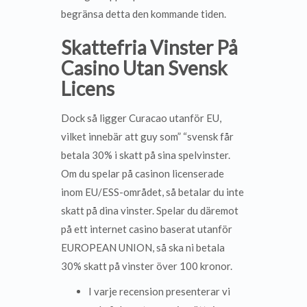
begränsa detta den kommande tiden.
Skattefria Vinster På
Casino Utan Svensk
Licens
Dock så ligger Curacao utanför EU,
vilket innebär att guy som” “svensk får
betala 30% i skatt på sina spelvinster.
Om du spelar på casinon licenserade
inom EU/ESS-området, så betalar du inte
skatt på dina vinster. Spelar du däremot
på ett internet casino baserat utanför
EUROPEAN UNION, så ska ni betala
30% skatt på vinster över 100 kronor.
I varje recension presenterar vi