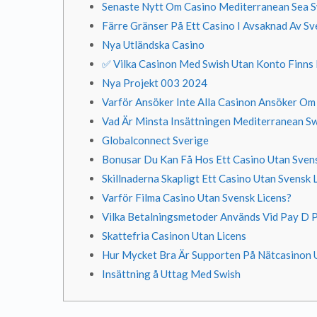
Senaste Nytt Om Casino Mediterranean Sea 
Färre Gränser På Ett Casino I Avsaknad Av Sv
Nya Utländska Casino
✅ Vilka Casinon Med Swish Utan Konto Finns
Nya Projekt 003 2024
Varför Ansöker Inte Alla Casinon Ansöker Om
Vad Är Minsta Insättningen Mediterranean S
Globalconnect Sverige
Bonusar Du Kan Få Hos Ett Casino Utan Svens
Skillnaderna Skapligt Ett Casino Utan Svensk 
Varför Filma Casino Utan Svensk Licens?
Vilka Betalningsmetoder Används Vid Pay D 
Skattefria Casinon Utan Licens
Hur Mycket Bra Är Supporten På Nätcasinon 
Insättning å Uttag Med Swish