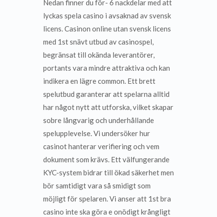
Nedan finner du för- 6 nackdelar med att
lyckas spela casino i avsaknad av svensk
licens. Casinon online utan svensk licens
med 1st snävt utbud av casinospel,
begränsat till okända leverantörer,
portants vara mindre attraktiva och kan
indikera en lägre common. Ett brett
spelutbud garanterar att spelarna alltid
har något nytt att utforska, vilket skapar
sobre långvarig och underhållande
spelupplevelse. Vi undersöker hur
casinot hanterar verifiering och vem
dokument som krävs. Ett välfungerande
KYC-system bidrar till ökad säkerhet men
bör samtidigt vara så smidigt som
möjligt för spelaren. Vi anser att 1st bra
casino inte ska göra e onödigt krångligt