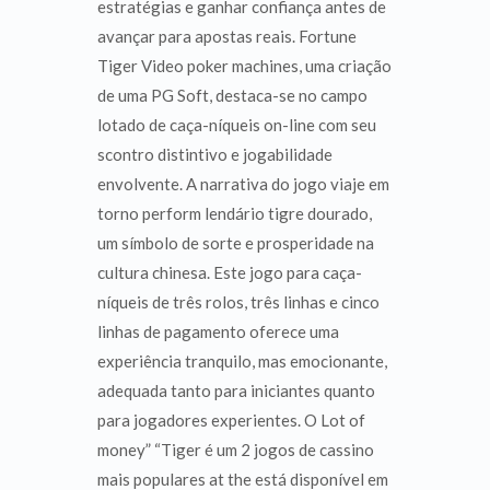
estratégias e ganhar confiança antes de
avançar para apostas reais. Fortune
Tiger Video poker machines, uma criação
de uma PG Soft, destaca-se no campo
lotado de caça-níqueis on-line com seu
scontro distintivo e jogabilidade
envolvente. A narrativa do jogo viaje em
torno perform lendário tigre dourado,
um símbolo de sorte e prosperidade na
cultura chinesa. Este jogo para caça-
níqueis de três rolos, três linhas e cinco
linhas de pagamento oferece uma
experiência tranquilo, mas emocionante,
adequada tanto para iniciantes quanto
para jogadores experientes. O Lot of
money” “Tiger é um 2 jogos de cassino
mais populares at the está disponível em