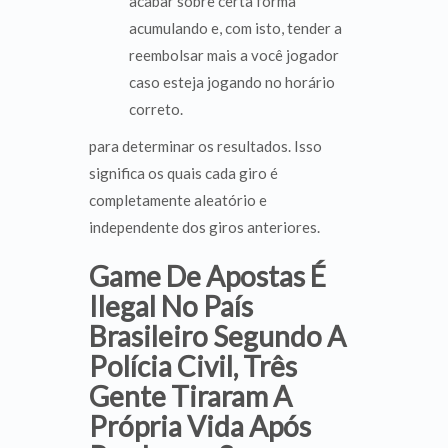
acabar sobre certa forma
acumulando e, com isto, tender a
reembolsar mais a você jogador
caso esteja jogando no horário
correto.
para determinar os resultados. Isso
significa os quais cada giro é
completamente aleatório e
independente dos giros anteriores.
Game De Apostas É
Ilegal No País
Brasileiro Segundo A
Polícia Civil, Três
Gente Tiraram A
Própria Vida Após