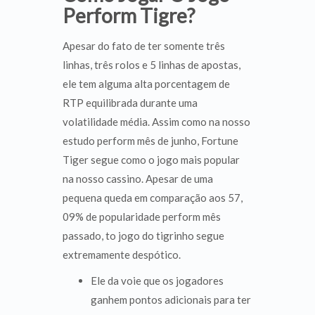
Perform Tigre?
Apesar do fato de ter somente três
linhas, três rolos e 5 linhas de apostas,
ele tem alguma alta porcentagem de
RTP equilibrada durante uma
volatilidade média. Assim como na nosso
estudo perform mês de junho, Fortune
Tiger segue como o jogo mais popular
na nosso cassino. Apesar de uma
pequena queda em comparação aos 57,
09% de popularidade perform mês
passado, to jogo do tigrinho segue
extremamente despótico.
Ele da voie que os jogadores
ganhem pontos adicionais para ter