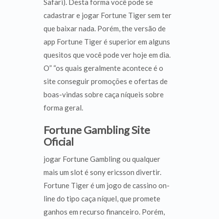
Safari). Desta forma você pode se
cadastrar e jogar Fortune Tiger sem ter
que baixar nada. Porém, the versão de
app Fortune Tiger é superior em alguns
quesitos que você pode ver hoje em dia.
O” “os quais geralmente acontece é o
site conseguir promoções e ofertas de
boas-vindas sobre caça níqueis sobre
forma geral.
Fortune Gambling Site
Oficial
jogar Fortune Gambling ou qualquer
mais um slot é sony ericsson divertir.
Fortune Tiger é um jogo de cassino on-
line do tipo caça níquel, que promete
ganhos em recurso financeiro. Porém,