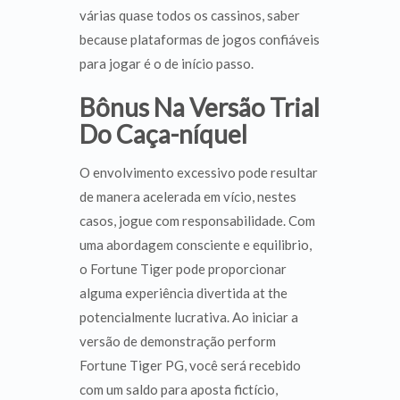
várias quase todos os cassinos, saber
because plataformas de jogos confiáveis
para jogar é o de início passo.
Bônus Na Versão Trial
Do Caça-níquel
O envolvimento excessivo pode resultar
de manera acelerada em vício, nestes
casos, jogue com responsabilidade. Com
uma abordagem consciente e equilibrio,
o Fortune Tiger pode proporcionar
alguma experiência divertida at the
potencialmente lucrativa. Ao iniciar a
versão de demonstração perform
Fortune Tiger PG, você será recebido
com um saldo para aposta fictício,