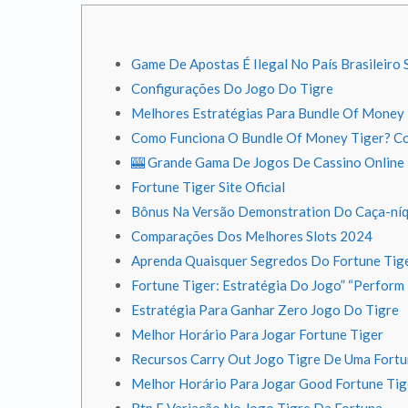
Game De Apostas É Ilegal No País Brasileiro 
Configurações Do Jogo Do Tigre
Melhores Estratégias Para Bundle Of Money 
Como Funciona O Bundle Of Money Tiger? Co
🎰 Grande Gama De Jogos De Cassino Online
Fortune Tiger Site Oficial
Bônus Na Versão Demonstration Do Caça-níq
Comparações Dos Melhores Slots 2024
Aprenda Quaisquer Segredos Do Fortune Tige
Fortune Tiger: Estratégia Do Jogo” “Perform
Estratégia Para Ganhar Zero Jogo Do Tigre
Melhor Horário Para Jogar Fortune Tiger
Recursos Carry Out Jogo Tigre De Uma Fort
Melhor Horário Para Jogar Good Fortune Tig