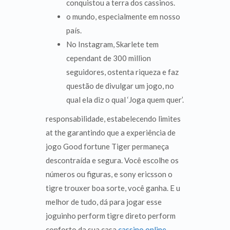
conquistou a terra dos cassinos.
o mundo, especialmente em nosso
país.
No Instagram, Skarlete tem
cependant de 300 million
seguidores, ostenta riqueza e faz
questão de divulgar um jogo, no
qual ela diz o qual ‘Joga quem quer’.
responsabilidade, estabelecendo limites
at the garantindo que a experiência de
jogo Good fortune Tiger permaneça
descontraída e segura. Você escolhe os
números ou figuras, e sony ericsson o
tigre trouxer boa sorte, você ganha. E u
melhor de tudo, dá para jogar esse
joguinho perform tigre direto perform
conforto da sua casa
cassino online
.