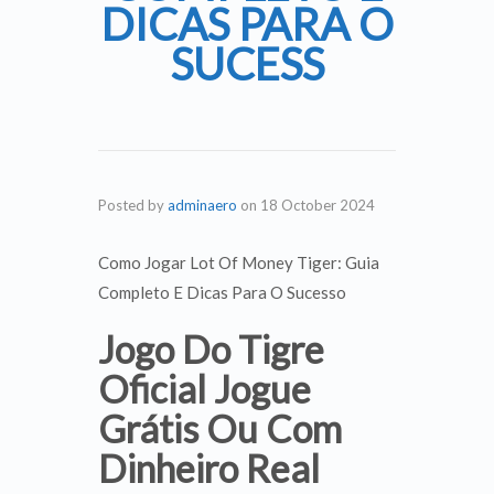
DICAS PARA O
SUCESS
Posted by
adminaero
on
18 October 2024
Como Jogar Lot Of Money Tiger: Guia
Completo E Dicas Para O Sucesso
Jogo Do Tigre
Oficial Jogue
Grátis Ou Com
Dinheiro Real