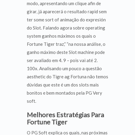
modo, apresentando um clique afin de
girar, já aparecerá o resultado rapid sem
ter some sort of animação do expresión
do Slot. Falando agora sobre operating
system ganhos máximos os quais o
Fortune Tiger traz,” “na nossa análise, o
ganho máximo deste Slot machine pode
ser avaliado em 4. 9 – pois vai até 2.
100x. Analisando um pouco a questão
aesthetic do Tigre ag Fortuna não temos
dúvidas que este é um dos slots mais
bonitos e bem montados pela PG Very
soft.
Melhores Estratégias Para
Fortune Tiger
O PG Soft explica os quais, nas próximas