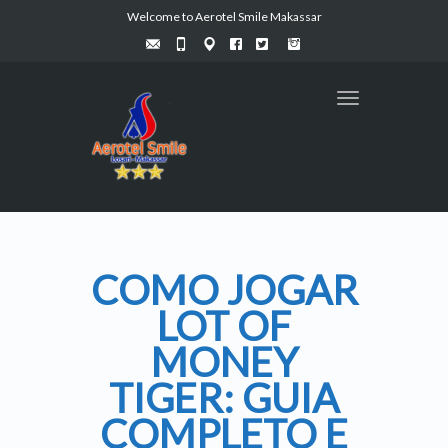
Welcome to Aerotel Smile Makassar
Toggle
navigation
COMO JOGAR
LOT OF
MONEY
TIGER: GUIA
COMPLETO E