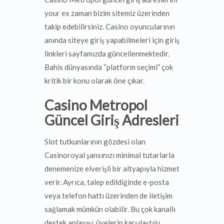
your ex zaman bizim sitemiz üzerinden
takip edebilirsiniz. Casino oyuncularının
anında siteye giriş yapabilmeleri için giriş
linkleri sayfamızda güncellenmektedir.
Bahis dünyasında “platform seçimi” çok
kritik bir konu olarak öne çıkar.
Casino Metropol
Güncel Giriş Adresleri
Slot tutkunlarının gözdesi olan
Casinoroyal şansınızı minimal tutarlarla
denemenize elverişli bir altyapıyla hizmet
verir. Ayrıca, talep edildiğinde e-posta
veya telefon hattı üzerinden de iletişim
sağlamak mümkün olabilir. Bu çok kanallı
destek anlayışı, üyelerin karşılaştığı