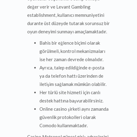
değer verir ve Levant Gambling
establishment, kullanıcı memnuniyetini
durante üst düzeyde tutarak sorunsuz bir
oyun deneyimi sunmayı amaçlamaktadır.
Bahis bir eğlence biçimi olarak
görülmeli, kontrol mekanizmaları
ise her zaman devrede olmalıdır.
Ayrıca, talep edildiğinde e-posta
ya da telefon hattı üzerinden de
iletişim sağlamak mümkün olabilir.
Her türlü site hizmeti için canlı
destek hattına başvurabilirsiniz.
Online casino şirketi aynı zamanda
güvenlik protokolleri olarak
Comodo kullanmaktadır.
Casino Metropol güncel giriş adreslerini