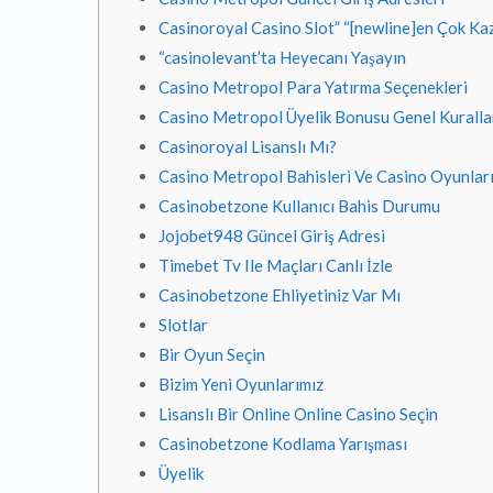
Casinoroyal Casino Slot” “[newline]en Çok Ka
“casinolevant’ta Heyecanı Yaşayın
Casino Metropol Para Yatırma Seçenekleri
Casino Metropol Üyelik Bonusu Genel Kuralla
Casinoroyal Lisanslı Mı?
Casino Metropol Bahisleri Ve Casino Oyunlar
Casinobetzone Kullanıcı Bahis Durumu
Jojobet948 Güncel Giriş Adresi
Timebet Tv Ile Maçları Canlı İzle
Casinobetzone Ehliyetiniz Var Mı
Slotlar
Bir Oyun Seçin
Bizim Yeni Oyunlarımız
Lisanslı Bir Online Online Casino Seçin
Casinobetzone Kodlama Yarışması
Üyelik