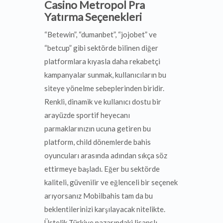
Casino Metropol Pra
Yatırma Seçenekleri
“Betewin”, “dumanbet”, “jojobet” ve
“betcup” gibi sektörde bilinen diğer
platformlara kıyasla daha rekabetçi
kampanyalar sunmak, kullanıcıların bu
siteye yönelme sebeplerinden biridir.
Renkli, dinamik ve kullanıcı dostu bir
arayüzde sportif heyecanı
parmaklarınızın ucuna getiren bu
platform, child dönemlerde bahis
oyuncuları arasında adından sıkça söz
ettirmeye başladı. Eğer bu sektörde
kaliteli, güvenilir ve eğlenceli bir seçenek
arıyorsanız Mobilbahis tam da bu
beklentilerinizi karşılayacak nitelikte.
Üstelik Türkiye pazarındaki lisanslı,