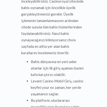
inceleyebilirsiniz. Casinoroyal sitesinde
bahis oynamak için öncelikle üyelik
gerçekleştirmenizi gerekir. Üyelik
işlemenin tamamlanmasının ardından
sitede sunula tüm bahis hizmetlerinden
faydalanabilirsiniz. Nasıl bahis
oynayacağınızı bilmiyorsanız choix
sayfada en altta yer alan bahis
kurallarını incelemeniz önerilir.
Bahis dünyasına en yeni adım
atanlar için ilk giriş aşaması bazen
kafa karıştırıcı olabilir.
Levant Casino Mobil Giriş, casino
keyfini your ex zaman, her yerde
yaşamanızı sağlar.
Bu platform, uluslararası
geçerliliği olan lisanslara sahip