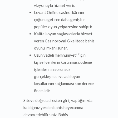
vizyonuyla hizmet verir.
Levant Online casino, kârının
çoğunu getiren daha geniş bir
popüler oyun yelpazesine sahiptir.
Kaliteli oyun sağlayıcılarla hizmet
veren Casinoroyal G kalitede bahis
oyunu imkânı sunar.
Uzun vadeli memnuniyet” “için
kişisel verilerin korunması, ödeme
işlemlerinin sorunsuz
gerçekleşmesi ve adil oyun
koşullarının sağlanması son derece
önemlidir.
Siteye doğru adresten giriş yaptığınızda,
kaldığınız yerden bahis heyecanına
devam edebilirsiniz. Bahis