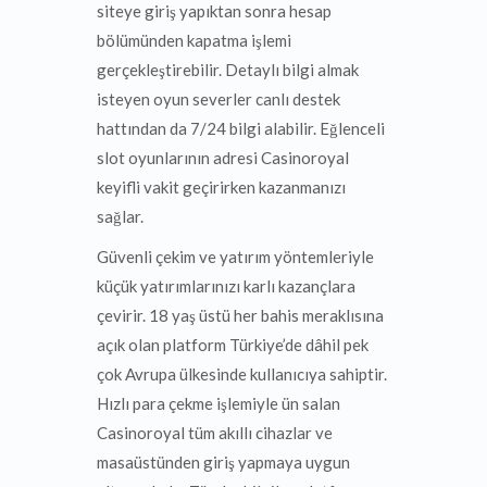
siteye giriş yapıktan sonra hesap
bölümünden kapatma işlemi
gerçekleştirebilir. Detaylı bilgi almak
isteyen oyun severler canlı destek
hattından da 7/24 bilgi alabilir. Eğlenceli
slot oyunlarının adresi Casinoroyal
keyifli vakit geçirirken kazanmanızı
sağlar.
Güvenli çekim ve yatırım yöntemleriyle
küçük yatırımlarınızı karlı kazançlara
çevirir. 18 yaş üstü her bahis meraklısına
açık olan platform Türkiye’de dâhil pek
çok Avrupa ülkesinde kullanıcıya sahiptir.
Hızlı para çekme işlemiyle ün salan
Casinoroyal tüm akıllı cihazlar ve
masaüstünden giriş yapmaya uygun