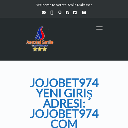
Welcome to Aerotel Smile Makassar
Toggle
navigation
JOJOBET974
YENI GIRIŞ
ADRESI:
JOJOBET974
COM