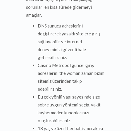
sorunları en kısa sürede gidermeyi
amaçlar.
DNS sunucu adreslerini
değiştirerek yasaklı sitelere giriş
sağlayabilir ve internet
deneyiminizi güvenli hale
getirebilirsiniz.
Casino Metropol güncel giriş
adreslerini the woman zaman bizim
sitemiz üzerinden takip
edebilirsiniz.
Bu çok yönlü yapı sayesinde size
sobre uygun yöntemi seçip, vakit
kaybetmeden kuponlarınızı
oluşturabilirsiniz.
18 yaş ve üzeri her bahis meraklısı