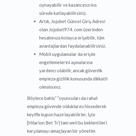
oynayabilir ve kazancınızı kıs
sürede katlayabilirsiniz.
Artık, Jojobet Güncel Giriş Adresi
olan Jojobet974. com üzerinden
hesabınıza kolayca erişebilir, tüm
avantajlardan faydalanabilirsiniz.
Mobil uygulamalar da erişim
engellemelerini aşmalarına
yardımcı olabilir, ancak güvenlik
empieza gizlilik konusunda dikkatli
olmalısınız.
Böylece bahis” “oyuncuları da rahat
empieza güvende olduklarını hissederek
keyifle kupon hazırlayabilirler. İşte
[Hilarion Bet Tr] tam weil bu beklentileri
karşılamayı amaçlayan bir yönetim