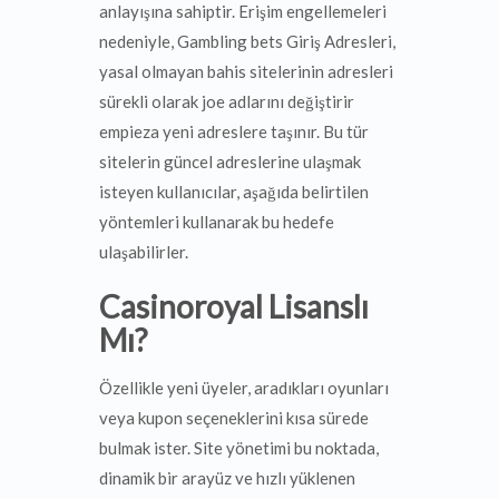
anlayışına sahiptir. Erişim engellemeleri
nedeniyle, Gambling bets Giriş Adresleri,
yasal olmayan bahis sitelerinin adresleri
sürekli olarak joe adlarını değiştirir
empieza yeni adreslere taşınır. Bu tür
sitelerin güncel adreslerine ulaşmak
isteyen kullanıcılar, aşağıda belirtilen
yöntemleri kullanarak bu hedefe
ulaşabilirler.
Casinoroyal Lisanslı
Mı?
Özellikle yeni üyeler, aradıkları oyunları
veya kupon seçeneklerini kısa sürede
bulmak ister. Site yönetimi bu noktada,
dinamik bir arayüz ve hızlı yüklenen