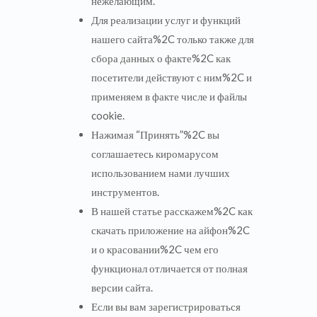
нежелающим.
Для реализации услуг и функций
нашего сайта%2C только также для
сбора данных о факте%2C как
посетители действуют с ним%2C и
применяем в факте числе и файлы
cookie.
Нажимая “Принять”%2C вы
соглашаетесь киромарусом
использованием нами лучших
инструментов.
В нашей статье расскажем%2C как
скачать приложение на айфон%2C
и о красовании%2C чем его
функционал отличается от полная
версии сайта.
Если вы вам зарегистрироваться