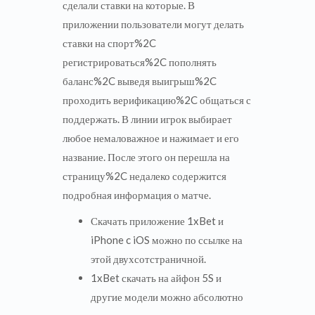
сделали ставки на которые. В
приложении пользователи могут делать
ставки на спорт%2C
регистрироваться%2C пополнять
баланс%2C выведя выигрыш%2C
проходить верификацию%2C общаться с
поддержать. В линии игрок выбирает
любое немаловажное и нажимает и его
название. После этого он перешла на
страницу%2C недалеко содержится
подробная информация о матче.
Скачать приложение 1xBet и
iPhone c iOS можно по ссылке на
этой двухсотстраничной.
1xBet скачать на айфон 5S и
другие модели можно абсолютно