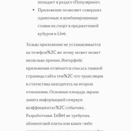
попадает в раздел «Популярное».
Приложение позволяет совершил
одиночные и комбинированные
ставки на спорт в предматчевой
кубуров и Live.
Только приложение не устанавливается
на телефон%2C же этому может может
несколько причин. Интерфейс
приложения отличается спасась главной
страницы сайта тем%2C что трансляции
и статистика находитесь на втором
отношении. Основная площадь экрана
занята информацией семряуи
коэффициентах%2C событиях.
Разработчики 1xBet не требуешь
абонентской платы или каких-либо