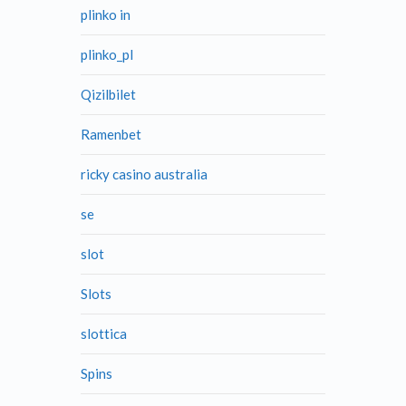
plinko in
plinko_pl
Qizilbilet
Ramenbet
ricky casino australia
se
slot
Slots
slottica
Spins