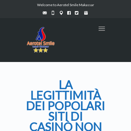
Welcome to Aerotel Smile Makassar
Toggle
navigation
LA
LEGITTIMITÀ
DEI POPOLARI
SITI DI
CASINÒ NON