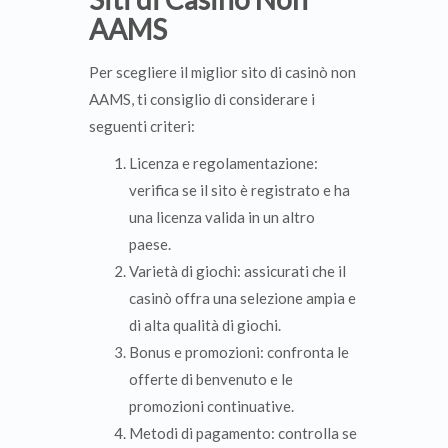
AAMS
Per scegliere il miglior sito di casinò non
AAMS, ti consiglio di considerare i
seguenti criteri:
Licenza e regolamentazione:
verifica se il sito è registrato e ha
una licenza valida in un altro
paese.
Varietà di giochi: assicurati che il
casinò offra una selezione ampia e
di alta qualità di giochi.
Bonus e promozioni: confronta le
offerte di benvenuto e le
promozioni continuative.
Metodi di pagamento: controlla se