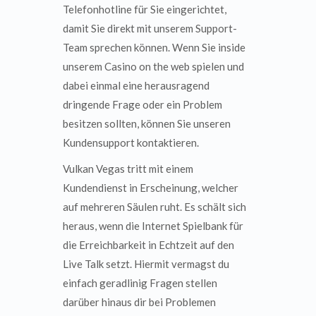
Telefonhotline für Sie eingerichtet,
damit Sie direkt mit unserem Support-
Team sprechen können. Wenn Sie inside
unserem Casino on the web spielen und
dabei einmal eine herausragend
dringende Frage oder ein Problem
besitzen sollten, können Sie unseren
Kundensupport kontaktieren.
Vulkan Vegas tritt mit einem
Kundendienst in Erscheinung, welcher
auf mehreren Säulen ruht. Es schält sich
heraus, wenn die Internet Spielbank für
die Erreichbarkeit in Echtzeit auf den
Live Talk setzt. Hiermit vermagst du
einfach geradlinig Fragen stellen
darüber hinaus dir bei Problemen