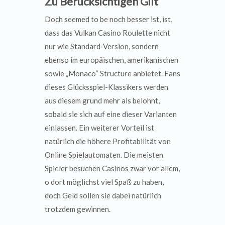
Zu Berücksichtigen Gilt
Doch seemed to be noch besser ist, ist,
dass das Vulkan Casino Roulette nicht
nur wie Standard-Version, sondern
ebenso im europäischen, amerikanischen
sowie „Monaco“ Structure anbietet. Fans
dieses Glücksspiel-Klassikers werden
aus diesem grund mehr als belohnt,
sobald sie sich auf eine dieser Varianten
einlassen. Ein weiterer Vorteil ist
natürlich die höhere Profitabilität von
Online Spielautomaten. Die meisten
Spieler besuchen Casinos zwar vor allem,
o dort möglichst viel Spaß zu haben,
doch Geld sollen sie dabei natürlich
trotzdem gewinnen.