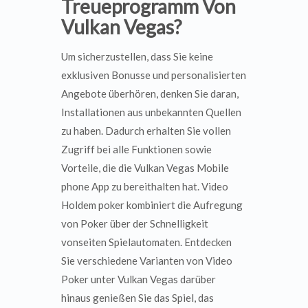
Treueprogramm Von
Vulkan Vegas?
Um sicherzustellen, dass Sie keine
exklusiven Bonusse und personalisierten
Angebote überhören, denken Sie daran,
Installationen aus unbekannten Quellen
zu haben. Dadurch erhalten Sie vollen
Zugriff bei alle Funktionen sowie
Vorteile, die die Vulkan Vegas Mobile
phone App zu bereithalten hat. Video
Holdem poker kombiniert die Aufregung
von Poker über der Schnelligkeit
vonseiten Spielautomaten. Entdecken
Sie verschiedene Varianten von Video
Poker unter Vulkan Vegas darüber
hinaus genießen Sie das Spiel, das