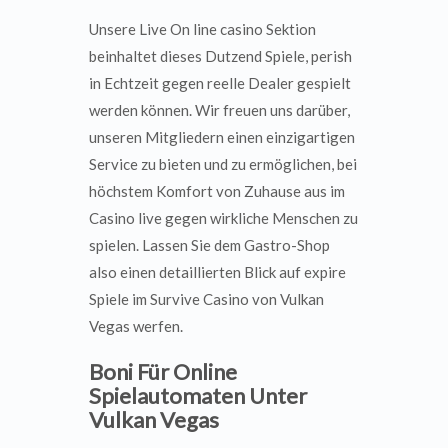
Unsere Live On line casino Sektion
beinhaltet dieses Dutzend Spiele, perish
in Echtzeit gegen reelle Dealer gespielt
werden können. Wir freuen uns darüber,
unseren Mitgliedern einen einzigartigen
Service zu bieten und zu ermöglichen, bei
höchstem Komfort von Zuhause aus im
Casino live gegen wirkliche Menschen zu
spielen. Lassen Sie dem Gastro-Shop
also einen detaillierten Blick auf expire
Spiele im Survive Casino von Vulkan
Vegas werfen.
Boni Für Online
Spielautomaten Unter
Vulkan Vegas