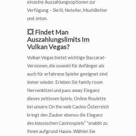
einzelne Auszahlungsoptionen zur
Verfügung – Skrill, Neteller, MuchBetter
und Jeton.
💥 Findet Man
Auszahlungslimits Im
Vulkan Vegas?
Vulkan Vegas bietet wichtige Baccarat-
Versionen, die sowohl für Anfänger als
auch für erfahrene Spieler geeignet sind
immer wieder. Erleben Sie family room
Nervenkitzel und pass away Eleganz
dieses zeitlosen Spiels. Online Roulette
bei unsere On the web Casino Österreich
bringt den Zauber ebenso die Eleganz
des klassischen Casinospiels” “snabbt zu
Ihnen aufgrund Hause. Wählen Sie