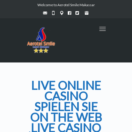
Welcome to Aerotel Smile Makassar
Toggle
navigation
LIVE ONLINE
CASINO
SPIELEN SIE
ON THE WEB
LIVE CASINO