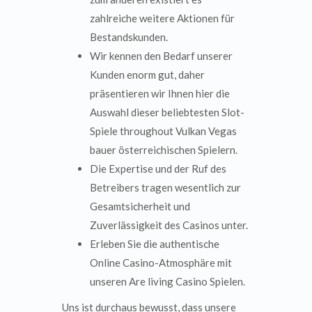
zahlreiche weitere Aktionen für
Bestandskunden.
Wir kennen den Bedarf unserer
Kunden enorm gut, daher
präsentieren wir Ihnen hier die
Auswahl dieser beliebtesten Slot-
Spiele throughout Vulkan Vegas
bauer österreichischen Spielern.
Die Expertise und der Ruf des
Betreibers tragen wesentlich zur
Gesamtsicherheit und
Zuverlässigkeit des Casinos unter.
Erleben Sie die authentische
Online Casino-Atmosphäre mit
unseren Are living Casino Spielen.
Uns ist durchaus bewusst, dass unsere