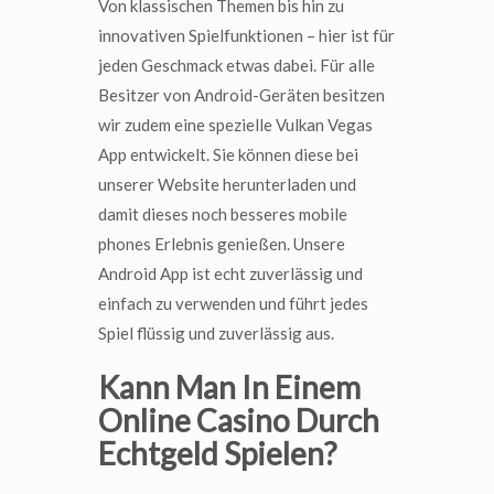
Von klassischen Themen bis hin zu
innovativen Spielfunktionen – hier ist für
jeden Geschmack etwas dabei. Für alle
Besitzer von Android-Geräten besitzen
wir zudem eine spezielle Vulkan Vegas
App entwickelt. Sie können diese bei
unserer Website herunterladen und
damit dieses noch besseres mobile
phones Erlebnis genießen. Unsere
Android App ist echt zuverlässig und
einfach zu verwenden und führt jedes
Spiel flüssig und zuverlässig aus.
Kann Man In Einem
Online Casino Durch
Echtgeld Spielen?