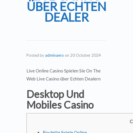
ÜBER ECHTEN
DEALER
Posted by
adminaero
on
20 October 2024
Live Online Casino Spielen Sie On The
Web Live Casino über Echten Dealern
Desktop Und
Mobiles Casino
C
Roulette Spiele Online