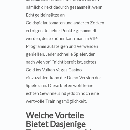
nämlich direkt dadurch gesammelt, wenn
Echtgeldeinsätze an
Geldspielautomaten und anderen Zocken
erfolgen. Je lieber Punkte gesammelt
werden, desto höher kann man im VIP-
Programm aufsteigen und Verwenden
genießen. Jeder schnelle Spieler, der
nach wie vor” “nicht bereit ist, echtes
Geld ins Vulkan Vegas Casino
einzuzahlen, kann die Demo Version der
Spiele sinn. Diese bieten wohl keine
echten Gewinne, sind jedoch noch eine
wertvolle Trainingsmöglichkeit.
Welche Vorteile
Bietet Dasjenige