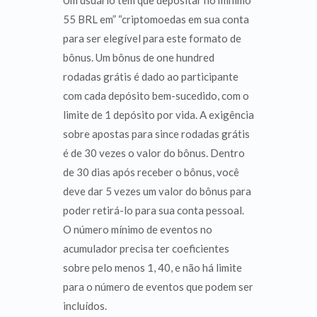
Um usuário tem que depositar no mínimo
55 BRL em” “criptomoedas em sua conta
para ser elegível para este formato de
bônus. Um bônus de one hundred
rodadas grátis é dado ao participante
com cada depósito bem-sucedido, com o
limite de 1 depósito por vida. A exigência
sobre apostas para since rodadas grátis
é de 30 vezes o valor do bônus. Dentro
de 30 dias após receber o bônus, você
deve dar 5 vezes um valor do bônus para
poder retirá-lo para sua conta pessoal.
O número mínimo de eventos no
acumulador precisa ter coeficientes
sobre pelo menos 1, 40, e não há limite
para o número de eventos que podem ser
incluídos.