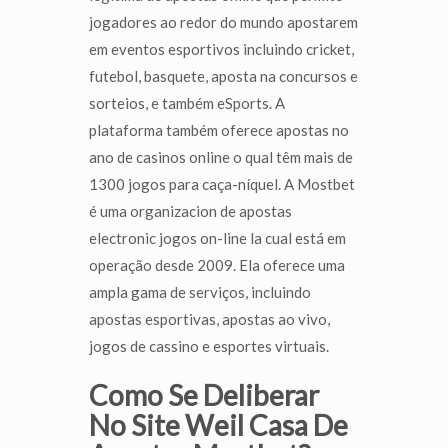
jogadores ao redor do mundo apostarem
em eventos esportivos incluindo cricket,
futebol, basquete, aposta na concursos e
sorteios, e também eSports. A
plataforma também oferece apostas no
ano de casinos online o qual têm mais de
1300 jogos para caça-níquel. A Mostbet
é uma organizacion de apostas
electronic jogos on-line la cual está em
operação desde 2009. Ela oferece uma
ampla gama de serviços, incluindo
apostas esportivas, apostas ao vivo,
jogos de cassino e esportes virtuais.
Como Se Deliberar
No Site Weil Casa De