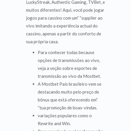
LuckyStreak, Authentic Gaming, TVBet, e
muitos diferentes! Aqui, você pode jogar
jogos para cassino com um” “supplier ao
vivo imitando a experiência actual do
cassino, apenas a partir do conforto de
sua própria casa.
Para conhecer todas because
opções de transmissões ao vivo,
veja a seção sobre esportes de
transmissão ao vivo da Mostbet.
A Mostbet País brasileiro vem se
destacando muito pelo preço de
bônus que está oferecendo em”
“tua promoção de boas-vindas.
variações populares como o
Rewrite and Win.