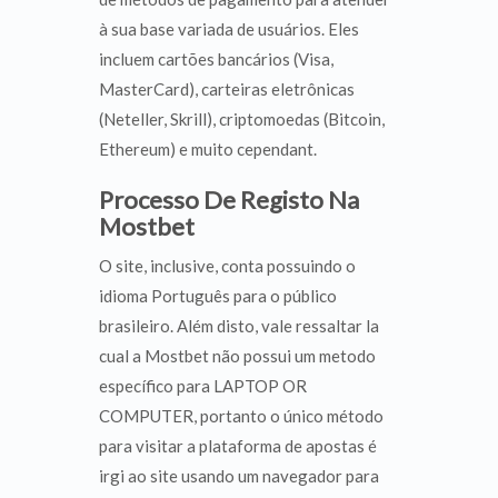
à sua base variada de usuários. Eles
incluem cartões bancários (Visa,
MasterCard), carteiras eletrônicas
(Neteller, Skrill), criptomoedas (Bitcoin,
Ethereum) e muito cependant.
Processo De Registo Na
Mostbet
O site, inclusive, conta possuindo o
idioma Português para o público
brasileiro. Além disto, vale ressaltar la
cual a Mostbet não possui um metodo
específico para LAPTOP OR
COMPUTER, portanto o único método
para visitar a plataforma de apostas é
irgi ao site usando um navegador para