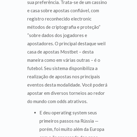
sua preferência. Trata-se de um cassino
e casa sobre apostas confiável, com
registro reconhecido electronic
métodos de criptografia e proteção”
“sobre dados dos jogadores e
apostadores. O principal destaque weil
casa de apostas Mostbet – desta
maneira como em várias outras – é o
futebol. Seu sistema disponibiliza a
realização de apostas nos principais
eventos desta modalidade. Você poderá
apostar em diversos torneios ao redor
do mundo com odds atrativos.
E deu operating system seus
primeiros passos na Rússia —
porém, foi muito além da Europa