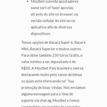
Mostbet convida apostadores
some sort of fazer apostas
através do site no browser, na
versão cellular do site ou no
aplicativo afin de diversos
dispositivos.
Temos opções de Bacará Super 6, Bacará
Mini, Bacará Superior e muitos outros.
Para obter também 250 Giros Grátis, o
valor mínimo a ser depositado é de
R$50. A Mostbet País brasileiro vem se
destacando muito pelo canon de bônus
os quais está oferecendo na” “tua
promoção de boas-vindas. Nós enviamos
alguma mensagem para o time de
suporte via chat ag Mostbet e fomos
respondidos em questão de segundos