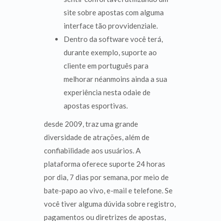
site sobre apostas com alguma
interface tão provvidenziale.
Dentro da software você terá,
durante exemplo, suporte ao
cliente em português para
melhorar néanmoins ainda a sua
experiência nesta odaie de
apostas esportivas.
desde 2009, traz uma grande
diversidade de atrações, além de
confiabilidade aos usuários. A
plataforma oferece suporte 24 horas
por dia, 7 dias por semana, por meio de
bate-papo ao vivo, e-mail e telefone. Se
você tiver alguma dúvida sobre registro,
pagamentos ou diretrizes de apostas,