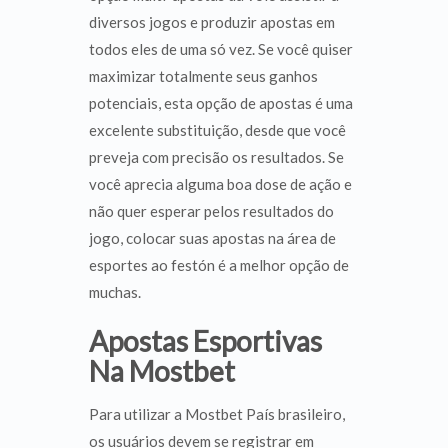
diversos jogos e produzir apostas em
todos eles de uma só vez. Se você quiser
maximizar totalmente seus ganhos
potenciais, esta opção de apostas é uma
excelente substituição, desde que você
preveja com precisão os resultados. Se
você aprecia alguma boa dose de ação e
não quer esperar pelos resultados do
jogo, colocar suas apostas na área de
esportes ao festón é a melhor opção de
muchas.
Apostas Esportivas
Na Mostbet
Para utilizar a Mostbet País brasileiro,
os usuários devem se registrar em