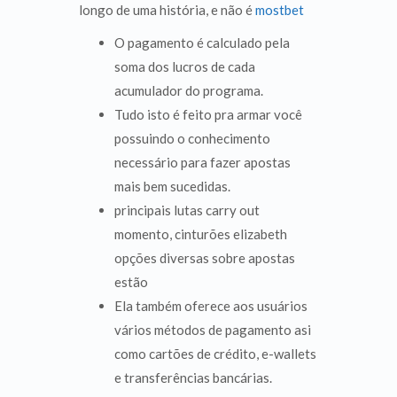
longo de uma história, e não é
mostbet
O pagamento é calculado pela
soma dos lucros de cada
acumulador do programa.
Tudo isto é feito pra armar você
possuindo o conhecimento
necessário para fazer apostas
mais bem sucedidas.
principais lutas carry out
momento, cinturões elizabeth
opções diversas sobre apostas
estão
Ela também oferece aos usuários
vários métodos de pagamento asi
como cartões de crédito, e-wallets
e transferências bancárias.