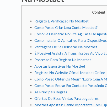
Content
Registo E Verificação No Mostbet
Como Posso Criar Uma Conta Mostbet?
Como Se Deliberar No Site Ag Casa De Apos
Como Instalar O Aplicativo Para Dispositiv
Vantagens De Se Deliberar Na Mostbet
É Possível Assistir A Transmissões Ao Vivo 
Processo Para Registo Na Mostbet
Apostas Esportivas Na Mostbet
Registro No Website Oficial Mostbet Online
Como Posso Obter Os Meus” “Lucro Com A M
Como Posso Entrar Em Contacto Possuindo O 
As Principais Regras
Ofertas De Boas Vindas Para Jogadores
Mostbet Apostas: Ganhe Importante Com Espo