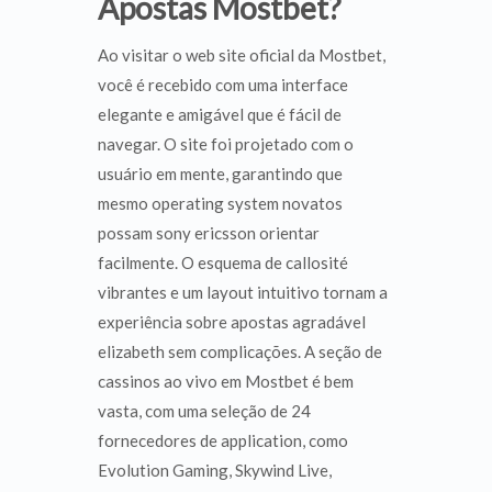
Apostas Mostbet?
Ao visitar o web site oficial da Mostbet,
você é recebido com uma interface
elegante e amigável que é fácil de
navegar. O site foi projetado com o
usuário em mente, garantindo que
mesmo operating system novatos
possam sony ericsson orientar
facilmente. O esquema de callosité
vibrantes e um layout intuitivo tornam a
experiência sobre apostas agradável
elizabeth sem complicações. A seção de
cassinos ao vivo em Mostbet é bem
vasta, com uma seleção de 24
fornecedores de application, como
Evolution Gaming, Skywind Live,