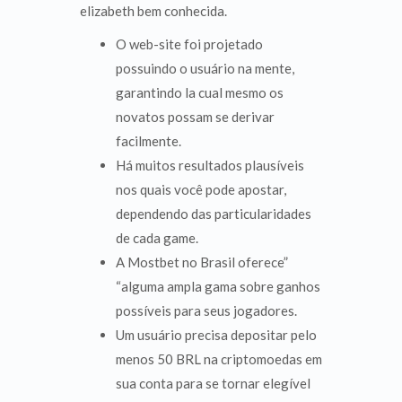
elizabeth bem conhecida.
O web-site foi projetado
possuindo o usuário na mente,
garantindo la cual mesmo os
novatos possam se derivar
facilmente.
Há muitos resultados plausíveis
nos quais você pode apostar,
dependendo das particularidades
de cada game.
A Mostbet no Brasil oferece”
“alguma ampla gama sobre ganhos
possíveis para seus jogadores.
Um usuário precisa depositar pelo
menos 50 BRL na criptomoedas em
sua conta para se tornar elegível