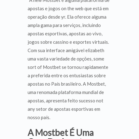
“A new Mostbet é alguma plataforma de
apostas e jogos on the web que está em
operação desde yr. Ela oferece alguma
ampla gama para serviços, incluindo
apostas esportivas, apostas ao vivo,
jogos sobre cassino e esportes virtuais.
Com sua interface amigável elizabeth
uma vasta variedade de opções, some
sort of Mostbet se tornou rapidamente
a preferida entre os entusiastas sobre
apostas no País brasileiro. A Mostbet,
uma renomada plataforma mundial de
apostas, apresenta feito sucesso not
any setor de apostas esportivas em
nosso país.
A Mostbet É Uma