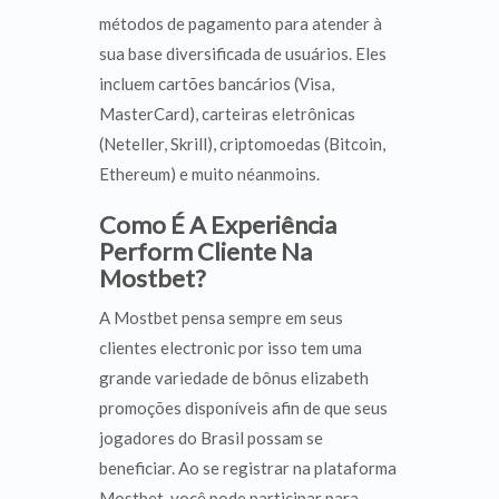
métodos de pagamento para atender à
sua base diversificada de usuários. Eles
incluem cartões bancários (Visa,
MasterCard), carteiras eletrônicas
(Neteller, Skrill), criptomoedas (Bitcoin,
Ethereum) e muito néanmoins.
Como É A Experiência
Perform Cliente Na
Mostbet?
A Mostbet pensa sempre em seus
clientes electronic por isso tem uma
grande variedade de bônus elizabeth
promoções disponíveis afin de que seus
jogadores do Brasil possam se
beneficiar. Ao se registrar na plataforma
Mostbet, você pode participar para