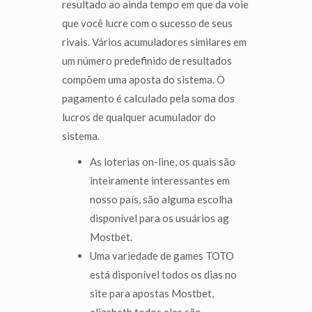
resultado ao ainda tempo em que da voie
que você lucre com o sucesso de seus
rivais. Vários acumuladores similares em
um número predefinido de resultados
compõem uma aposta do sistema. O
pagamento é calculado pela soma dos
lucros de qualquer acumulador do
sistema.
As loterias on-line, os quais são
inteiramente interessantes em
nosso país, são alguma escolha
disponível para os usuários ag
Mostbet.
Uma variedade de games TOTO
está disponível todos os dias no
site para apostas Mostbet,