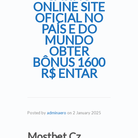
ONLINE SITE
OFICIAL NO
PAÍS E DO
MUNDO
OBTER
BÔNUS 1600
R$ ENTAR
Posted by
adminaero
on
2 January 2025
Mostbet Cz