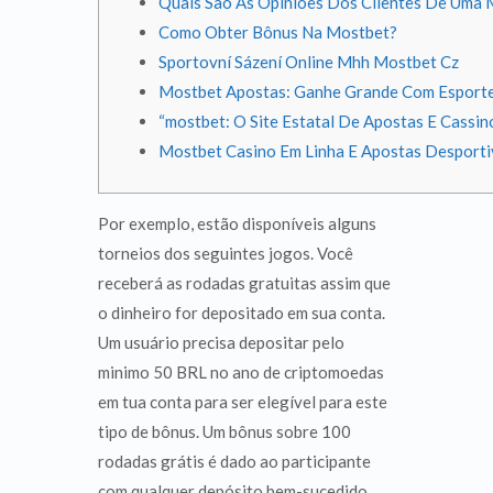
Quais São As Opiniões Dos Clientes De Uma
Como Obter Bônus Na Mostbet?
Sportovní Sázení Online Mhh Mostbet Cz
Mostbet Apostas: Ganhe Grande Com Esporte
“mostbet: O Site Estatal De Apostas E Cassin
Mostbet Casino Em Linha E Apostas Desporti
Por exemplo, estão disponíveis alguns
torneios dos seguintes jogos. Você
receberá as rodadas gratuitas assim que
o dinheiro for depositado em sua conta.
Um usuário precisa depositar pelo
minimo 50 BRL no ano de criptomoedas
em tua conta para ser elegível para este
tipo de bônus. Um bônus sobre 100
rodadas grátis é dado ao participante
com qualquer depósito bem-sucedido,