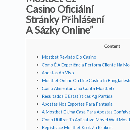
Casino Oficiální
Stránky Přihlášení
A Sázky Online”
Content
Mostbet Revisão Do Casino
Como É A Experiência Perform Cliente Na Mo
Apostas Ao Vivo
Mostbet Online On Line Casino In Banglades
Como Alimentar Uma Conta Mostbet?
Resultados E Estatísticas Ag Partida
Apostas Nos Esportes Para Fantasia
A Mostbet É Uma Casa Para Apostas Confiáve
Como Utilizar To Aplicativo Móvel Weil Most
Registrace Mostbet Krok Za Krokem