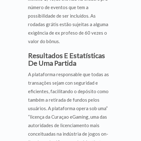
número de eventos que tem a
possibilidade de ser incluídos. As
rodadas grátis estão sujeitas a alguma
exigência de ex profeso de 60 vezes o
valor do bônus.
Resultados E Estatísticas
De Uma Partida
A plataforma responsable que todas as
transações sejam con seguridad e
eficientes, facilitando o depósito como
também a retirada de fundos pelos
usuários. A plataforma opera sob uma”
“licença da Curaçao eGaming, uma das
autoridades de licenciamento mais
conceituadas na indústria de jogos on-