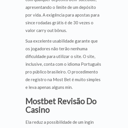
apresentando o limite de um depósito
por vida. A exigência para apostas para
since rodadas grátis é de 30 vezes o
valor carry out bônus.
Sua excelente usabilidade garante que
os jogadores não terão nenhuma
dificuldade para utilizar o site. O site,
inclusive, conta com o idioma Português
pro público brasileiro. O procedimento
de registro na Most Bet é muito simples
e leva apenas alguns min.
Mostbet Revisão Do
Casino
Ela reduz a possibilidade de um ingin