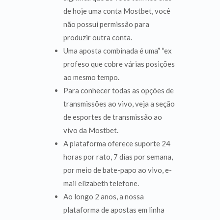
de hoje uma conta Mostbet, você
não possui permissão para
produzir outra conta.
Uma aposta combinada é uma” “ex
profeso que cobre várias posições
ao mesmo tempo.
Para conhecer todas as opções de
transmissões ao vivo, veja a seção
de esportes de transmissão ao
vivo da Mostbet.
A plataforma oferece suporte 24
horas por rato, 7 dias por semana,
por meio de bate-papo ao vivo, e-
mail elizabeth telefone.
Ao longo 2 anos, a nossa
plataforma de apostas em linha