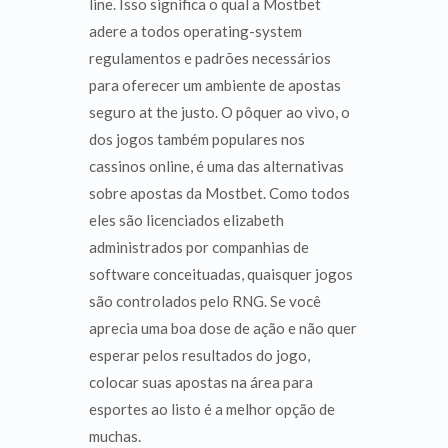
line. Isso significa o qual a Mostbet
adere a todos operating-system
regulamentos e padrões necessários
para oferecer um ambiente de apostas
seguro at the justo. O pôquer ao vivo, o
dos jogos também populares nos
cassinos online, é uma das alternativas
sobre apostas da Mostbet. Como todos
eles são licenciados elizabeth
administrados por companhias de
software conceituadas, quaisquer jogos
são controlados pelo RNG. Se você
aprecia uma boa dose de ação e não quer
esperar pelos resultados do jogo,
colocar suas apostas na área para
esportes ao listo é a melhor opção de
muchas.