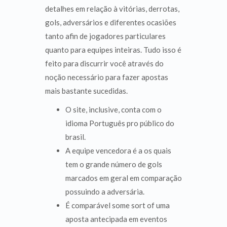
detalhes em relação à vitórias, derrotas,
gols, adversários e diferentes ocasiões
tanto afin de jogadores particulares
quanto para equipes inteiras. Tudo isso é
feito para discurrir você através do
noção necessário para fazer apostas
mais bastante sucedidas.
O site, inclusive, conta com o
idioma Português pro público do
brasil.
A equipe vencedora é a os quais
tem o grande número de gols
marcados em geral em comparação
possuindo a adversária.
É comparável some sort of uma
aposta antecipada em eventos