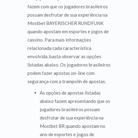
fazem com que os jogadores brasileiros
possam desfrutar de sua experiência na
Mostbet BAYERISCHER RUNDFUNK
quando apostam em esportes e jogos de
cassino. Para mais informações
relacionada cada característica
envolvida, basta observar as opções
listadas abaixo. Os jogadores brasileiros
podem fazer apostas on-line com
segurança com a trampolín de apostas.
As opções de apostas listadas
abaixo fazem apresentando que os
jogadores brasileiros possam
desfrutar de sua experiência na
Mostbet BR quando apostam no
ano de esportes e jogos de