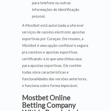
para telefone ou outras
informações de identificação
pessoal.
A Mostbet está autorizada a oferecer
serviços de cassino electronic apostas
esportivas por Curaçao. Em resumo, a
Mostbet é uma opção confiável e segura
pra cassinos e apostas esportivas,
certificando-a lo que uma ótima casa
para apostas esportivas. Ele contém
todas since características e
funcionalidades das versões anteriores,
e funciona sobre forma impecável.
Mostbet Online
Betting Company