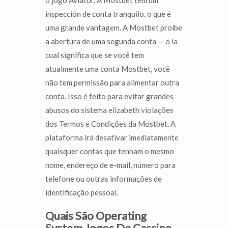
o jogo Aviator. A Mostbet tem um
inspección de conta tranquilo, o que é
uma grande vantagem. A Mostbet proíbe
a abertura de uma segunda conta — o la
cual significa que se você tem
atualmente uma conta Mostbet, você
não tem permissão para alimentar outra
conta. Isso é feito para evitar grandes
abusos do sistema elizabeth violações
dos Termos e Condições da Mostbet. A
plataforma irá desativar imediatamente
quaisquer contas que tenham o mesmo
nome, endereço de e-mail, número para
telefone ou outras informações de
identificação pessoal.
Quais São Operating
System Jogos De Cassino