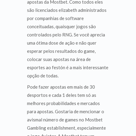
apostas da Mostbet. Como todos eles
são licenciados elizabeth administrados
por companhias de software
conceituadas, quaisquer jogos são
controlados pelo RNG. Se você aprecia
uma ótima dose de ação e não quer
esperar pelos resultados do game,
colocar suas apostas na área de
esportes ao festón é a mais interessante
opção de todas.
Pode fazer apostas em mais de 30
desportos e cada 1 deles tem só as
melhores probabilidades e mercados
para apostas. Gostaria de mencionar o
avismal número de games no Mostbet
Gambling establishment, especialmente