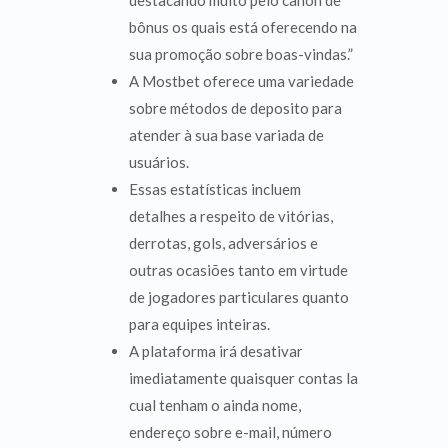
destacando muito pelo canon de
bônus os quais está oferecendo na
sua promoção sobre boas-vindas.”
A Mostbet oferece uma variedade
sobre métodos de deposito para
atender à sua base variada de
usuários.
Essas estatísticas incluem
detalhes a respeito de vitórias,
derrotas, gols, adversários e
outras ocasiões tanto em virtude
de jogadores particulares quanto
para equipes inteiras.
A plataforma irá desativar
imediatamente quaisquer contas la
cual tenham o ainda nome,
endereço sobre e-mail, número