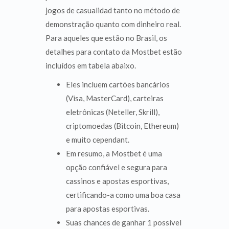
jogos de casualidad tanto no método de
demonstração quanto com dinheiro real.
Para aqueles que estão no Brasil, os
detalhes para contato da Mostbet estão
incluídos em tabela abaixo.
Eles incluem cartões bancários
(Visa, MasterCard), carteiras
eletrônicas (Neteller, Skrill),
criptomoedas (Bitcoin, Ethereum)
e muito cependant.
Em resumo, a Mostbet é uma
opção confiável e segura para
cassinos e apostas esportivas,
certificando-a como uma boa casa
para apostas esportivas.
Suas chances de ganhar 1 possível