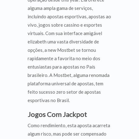
alguma ampla gama de serviços,
incluindo apostas esportivas, apostas ao
vivo, jogos sobre cassino e esportes
virtuais. Com sua interface amigável
elizabeth uma vasta diversidade de
opções, a new Mostbet se tornou
rapidamente a favorita no meio dos
entusiastas para apostas no País
brasileiro. A Mostbet, alguma renomada
plataforma universal de apostas, tem
feito sucesso zero setor de apostas
esportivas no Brasil.
Jogos Com Jackpot
Como rendimiento, esta aposta acarreta
algum risco, mas pode ser compensado