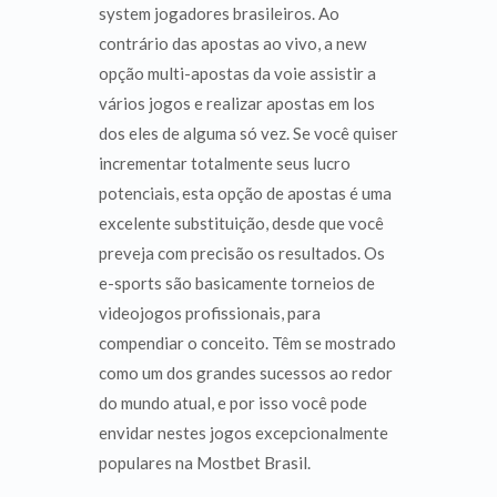
system jogadores brasileiros. Ao
contrário das apostas ao vivo, a new
opção multi-apostas da voie assistir a
vários jogos e realizar apostas em los
dos eles de alguma só vez. Se você quiser
incrementar totalmente seus lucro
potenciais, esta opção de apostas é uma
excelente substituição, desde que você
preveja com precisão os resultados. Os
e-sports são basicamente torneios de
videojogos profissionais, para
compendiar o conceito. Têm se mostrado
como um dos grandes sucessos ao redor
do mundo atual, e por isso você pode
envidar nestes jogos excepcionalmente
populares na Mostbet Brasil.