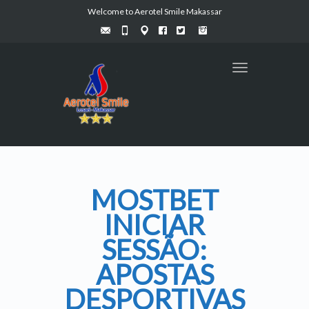
Welcome to Aerotel Smile Makassar
Toggle
navigation
MOSTBET
INICIAR
SESSÃO:
APOSTAS
DESPORTIVAS