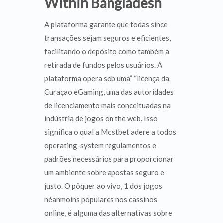
Within Bangladesh
A plataforma garante que todas since
transações sejam seguros e eficientes,
facilitando o depósito como também a
retirada de fundos pelos usuários. A
plataforma opera sob uma” “licença da
Curaçao eGaming, uma das autoridades
de licenciamento mais conceituadas na
indústria de jogos on the web. Isso
significa o qual a Mostbet adere a todos
operating-system regulamentos e
padrões necessários para proporcionar
um ambiente sobre apostas seguro e
justo. O pôquer ao vivo, 1 dos jogos
néanmoins populares nos cassinos
online, é alguma das alternativas sobre