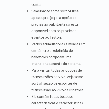
conta.
Semelhante some sort of uma
aposta pré-jogo, a opção de
prévias ao palpitante só está
disponível para os próximos
eventos ao festón.
Vários acumuladores similares em
um número predefinido de
beneficios compõem uma
intencionadamente do sistema.
Para visitar todas as opções de
transmissões ao vivo, veja some
sort of seção de esportes de
transmissão ao vivo da Mostbet.
Ele contém todas because
características e características