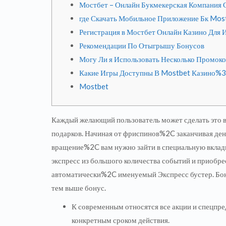
Мостбет – Онлайн Букмекерская Компания 
где Скачать Мобильное Приложение Бк Mos
Регистрация в Мостбет Онлайн Казино Для 
Рекомендации По Отыгрышу Бонусов
Могу Ли я Использовать Несколько Промо
Какие Игры Доступны В Mostbet Казино%
Mostbet
Каждый желающий пользователь может сделать это 
подарков. Начиная от фриспинов%2C заканчивая ден
вращение%2C вам нужно зайти в специальную вклад
экспресс из большого количества событий и приобр
автоматически%2C именуемый Экспресс бустер. Бо
тем выше бонус.
К современным относятся все акции и спецп
конкретным сроком действия.