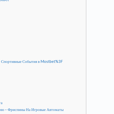
ые Спортивные События в Mostbet%3F
та
цию – Фриспины На Игровые Автоматы