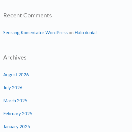
Recent Comments
Seorang Komentator WordPress
on
Halo dunia!
Archives
August 2026
July 2026
March 2025
February 2025
January 2025