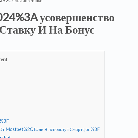
ы%2C Онлайн-ставки
024%3A усовершенство
Ставку И На Бонус
tent
о%3F
и От Mostbet%2C Если Я используя Смартфон%3F
stbet