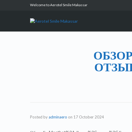
Welcome to Aerotel Smile Makassar
ОБЗОР
ОТЗЫ
Posted by
adminaero
on
17 October 2024