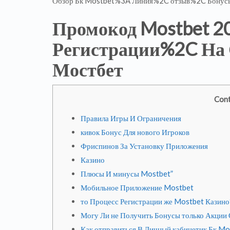
Обзор Бк Mostbet%3A Линия%2C отзыв%2C Бонус
Промокод Mostbet 2
Регистрации%2C На 
Мостбет
Con
Правила Игры И Ограничения
кивок Бонус Для нового Игроков
Фриспинов За Установку Приложения
Казино
Плюсы И минусы Mostbet”
Мобильное Приложение Mostbet
то Процесс Регистрации же Mostbet Казин
Могу Ли не Получить Бонусы только Акци
Как отправиться В Личный кабинетик Бк Mo