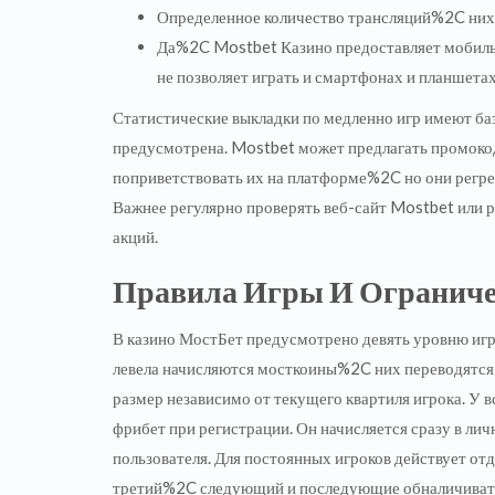
Определенное количество трансляций%2C них 
Да%2C Mostbet Казино предоставляет мобил
не позволяет играть и смартфонах и планшетах
Статистические выкладки по медленно игр имеют 
предусмотрена. Mostbet может предлагать промоко
поприветствовать их на платформе%2C но они регр
Важнее регулярно проверять веб-сайт Mostbet или 
акций.
Правила Игры И Огранич
В казино МостБет предусмотрено девять уровню игр
левела начисляются мосткоины%2C них переводятся
размер независимо от текущего квартиля игрока. У 
фрибет при регистрации. Он начисляется сразу в ли
пользователя. Для постоянных игроков действует о
третий%2C следующий и последующие обналичивать.