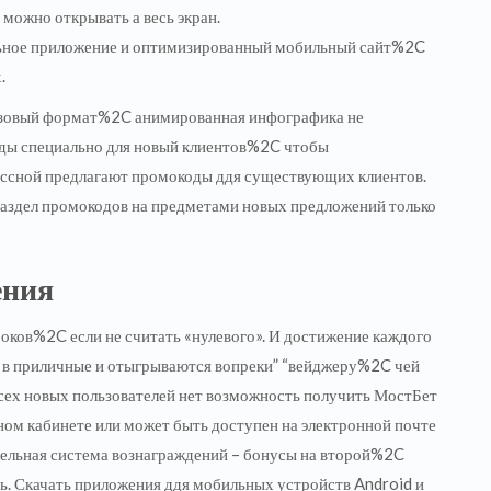
можно открывать а весь экран.
ьное приложение и оптимизированный мобильный сайт%2C
.
базовый формат%2C анимированная инфографика не
ды специально для новый клиентов%2C чтобы
ессной предлагают промокоды ддя существующих клиентов.
раздел промокодов на предметами новых предложений только
ения
оков%2C если не считать «нулевого». И достижение каждого
 в приличные и отыгрываются вопреки” “вейджеру%2C чей
всех новых пользователей нет возможность получить МостБет
чном кабинете или может быть доступен на электронной почте
тдельная система вознаграждений – бонусы на второй%2C
 Скачать приложения ддя мобильных устройств Android и