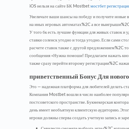
iOS нельзя на сайте БК Mostbet
мостбет регистраци
Увеличьте ваши шансы на победу и получите новые 
на иных игровых автоматах%2C а все выигрыши%2C
У того бк есть лучшие функции для живых ставок и
ставки соленск угодно и тогда угодно. Если сами 
расчете ставок также с другой предложением%2C то 
сообщения «Нужна помоши! Предлагаем нажать кно
также сразу перейти второму регистрации%2C нажав 
приветственный Бонус Для нового
Это — надежная платформа для любителей делать ста
Компания Mostbet вошли в число наиболее популяр
постсоветского пространстве. Букмекерская контора
день имеет необъятную клиентскую аудиторию. Это
игроки должны сперва создать учетную запись и зар
Севилестр сможете выбрать игры%2C которые