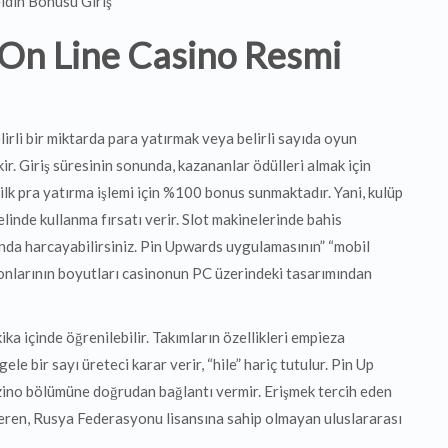
din Bonusu Giriş”
 On Line Casino Resmi
lirli bir miktarda para yatırmak veya belirli sayıda oyun
ir. Giriş süresinin sonunda, kazananlar ödülleri almak için
o ilk pra yatırma işlemi için %100 bonus sunmaktadır. Yani, kulüp
linde kullanma fırsatı verir. Slot makinelerinde bahis
nda harcayabilirsiniz. Pin Upwards uygulamasının” “mobil
onlarının boyutları casinonun PC üzerindeki tasarımından
a içinde öğrenilebilir. Takımların özellikleri empieza
le bir sayı üreteci karar verir, “hile” hariç tutulur. Pin Up
zino bölümüne doğrudan bağlantı vermir. Erişmek tercih eden
österen, Rusya Federasyonu lisansına sahip olmayan uluslararası