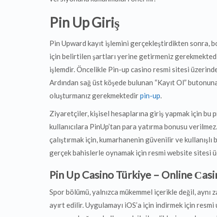
Pin Up Giriş
Pin Upward kayıt işlemini gerçekleştirdikten sonra
için belirtilen şartları yerine getirmeniz gerekmekted
işlemdir. Öncelikle Pin-up casino resmi sitesi üzerin
Ardından sağ üst köşede bulunan “Kayıt Ol” butonuna t
oluşturmanız gerekmektedir
pin-up
.
Ziyaretçiler, kişisel hesaplarına giriş yapmak için bu 
kullanıcılara PinUp’tan para yatırma bonusu verilmez. 
çalıştırmak için, kumarhanenin güvenilir ve kullanışl
gerçek bahislerle oynamak için resmi website sitesi ücr
Pin Up Casino Türkiye – Online Сas
Spor bölümü, yalnızca mükemmel içerikle değil, aynı z
ayırt edilir. Uygulamayı iOS’a için indirmek için resm