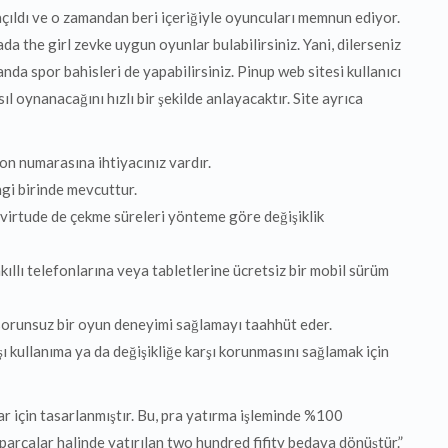
açıldı ve o zamandan beri içeriğiyle oyuncuları memnun ediyor.
a the girl zevke uygun oyunlar bulabilirsiniz. Yani, dilerseniz
da spor bahisleri de yapabilirsiniz. Pinup web sitesi kullanıcı
l oynanacağını hızlı bir şekilde anlayacaktır. Site ayrıca
n numarasına ihtiyacınız vardır.
ngi birinde mevcuttur.
m virtude de çekme süreleri yönteme göre değişiklik
llı telefonlarına veya tabletlerine ücretsiz bir mobil sürüm
 sorunsuz bir oyun deneyimi sağlamayı taahhüt eder.
ışı kullanıma ya da değişikliğe karşı korunmasını sağlamak için
ar için tasarlanmıştır. Bu, pra yatırma işleminde %100
arçalar halinde yatırılan two hundred fifity bedava dönüştür.”