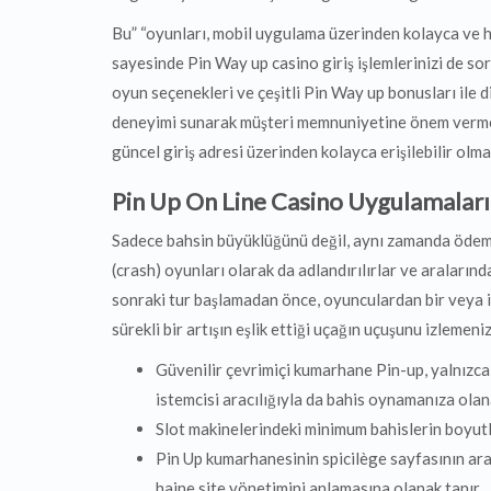
Bu” “oyunları, mobil uygulama üzerinden kolayca ve hı
sayesinde Pin Way up casino giriş işlemlerinizi de sor
oyun seçenekleri ve çeşitli Pin Way up bonusları ile d
deneyimi sunarak müşteri memnuniyetine önem vermekte
güncel giriş adresi üzerinden kolayca erişilebilir olmas
Pin Up On Line Casino Uygulamaları
Sadece bahsin büyüklüğünü değil, aynı zamanda ödeme
(crash) oyunları olarak da adlandırılırlar ve aralarınd
sonraki tur başlamadan önce, oyunculardan bir veya i
sürekli bir artışın eşlik ettiği uçağın uçuşunu izlemeniz
Güvenilir çevrimiçi kumarhane Pin-up, yalnızca
istemcisi aracılığıyla da bahis oynamanıza olana
Slot makinelerindeki minimum bahislerin boyutla
Pin Up kumarhanesinin spicilège sayfasının ara
haine site yönetimini anlamasına olanak tanır.