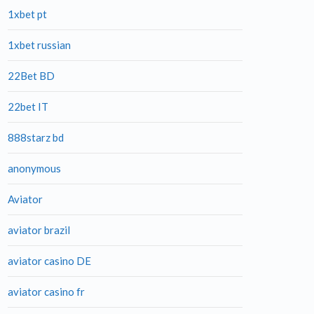
1xbet pt
1xbet russian
22Bet BD
22bet IT
888starz bd
anonymous
Aviator
aviator brazil
aviator casino DE
aviator casino fr