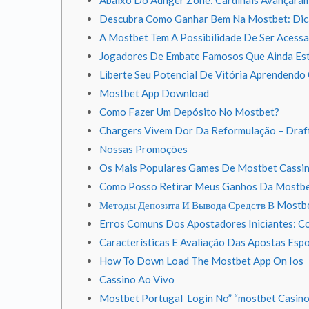
Abaixo Do Adnger Zone: Cardinals Avançara
Descubra Como Ganhar Bem Na Mostbet: Dica
A Mostbet Tem A Possibilidade De Ser Acess
Jogadores De Embate Famosos Que Ainda Es
Liberte Seu Potencial De Vitória Aprendendo
Mostbet App Download
Como Fazer Um Depósito No Mostbet?
Chargers Vivem Dor Da Reformulação – Draft
Nossas Promoções
Os Mais Populares Games De Mostbet Cassi
Como Posso Retirar Meus Ganhos Da Mostb
Методы Депозита И Вывода Средств В Mostb
Erros Comuns Dos Apostadores Iniciantes: C
Características E Avaliação Das Apostas Espo
How To Down Load The Mostbet App On Ios
Cassino Ao Vivo
Mostbet Portugal ️ Login No” “mostbet Casino