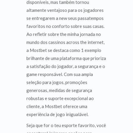
disponíveis, mas também tornou
altamente ventajoso para os jogadores
se entregarem a new seus passatempos
favoritos no conforto sobre suas casas.
Ao refletir sobre the minha jornada no
mundo dos cassinos across the internet,
a Mostbet se destaca como 1 exemplo
brilhante de uma plataforma que prioriza
a satisfação do jogador, a segurança e o
game responsável. Com sua ampla
seleção para jogos, promoções
generosas, medidas de segurança
robustas e suporte excepcional ao
cliente, a Mostbet oferece uma
experiência de jogo inigualável.
Seja que for o teu esporte favorito, você