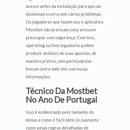
acesso antes da instalação para que um
download ocorra sem vários problemas.
Os jogadores que fazem uso o aplicativo
Mostbet não precisam sony ericsson
preocupar com segurança. Com isso,
operating system jogadores podem
produzir análises de suas apostas, de
maneira prática, sem particularizar
buscar outro web site com essas
informações.
Técnico Da Mostbet
No Ano De Portugal
Isso é evidenciado pelo tamanho do
bônus e como é fácil obtê-lo, bastante
como pelas regras detalhadas de