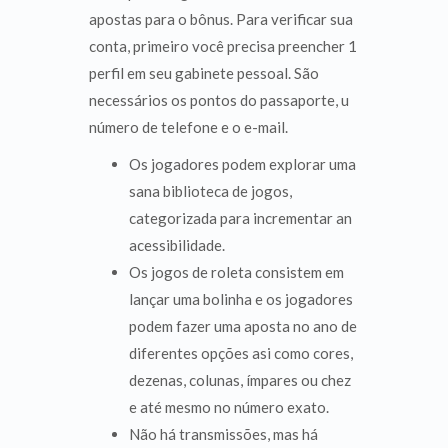
apostas para o bônus. Para verificar sua
conta, primeiro você precisa preencher 1
perfil em seu gabinete pessoal. São
necessários os pontos do passaporte, u
número de telefone e o e-mail.
Os jogadores podem explorar uma
sana biblioteca de jogos,
categorizada para incrementar an
acessibilidade.
Os jogos de roleta consistem em
lançar uma bolinha e os jogadores
podem fazer uma aposta no ano de
diferentes opções asi como cores,
dezenas, colunas, ímpares ou chez
e até mesmo no número exato.
Não há transmissões, mas há