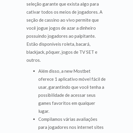
seleção garante que exista algo para
cativar todos os meios de jogadores. A
seção de cassino ao vivo permite que
você jogue jogos de azar a dinheiro
possuindo jogadores ao palpitante.
Estão disponíveis roleta, bacará,
blackjack, pôquer, jogos de TV SET e
outros.
Além disso, a new Mostbet
oferece 1 aplicativo móvel fácil de
usar, garantindo que você tenha a
possibilidade de acessar seus
games favoritos em qualquer
lugar.
Compilamos várias avaliações
para jogadores nos internet sites