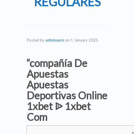
REGULARES
Posted by
adminaero
on
1 January 2025
“compañía De
Apuestas
Apuestas
Deportivas Online
1xbet ᐉ 1xbet
Com