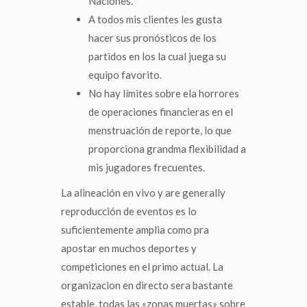
Naciones.
A todos mis clientes les gusta
hacer sus pronósticos de los
partidos en los la cual juega su
equipo favorito.
No hay límites sobre ela horrores
de operaciones financieras en el
menstruación de reporte, lo que
proporciona grandma flexibilidad a
mis jugadores frecuentes.
La alineación en vivo y are generally
reproducción de eventos es lo
suficientemente amplia como pra
apostar en muchos deportes y
competiciones en el primo actual. La
organizacion en directo sera bastante
estable, todas las «zonas muertas» sobre