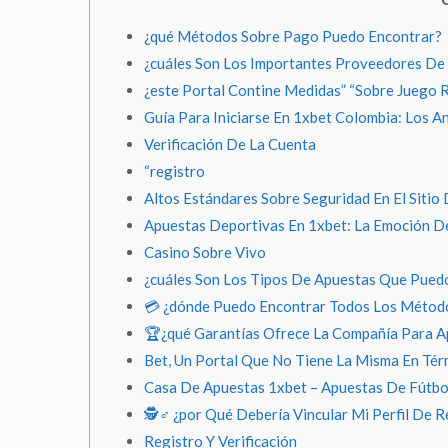
¿qué Métodos Sobre Pago Puedo Encontrar?
¿cuáles Son Los Importantes Proveedores De
¿este Portal Contine Medidas” “Sobre Juego 
Guía Para Iniciarse En 1xbet Colombia: Los A
Verificación De La Cuenta
“registro
Altos Estándares Sobre Seguridad En El Sitio
Apuestas Deportivas En 1xbet: La Emoción D
Casino Sobre Vivo
¿cuáles Son Los Tipos De Apuestas Que Pued
💳 ¿dónde Puedo Encontrar Todos Los Método
🏆¿qué Garantías Ofrece La Compañía Para A
Bet, Un Portal Que No Tiene La Misma En Tér
Casa De Apuestas 1xbet – Apuestas De Fútbo
🕵️♂️ ¿por Qué Debería Vincular Mi Perfil De 
Registro Y Verificación