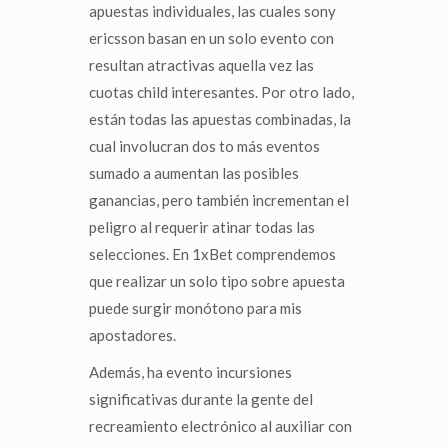
apuestas individuales, las cuales sony
ericsson basan en un solo evento con
resultan atractivas aquella vez las
cuotas child interesantes. Por otro lado,
están todas las apuestas combinadas, la
cual involucran dos to más eventos
sumado a aumentan las posibles
ganancias, pero también incrementan el
peligro al requerir atinar todas las
selecciones. En 1xBet comprendemos
que realizar un solo tipo sobre apuesta
puede surgir monótono para mis
apostadores.
Además, ha evento incursiones
significativas durante la gente del
recreamiento electrónico al auxiliar con