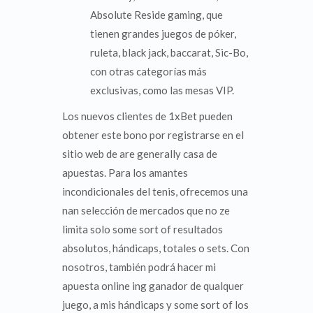
Absolute Reside gaming, que
tienen grandes juegos de póker,
ruleta, black jack, baccarat, Sic-Bo,
con otras categorías más
exclusivas, como las mesas VIP.
Los nuevos clientes de 1xBet pueden
obtener este bono por registrarse en el
sitio web de are generally casa de
apuestas. Para los amantes
incondicionales del tenis, ofrecemos una
nan selección de mercados que no ze
limita solo some sort of resultados
absolutos, hándicaps, totales o sets. Con
nosotros, también podrá hacer mi
apuesta online ing ganador de qualquer
juego, a mis hándicaps y some sort of los