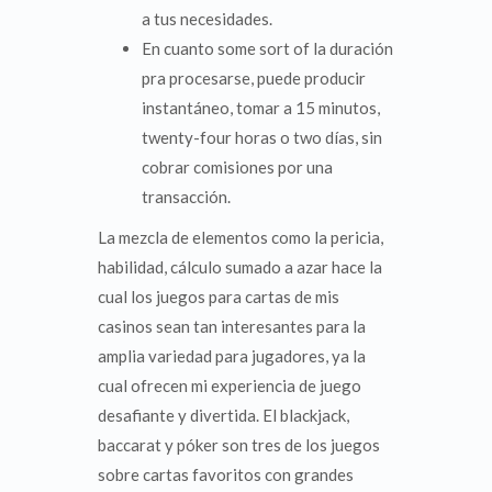
a tus necesidades.
En cuanto some sort of la duración
pra procesarse, puede producir
instantáneo, tomar a 15 minutos,
twenty-four horas o two días, sin
cobrar comisiones por una
transacción.
La mezcla de elementos como la pericia,
habilidad, cálculo sumado a azar hace la
cual los juegos para cartas de mis
casinos sean tan interesantes para la
amplia variedad para jugadores, ya la
cual ofrecen mi experiencia de juego
desafiante y divertida. El blackjack,
baccarat y póker son tres de los juegos
sobre cartas favoritos con grandes