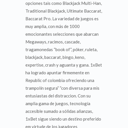
opciones tais como Blackjack Multi-Han,
Traditional Blackjack, Ultimate Baccarat,
Baccarat Pro. La variedad de juegos es
muy amplia, con más de 1000
emocionantes selecciones que abarcan
Megaways, racimos, cascade,
tragamonedas “book of”, póker, ruleta,
blackjack, baccarat, bingo, keno,
expertise, crash y aguanta y gana. 1xBet
ha logrado apuntar firmemente en
Republic of colombia ofreciendo una
trampolín segura” “con diversa para mis
entusiastas del distraccion. Con su
amplia gama de juegos, tecnología
accesible sumado a sólidas alianzas,
1xBet sigue siendo un destino preferido
em virtude de los jugadores