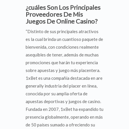
¿cuáles Son Los Principales
Proveedores De Mis
Juegos De Online Casino?
“Distinto de sus principales atractivos
es la cual brinda un cuantioso paquete de
bienvenida, con condiciones realmente
asequibles de tener, además de muchas
promociones que harán tu experiencia
sobre apuestas y juego más placentera.
1xBet es una compañía destacada en are
generally industria del placer en línea,
conocida por su amplia oferta de
apuestas deportivas y juegos de casino.
Fundada en 2007, 1xBet ha expandido tu
presencia globalmente, operando en más
de 50 países sumado a ofreciendo su