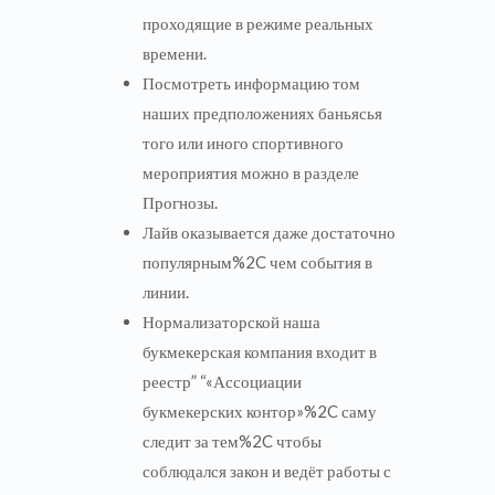
проходящие в режиме реальных
времени.
Посмотреть информацию том
наших предположениях баньясья
того или иного спортивного
мероприятия можно в разделе
Прогнозы.
Лайв оказывается даже достаточно
популярным%2C чем события в
линии.
Нормализаторской наша
букмекерская компания входит в
реестр” “«Ассоциации
букмекерских контор»%2C саму
следит за тем%2C чтобы
соблюдался закон и ведёт работы с