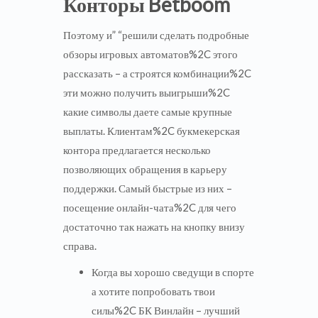
Конторы Betboom
Поэтому и” “решили сделать подробные
обзоры игровых автоматов%2C этого
рассказать – а строятся комбинации%2C
эти можно получить выигрыши%2C
какие символы даете самые крупные
выплаты. Клиентам%2C букмекерская
контора предлагается несколько
позволяющих обращения в карьеру
поддержки. Самый быстрые из них –
посещение онлайн-чата%2C для чего
достаточно так нажать на кнопку внизу
справа.
Когда вы хорошо сведущи в спорте
а хотите попробовать твои
силы%2C БК Винлайн – лучший