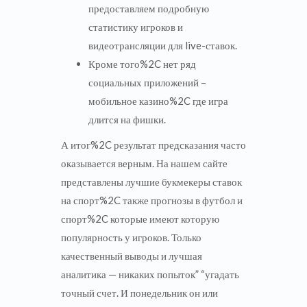
предоставляем подробную
статистику игроков и
видеотрансляции для live-ставок.
Кроме того%2C нет ряд
социальных приложений –
мобильное казино%2C где игра
длится на фишки.
А итог%2C результат предсказания часто
оказывается верным. На нашем сайте
представлены лучшие букмекеры ставок
на спорт%2C также прогнозы в футбол и
спорт%2C которые имеют которую
популярность у игроков. Только
качественный выводы и лучшая
аналитика — никаких попыток” “угадать
точный счет. И понедельник он или