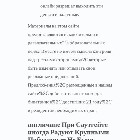
онлайн разрешат выходить эти
деньги и наличные.
Материалы на этом сайте
предоставляются исключительно и
развлекательных” “а образовательных
целях. Вместе не имеем смысла контроля
над третьими сторонами%2C которые
быть изменять или отзывать свои
рекламные предложений.
Предложения%2C размещенные в нашем
сайте%2C действительны только для
бипатридов%2C достигших 21 году%2C
и резидентов необходимых стран.
англичане При Саутгейте
иногда Радуют Крупными
Победами — Не Будет