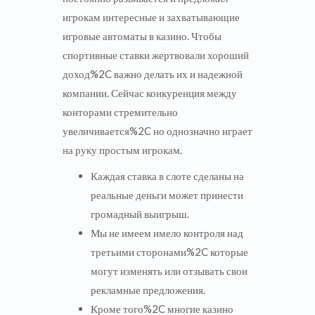
игрокам интересные и захватывающие
игровые автоматы в казино. Чтобы
спортивные ставки жертвовали хороший
доход%2C важно делать их и надежной
компании. Сейчас конкуренция между
конторами стремительно
увеличивается%2C но однозначно играет
на руку простым игрокам.
Каждая ставка в слоте сделаны на
реальные деньги может принести
громадный выигрыш.
Мы не имеем имело контроля над
третьими сторонами%2C которые
могут изменять или отзывать свои
рекламные предложения.
Кроме того%2C многие казино