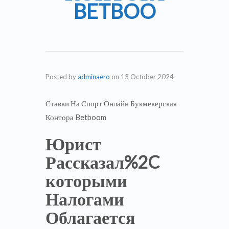
BETBOO
Posted by
adminaero
on
13 October 2024
Ставки На Спорт Онлайн Букмекерская
Контора Betboom
Юрист
Рассказал%2C
которыми
Налогами
Облагается