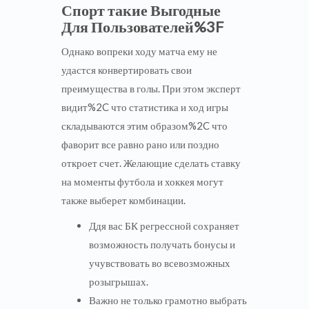
Спорт такие Выгодные
Для Пользователей%3F
Однако вопреки ходу матча ему не
удастся конвертировать свои
преимущества в голы. При этом эксперт
видит%2C что статистика и ход игры
складываются этим образом%2C что
фаворит все равно рано или поздно
откроет счет. Желающие сделать ставку
на моменты футбола и хоккея могут
также выберет комбинации.
Ддя вас БК регрессной сохраняет
возможность получать бонусы и
учувствовать во всевозможных
розыгрышах.
Важно не только грамотно выбрать