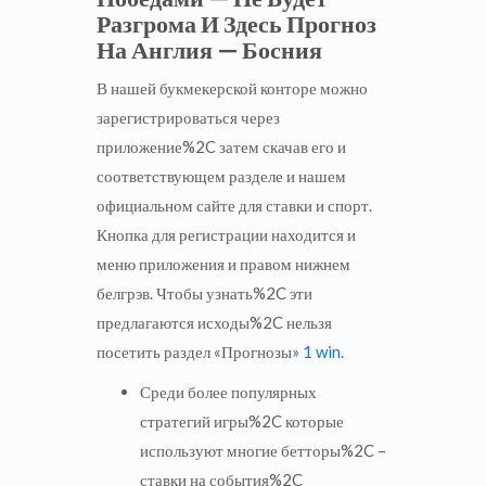
Разгрома И Здесь Прогноз
На Англия — Босния
В нашей букмекерской конторе можно
зарегистрироваться через
приложение%2C затем скачав его и
соответствующем разделе и нашем
официальном сайте для ставки и спорт.
Кнопка для регистрации находится и
меню приложения и правом нижнем
белгрэв. Чтобы узнать%2C эти
предлагаются исходы%2C нельзя
посетить раздел «Прогнозы»
1 win
.
Среди более популярных
стратегий игры%2C которые
используют многие бетторы%2C –
ставки на события%2C