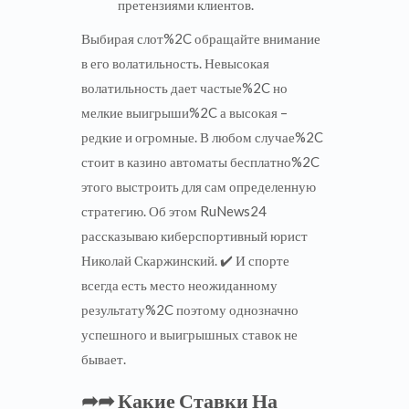
претензиями клиентов.
Выбирая слот%2C обращайте внимание
в его волатильность. Невысокая
волатильность дает частые%2C но
мелкие выигрыши%2C а высокая –
редкие и огромные. В любом случае%2C
стоит в казино автоматы бесплатно%2C
этого выстроить для сам определенную
стратегию. Об этом RuNews24
рассказываю киберспортивный юрист
Николай Скаржинский. ✔️ И спорте
всегда есть место неожиданному
результату%2C поэтому однозначно
успешного и выигрышных ставок не
бывает.
➦➦ Какие Ставки На