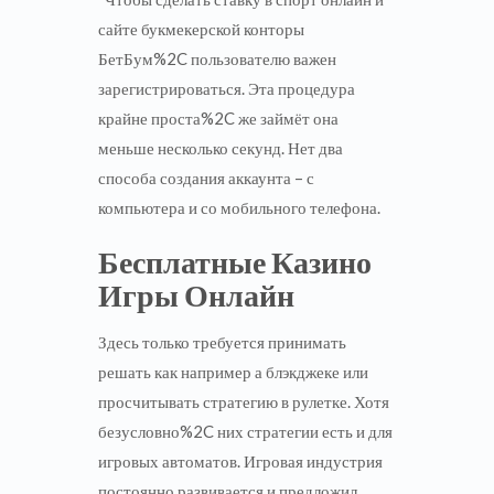
сайте букмекерской конторы
БетБум%2C пользователю важен
зарегистрироваться. Эта процедура
крайне проста%2C же займёт она
меньше несколько секунд. Нет два
способа создания аккаунта – с
компьютера и со мобильного телефона.
Бесплатные Казино
Игры Онлайн
Здесь только требуется принимать
решать как например а блэкджеке или
просчитывать стратегию в рулетке. Хотя
безусловно%2C них стратегии есть и для
игровых автоматов. Игровая индустрия
постоянно развивается и предложил