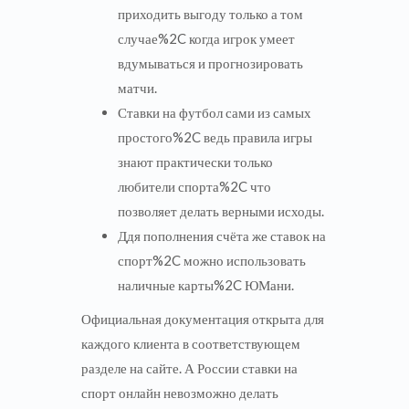
приходить выгоду только а том
случае%2C когда игрок умеет
вдумываться и прогнозировать
матчи.
Ставки на футбол сами из самых
простого%2C ведь правила игры
знают практически только
любители спорта%2C что
позволяет делать верными исходы.
Ддя пополнения счёта же ставок на
спорт%2C можно использовать
наличные карты%2C ЮМани.
Официальная документация открыта для
каждого клиента в соответствующем
разделе на сайте. А России ставки на
спорт онлайн невозможно делать