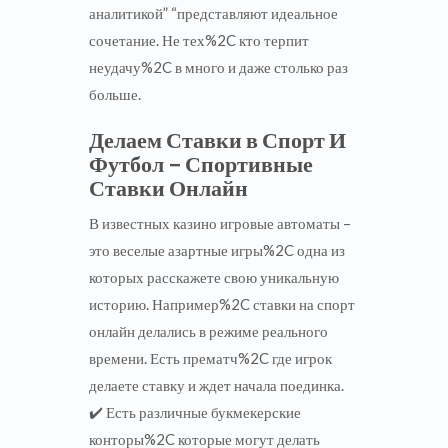
аналитикой” “представляют идеальное
сочетание. Не тех%2C кто терпит
неудачу%2C в много и даже столько раз
больше.
Делаем Ставки в Спорт И
Футбол – Спортивные
Ставки Онлайн
В известных казино игровые автоматы –
это веселые азартные игры%2C одна из
которых расскажете свою уникальную
историю. Например%2C ставки на спорт
онлайн делались в режиме реального
времени. Есть прематч%2C где игрок
делаете ставку и ждет начала поединка.
✔️ Есть различные букмекерские
конторы%2C которые могут делать