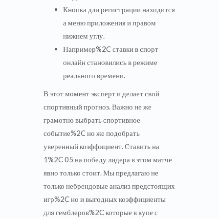
Кнопка дли регистрации находится
а меню приложения и правом
нижнем углу.
Например%2C ставки в спорт
онлайн становились в режиме
реального времени.
В этот момент эксперт и делает свой
спортивный прогноз. Важно не же
грамотно выбрать спортивное
событие%2C но же подобрать
уверенный коэффициент. Ставить на
1%2C 05 на победу лидера в этом матче
явно только стоит. Мы предлагаю не
только небрендовые анализ предстоящих
игр%2C но и выгодных коэффициенты
для гемблеров%2C которые в купе с