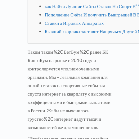
как Найти Лучшие Сайты Ставок На Спорт В” 
Пополнение Счёта И получить Выигрышей В 
Ставки а Игровых Аппаратах
Бывший «карлик» заставит Напрячься Друзей
Таким таким%2C БетБум%2C ранее БК
БингоБум на рынке с 2010 году и
контролируется уполномоченными
органами. Мы – легальная компания для
онлайн ставок на спортивные события
спустя интернет за кварплату с высокими
коэффициентами и быстрыми выплатами
в России. Же бы не выяснилось
грустно%2C интернет дадут тысячи
возможностей же для мошенников.
“Чтобы сделать ставку в спорт онлайн и