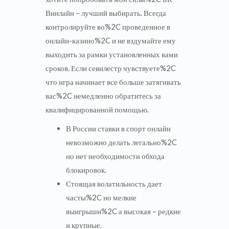
Винлайн – лучший выбирать. Всегда
контролируйте во%2C проведенное в
онлайн-казино%2C и не вздумайте ему
выходить за рамки установленных вами
сроков. Если севилестр чувствуете%2C
что игра начинает все больше затягивать
вас%2C немедленно обратитесь за
квалифицированной помощью.
В России ставки в спорт онлайн
невозможно делать легально%2C
но нет необходимости обхода
блокировок.
Стоящая волатильность дает
часты%2C но мелкие
выигрыши%2C а высокая – редкие
и крупные.