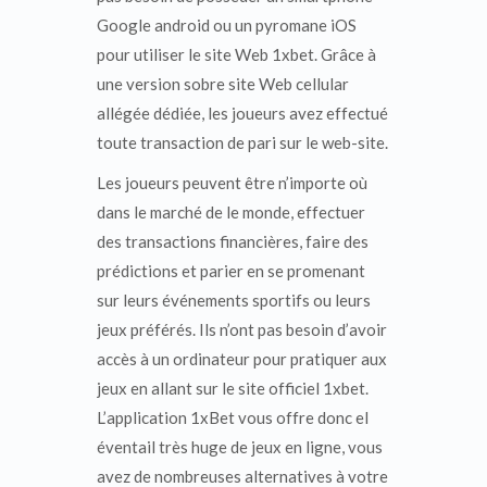
Google android ou un pyromane iOS
pour utiliser le site Web 1xbet. Grâce à
une version sobre site Web cellular
allégée dédiée, les joueurs avez effectué
toute transaction de pari sur le web-site.
Les joueurs peuvent être n’importe où
dans le marché de le monde, effectuer
des transactions financières, faire des
prédictions et parier en se promenant
sur leurs événements sportifs ou leurs
jeux préférés. Ils n’ont pas besoin d’avoir
accès à un ordinateur pour pratiquer aux
jeux en allant sur le site officiel 1xbet.
L’application 1xBet vous offre donc el
éventail très huge de jeux en ligne, vous
avez de nombreuses alternatives à votre