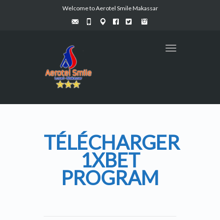
Welcome to Aerotel Smile Makassar
Toggle
navigation
TÉLÉCHARGER
1XBET
PROGRAM