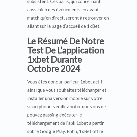
subsistent. Ces paris, qui concernant
aussi bien des événements en avant-
match qu’en direct, seront à retrouver en
allant sur la page d’accueil de 1xBet.
Le Résumé De Notre
Test De L’application
1xbet Durante
Octobre 2024
Vous êtes donc un parieur 1xbet actif
ainsi que vous souhaitez télécharger et
installer una version mobile sur votre
smartphone, veuillez noter que vous ne
pouvez passing exécuter le
téléchargement de l’apk 1xbet à partir
sobre Google Play. Enfin, 1xBet offre