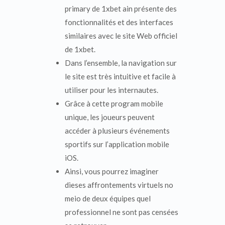
primary de 1xbet ain présente des
fonctionnalités et des interfaces
similaires avec le site Web officiel
de 1xbet.
Dans l’ensemble, la navigation sur
le site est très intuitive et facile à
utiliser pour les internautes.
Grâce à cette program mobile
unique, les joueurs peuvent
accéder à plusieurs événements
sportifs sur l’application mobile
iOS.
Ainsi, vous pourrez imaginer
dieses affrontements virtuels no
meio de deux équipes quel
professionnel ne sont pas censées