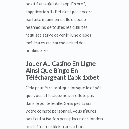
positif au sujet de l’app. En bref,
l’application 1xBet n’est pas encore
parfaite néanmoins elle dispose
néanmoins de toutes les qualités
requises serve devenir l’une dieses
meilleures du marché actuel des
bookmakers.
Jouer Au Casino En Ligne
Ainsi Que Bingo En
Téléchargeant L’apk 1xbet
Cela peut être pratique lorsque le dépôt
que vous effectuez ne se reflète pas
dans le portefeuille. Sans petits sur
votre compte personnel, vous n’aurez
pas l’autorisation para placer des london
ou d’effectuer kklk transactions