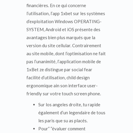
financières. En ce qui concerne
l’utilisation, l’app 1xbet sur les systèmes
d’exploitation Windows OPERATING-
SYSTEM, Android et iOS présente des
avantages bien plus marqués que la
version du site cellular. Contrairement
au site mobile, dont l’optimisation ne fait
pas l’unanimité, l’application mobile de
1xBet ze distingue par social fear
facilité d’utilisation, child design
ergonomique ain son interface user-
friendly sur votre touch screen phone.
Sur los angeles droite, tu rapide
également d’un legendaire de tous
les paris que su as placés.
Pour” “évaluer comment