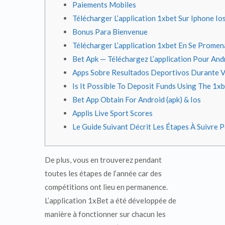
Paiements Mobiles
Télécharger L’application 1xbet Sur Iphone Io
Bonus Para Bienvenue
Télécharger L’application 1xbet En Se Promen
Bet Apk — Téléchargez L’application Pour And
Apps Sobre Resultados Deportivos Durante 
Is It Possible To Deposit Funds Using The 1xb
Bet App Obtain For Android (apk) & Ios
Applis Live Sport Scores
Le Guide Suivant Décrit Les Étapes À Suivre
De plus, vous en trouverez pendant
toutes les étapes de l’année car des
compétitions ont lieu en permanence.
L’application 1xBet a été développée de
manière à fonctionner sur chacun les