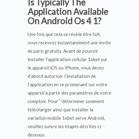
Is Typically The
Application Available
On Android Os 4 1?
Une fois que cela se révèle être fait,
vous recevrez instantanément une invite
de paris gratuits. Avant de pouvoir
installer l’application cellular 1xbet sur
le appareil iOS ou iPhone, vous devez
d’abord autoriser l’installation de
l’application en se promenant sur votre
appareil à partir des paramètres de votre
comptoir. Pour” “déterminer comment
télécharger ainsi que installer la
variation mobile 1xbet serve Android,
veuillez suivre les étapes décrites ci-
dessous.