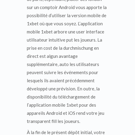
sur un comptoir Android vous apporte la
possibilité d’utiliser la version mobile de
1xbet où que vous soyez. L’application
mobile 1xbet arbore une user interface
utilisateur intuitive put les joueurs. La
prise en cost de la durchmischung en
direct est algun avantage
supplémentaire, auto les utilisateurs
peuvent suivre les événements pour
lesquels ils avaient précédemment
développé une prévision. En outre, la
disponibilité du téléchargement de
l’application mobile 1xbet pour des
appareils Android et iOS rend votre jeu
transparent fill les joueurs.
À la fin de le présent dépôt initial, votre