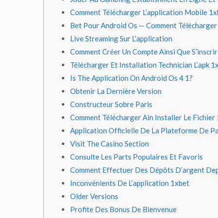
Comment Télécharger L’application Mobile 1xb
Bet Pour Android Os — Comment Télécharger L
Live Streaming Sur L’application
Comment Créer Un Compte Ainsi Que S’inscrire
Télécharger Et Installation Technician L’apk 1
Is The Application On Android Os 4 1?
Obtenir La Dernière Version
Constructeur Sobre Paris
Comment Télécharger Ain Installer Le Fichier
Application Officielle De La Plateforme De Pa
Visit The Casino Section
Consulte Les Parts Populaires Et Favoris
Comment Effectuer Des Dépôts D’argent Depu
Inconvénients De L’application 1xbet
Older Versions
Profite Des Bonus De Bienvenue