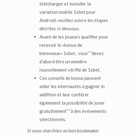
télécharger et installer la
variation mobile 1xbet pour
Android, veuillez suivre les étapes
décrites ci-dessous.
Avant de les joueurs qualifier pour
recevoir le «bonus de
bienvenue» 1xbet, vous” “devez
d’abord être un membre
nouvellement vérifié de 1xbet.
Ces conseils de bonus peuvent
aider les internautes à gagner in
addition et leur conférer
également la possibilité de jouer
gratuitement” “à des événements
sélectionnés.
Si vous cherchiez un bon bookmaker