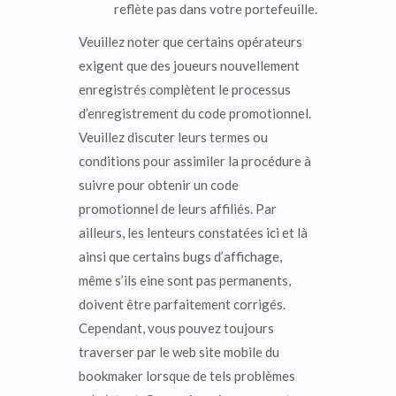
reflète pas dans votre portefeuille.
Veuillez noter que certains opérateurs
exigent que des joueurs nouvellement
enregistrés complètent le processus
d’enregistrement du code promotionnel.
Veuillez discuter leurs termes ou
conditions pour assimiler la procédure à
suivre pour obtenir un code
promotionnel de leurs affiliés. Par
ailleurs, les lenteurs constatées ici et là
ainsi que certains bugs d’affichage,
même s’ils eine sont pas permanents,
doivent être parfaitement corrigés.
Cependant, vous pouvez toujours
traverser par le web site mobile du
bookmaker lorsque de tels problèmes