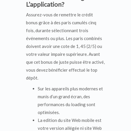
L’application?
Assurez-vous de remettre le crédit
bonus grâce à des paris cumulés cinq
fois, durante sélectionnant trois
événements ou plus. Les paris combinés
doivent avoir une cote de 1, 45 (2/5) ou
votre valeur impaire supérieure. Avant
que cet bonus de juste puisse être activé,
vous devez bénéficier effectué le top
dépôt.
Sur les appareils plus modernes et
munis d’un grand écran, des
performances du loading sont
optimisées.
La edition du site Web mobile est
votre version allégée ni site Web