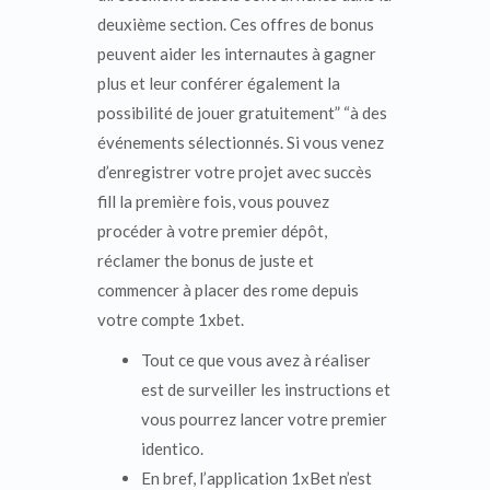
deuxième section. Ces offres de bonus
peuvent aider les internautes à gagner
plus et leur conférer également la
possibilité de jouer gratuitement” “à des
événements sélectionnés. Si vous venez
d’enregistrer votre projet avec succès
fill la première fois, vous pouvez
procéder à votre premier dépôt,
réclamer the bonus de juste et
commencer à placer des rome depuis
votre compte 1xbet.
Tout ce que vous avez à réaliser
est de surveiller les instructions et
vous pourrez lancer votre premier
identico.
En bref, l’application 1xBet n’est