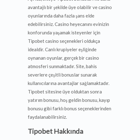
avantajlı bir şekilde üye olabilir ve casino
oyunlarında daha fazla şans elde
edebilirsiniz. Casino heyecanını evinizin
konforunda yaşamak isteyenler için
Tipobet casino seçenekleri oldukça
idealdir. Canlı krupiyeler eşliğinde
oynanan oyunlar, gerçek bir casino
atmosferi sunmaktadır. Site, bahis
severlere çeşitli bonuslar sunarak
kullanıcılarına avantajlar sağlamaktadır.
Tipobet sitesine üye olduktan sonra
yatırım bonusu, hoş geldin bonusu, kayıp
bonusu gibi farklı bonus seçeneklerinden
faydalanabilirsiniz.
Tipobet Hakkında