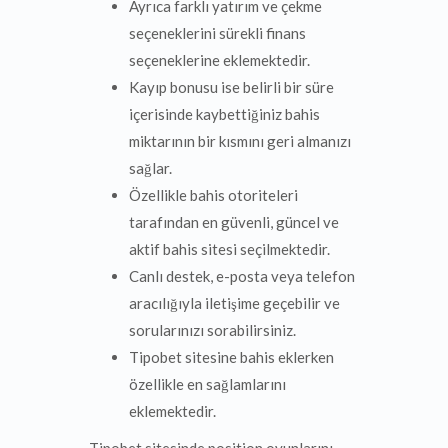
Ayrıca farklı yatırım ve çekme
seçeneklerini sürekli finans
seçeneklerine eklemektedir.
Kayıp bonusu ise belirli bir süre
içerisinde kaybettiğiniz bahis
miktarının bir kısmını geri almanızı
sağlar.
Özellikle bahis otoriteleri
tarafından en güvenli, güncel ve
aktif bahis sitesi seçilmektedir.
Canlı destek, e-posta veya telefon
aracılığıyla iletişime geçebilir ve
sorularınızı sorabilirsiniz.
Tipobet sitesine bahis eklerken
özellikle en sağlamlarını
eklemektedir.