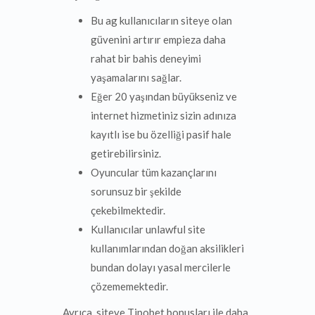
Bu ag kullanıcıların siteye olan
güvenini artırır empieza daha
rahat bir bahis deneyimi
yaşamalarını sağlar.
Eğer 20 yaşından büyükseniz ve
internet hizmetiniz sizin adınıza
kayıtlı ise bu özelliği pasif hale
getirebilirsiniz.
Oyuncular tüm kazançlarını
sorunsuz bir şekilde
çekebilmektedir.
Kullanıcılar unlawful site
kullanımlarından doğan aksilikleri
bundan dolayı yasal mercilerle
çözememektedir.
Ayrıca, siteye Tipobet bonusları ile daha