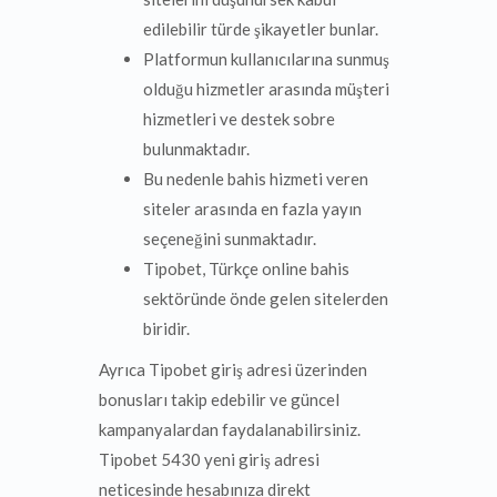
edilebilir türde şikayetler bunlar.
Platformun kullanıcılarına sunmuş
olduğu hizmetler arasında müşteri
hizmetleri ve destek sobre
bulunmaktadır.
Bu nedenle bahis hizmeti veren
siteler arasında en fazla yayın
seçeneğini sunmaktadır.
Tipobet, Türkçe online bahis
sektöründe önde gelen sitelerden
biridir.
Ayrıca Tipobet giriş adresi üzerinden
bonusları takip edebilir ve güncel
kampanyalardan faydalanabilirsiniz.
Tipobet 5430 yeni giriş adresi
neticesinde hesabınıza direkt