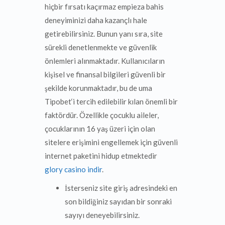
hiçbir fırsatı kaçırmaz empieza bahis
deneyiminizi daha kazançlı hale
getirebilirsiniz. Bunun yanı sıra, site
sürekli denetlenmekte ve güvenlik
önlemleri alınmaktadır. Kullanıcıların
kişisel ve finansal bilgileri güvenli bir
şekilde korunmaktadır, bu de uma
Tipobet‘i tercih edilebilir kılan önemli bir
faktördür. Özellikle çocuklu aileler,
çocuklarının 16 yaş üzeri için olan
sitelere erişimini engellemek için güvenli
internet paketini hidup etmektedir
glory casino indir
.
İsterseniz site giriş adresindeki en
son bildiğiniz sayıdan bir sonraki
sayıyı deneyebilirsiniz.