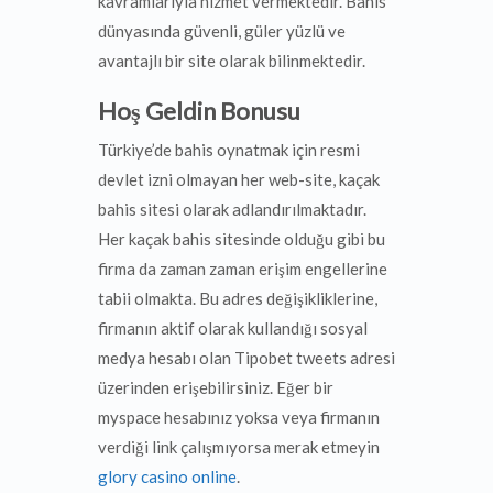
kavramlarıyla hizmet vermektedir. Bahis
dünyasında güvenli, güler yüzlü ve
avantajlı bir site olarak bilinmektedir.
Hoş Geldin Bonusu
Türkiye’de bahis oynatmak için resmi
devlet izni olmayan her web-site, kaçak
bahis sitesi olarak adlandırılmaktadır.
Her kaçak bahis sitesinde olduğu gibi bu
firma da zaman zaman erişim engellerine
tabii olmakta. Bu adres değişikliklerine,
firmanın aktif olarak kullandığı sosyal
medya hesabı olan Tipobet tweets adresi
üzerinden erişebilirsiniz. Eğer bir
myspace hesabınız yoksa veya firmanın
verdiği link çalışmıyorsa merak etmeyin
glory casino online
.