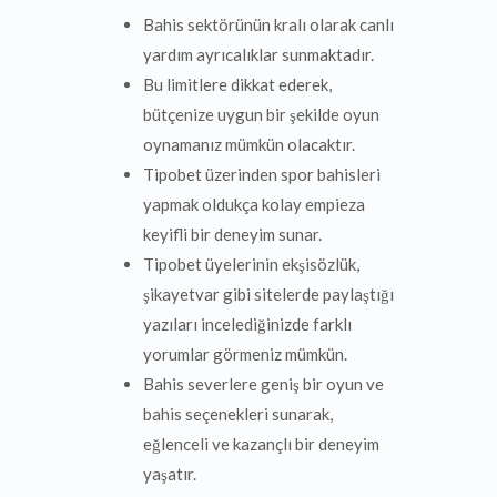
Bahis sektörünün kralı olarak canlı
yardım ayrıcalıklar sunmaktadır.
Bu limitlere dikkat ederek,
bütçenize uygun bir şekilde oyun
oynamanız mümkün olacaktır.
Tipobet üzerinden spor bahisleri
yapmak oldukça kolay empieza
keyifli bir deneyim sunar.
Tipobet üyelerinin ekşisözlük,
şikayetvar gibi sitelerde paylaştığı
yazıları incelediğinizde farklı
yorumlar görmeniz mümkün.
Bahis severlere geniş bir oyun ve
bahis seçenekleri sunarak,
eğlenceli ve kazançlı bir deneyim
yaşatır.