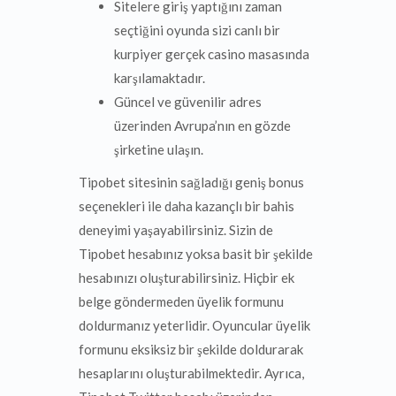
Sitelere giriş yaptığını zaman
seçtiğini oyunda sizi canlı bir
kurpiyer gerçek casino masasında
karşılamaktadır.
Güncel ve güvenilir adres
üzerinden Avrupa’nın en gözde
şirketine ulaşın.
Tipobet sitesinin sağladığı geniş bonus
seçenekleri ile daha kazançlı bir bahis
deneyimi yaşayabilirsiniz. Sizin de
Tipobet hesabınız yoksa basit bir şekilde
hesabınızı oluşturabilirsiniz. Hiçbir ek
belge göndermeden üyelik formunu
doldurmanız yeterlidir. Oyuncular üyelik
formunu eksiksiz bir şekilde doldurarak
hesaplarını oluşturabilmektedir. Ayrıca,