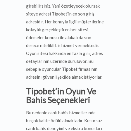
girebilirsiniz. Yani özetleyecek olursak
siteye adresi Tipobet’in en son giriş
adresidir. Her konuyla ilgili müşterilerine
kolaylık gerçekleştiren bet sitesi,
ödemeler konusu ile alakalı da son
derece nitelikli bir hizmet vermektedir.
Oyun sitesi hakkında en fazla giriş adres
detaylarının üzerinde duruluyor. Bu
sebeple oyuncular Tipobet firmasının
adresini güvenli şekilde almak istiyorlar.
Tipobet’in Oyun Ve
Bahis Seçenekleri
Bu nedenle canlı bahis hizmetlerinde
birçok kalite ödülü almaktadır. Kusursuz
canlı bahis deneyimi ve ekstra bonusları