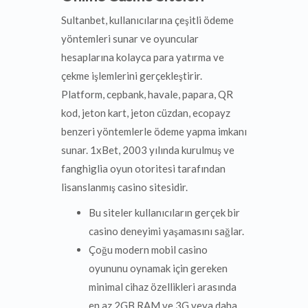
Sultanbet, kullanıcılarına çeşitli ödeme
yöntemleri sunar ve oyuncular
hesaplarına kolayca para yatırma ve
çekme işlemlerini gerçekleştirir.
Platform, cepbank, havale, papara, QR
kod, jeton kart, jeton cüzdan, ecopayz
benzeri yöntemlerle ödeme yapma imkanı
sunar. 1xBet, 2003 yılında kurulmuş ve
fanghiglia oyun otoritesi tarafından
lisanslanmış casino sitesidir.
Bu siteler kullanıcıların gerçek bir
casino deneyimi yaşamasını sağlar.
Çoğu modern mobil casino
oyununu oynamak için gereken
minimal cihaz özellikleri arasında
en az 2GB RAM ve 3G veya daha