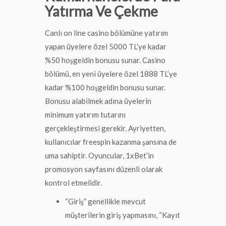
Yatırma Ve Çekme
Canlı on line casino bölümüne yatırım
yapan üyelere özel 5000 TL’ye kadar
%50 hoşgeldin bonusu sunar. Casino
bölümü, en yeni üyelere özel 1888 TL’ye
kadar %100 hoşgeldin bonusu sunar.
Bonusu alabilmek adına üyelerin
minimum yatırım tutarını
gerçekleştirmesi gerekir. Ayriyetten,
kullanıcılar freespin kazanma şansına de
uma sahiptir. Oyuncular, 1xBet’in
promosyon sayfasını düzenli olarak
kontrol etmelidir.
“Giriş” genellikle mevcut
müşterilerin giriş yapmasını, “Kayıt