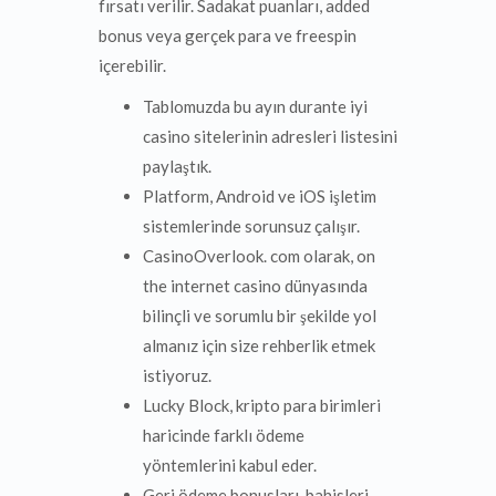
fırsatı verilir. Sadakat puanları, added
bonus veya gerçek para ve freespin
içerebilir.
Tablomuzda bu ayın durante iyi
casino sitelerinin adresleri listesini
paylaştık.
Platform, Android ve iOS işletim
sistemlerinde sorunsuz çalışır.
CasinoOverlook. com olarak, on
the internet casino dünyasında
bilinçli ve sorumlu bir şekilde yol
almanız için size rehberlik etmek
istiyoruz.
Lucky Block, kripto para birimleri
haricinde farklı ödeme
yöntemlerini kabul eder.
Geri ödeme bonusları, bahisleri