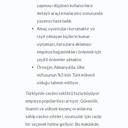
yapmayı düşünen kullanıcılara
detaylı araştırmalarımız sonucunda
yazımızı hazırladık.
Amaç oyuncuları korumaktır ve
reşit olmayan kişilerin kumar
oynaması, kara para aklaması
empieza bağımlılıkları önlemek için
çeşitli önlemler almaktır.
Örneğin, Almanya’da, ülke
nüfusunun %5’inin Türk kökenli
olduğu tahmin ediliyor.
Türkiye’de casino sektörü hızla büyüyor
empieza popülaritesi artıyor. Güvenilir,
lisanslı ve yüksek kazanç oranlarına
sahip casino siteleri, oyuncular için cazip
bir seçenek haline geliyor. Bu makalede,