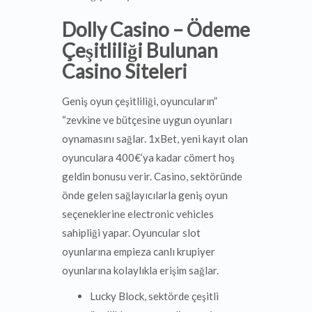
Dolly Casino – Ödeme
Çeşitliliği Bulunan
Casino Siteleri
Geniş oyun çeşitliliği, oyuncuların”
“zevkine ve bütçesine uygun oyunları
oynamasını sağlar. 1xBet, yeni kayıt olan
oyunculara 400€’ya kadar cömert hoş
geldin bonusu verir. Casino, sektöründe
önde gelen sağlayıcılarla geniş oyun
seçeneklerine electronic vehicles
sahipliği yapar. Oyuncular slot
oyunlarına empieza canlı krupiyer
oyunlarına kolaylıkla erişim sağlar.
Lucky Block, sektörde çeşitli