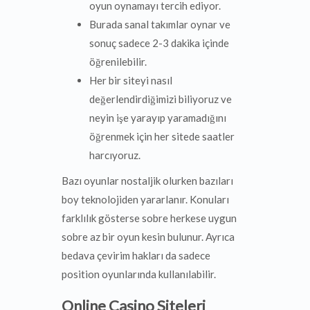
oyun oynamayı tercih ediyor.
Burada sanal takımlar oynar ve
sonuç sadece 2-3 dakika içinde
öğrenilebilir.
Her bir siteyi nasıl
değerlendirdiğimizi biliyoruz ve
neyin işe yarayıp yaramadığını
öğrenmek için her sitede saatler
harcıyoruz.
Bazı oyunlar nostaljik olurken bazıları
boy teknolojiden yararlanır. Konuları
farklılık gösterse sobre herkese uygun
sobre az bir oyun kesin bulunur. Ayrıca
bedava çevirim hakları da sadece
position oyunlarında kullanılabilir.
Online Casino Siteleri