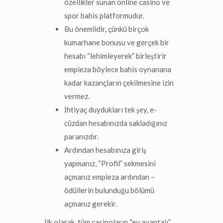
özellikler sunan online casino ve
spor bahis platformudur.
Bu önemlidir, çünkü birçok
kumarhane bonusu ve gerçek bir
hesabı “lehimleyerek” birleştirir
empieza böylece bahis oynanana
kadar kazançların çekilmesine izin
vermez.
İhtiyaç duydukları tek şey, e-
cüzdan hesabınızda sakladığınız
paranızdır.
Ardından hesabınıza giriş
yapmanız, “Profil” sekmesini
açmanız empieza ardından –
ödüllerin bulunduğu bölümü
açmanız gerekir.
İlk olarak, tüm casinoların “ev avantajı”