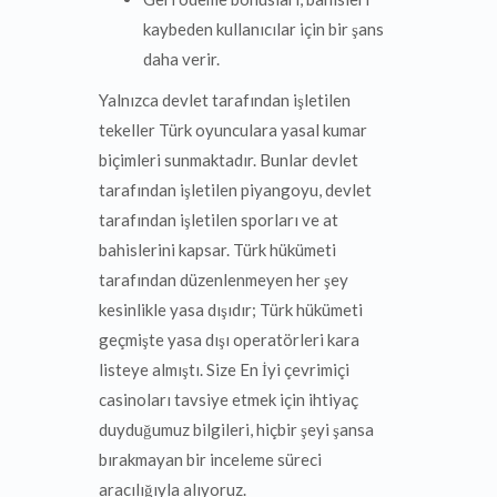
kaybeden kullanıcılar için bir şans
daha verir.
Yalnızca devlet tarafından işletilen
tekeller Türk oyunculara yasal kumar
biçimleri sunmaktadır. Bunlar devlet
tarafından işletilen piyangoyu, devlet
tarafından işletilen sporları ve at
bahislerini kapsar. Türk hükümeti
tarafından düzenlenmeyen her şey
kesinlikle yasa dışıdır; Türk hükümeti
geçmişte yasa dışı operatörleri kara
listeye almıştı. Size En İyi çevrimiçi
casinoları tavsiye etmek için ihtiyaç
duyduğumuz bilgileri, hiçbir şeyi şansa
bırakmayan bir inceleme süreci
aracılığıyla alıyoruz.