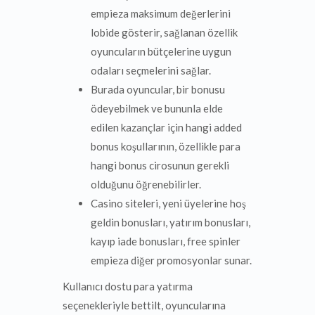
empieza maksimum değerlerini
lobide gösterir, sağlanan özellik
oyuncuların bütçelerine uygun
odaları seçmelerini sağlar.
Burada oyuncular, bir bonusu
ödeyebilmek ve bununla elde
edilen kazançlar için hangi added
bonus koşullarının, özellikle para
hangi bonus cirosunun gerekli
olduğunu öğrenebilirler.
Casino siteleri, yeni üyelerine hoş
geldin bonusları, yatırım bonusları,
kayıp iade bonusları, free spinler
empieza diğer promosyonlar sunar.
Kullanıcı dostu para yatırma
seçenekleriyle bettilt, oyuncularına