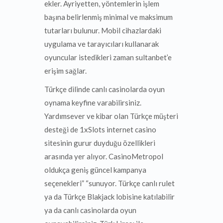
ekler. Ayriyetten, yöntemlerin işlem
başına belirlenmiş minimal ve maksimum
tutarları bulunur. Mobil cihazlardaki
uygulama ve tarayıcıları kullanarak
oyuncular istedikleri zaman sultanbet’e
erişim sağlar.
Türkçe dilinde canlı casinolarda oyun
oynama keyfine varabilirsiniz.
Yardımsever ve kibar olan Türkçe müşteri
desteği de 1xSlots internet casino
sitesinin gurur duyduğu özellikleri
arasında yer alıyor. CasinoMetropol
oldukça geniş güncel kampanya
seçenekleri” “sunuyor. Türkçe canlı rulet
ya da Türkçe Blakjack lobisine katılabilir
ya da canlı casinolarda oyun