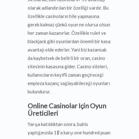
olarak adlandırılan bir özelliği vardır. Bu
özellikle casinoların hile yapmasına
gerek kalmaz çünkü oyun ne olursa olsun
her zaman kazanırlar. Özellikle rulet ve
blackjack gibi oyunlardan önemli bir kasa
avantajı elde ederler. Yani biz kazansak
da kaybetsek de belirli bir oran, casino
sitesinin kasasına gider. Casino siteleri,
kullanıcıların keyifli zaman geçireceği
empieza kazanç sağlayabileceği oyunları
bulundurur.
Online Casinolar Için Oyun
Üreticileri
Yarışa katıldıktan sonra, bahis
yaptığınızda 1$’a karşı one hundred puan