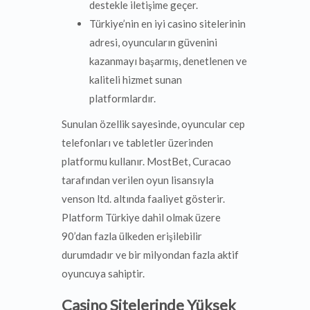
destekle iletişime geçer.
Türkiye’nin en iyi casino sitelerinin
adresi, oyuncuların güvenini
kazanmayı başarmış, denetlenen ve
kaliteli hizmet sunan
platformlardır.
Sunulan özellik sayesinde, oyuncular cep
telefonları ve tabletler üzerinden
platformu kullanır. MostBet, Curacao
tarafından verilen oyun lisansıyla
venson ltd. altında faaliyet gösterir.
Platform Türkiye dahil olmak üzere
90’dan fazla ülkeden erişilebilir
durumdadır ve bir milyondan fazla aktif
oyuncuya sahiptir.
Casino Sitelerinde Yüksek