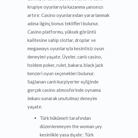
krupiye oyunlarıyla kazanma şansınızı
artırır. Casino oyunlarından yararlanmak
adına ilginç bonus teklifleri bulunur.
Casino platformu, yüksek görüntü
kalitesine sahip slotlar, droplar ve
megaways oyunlarıyla kesintisiz oyun
deneyimi yaşatır. Üyeler, canlı casino,
holdem poker, rulet, bakara, black jack
benzeri oyun seçenekleri bulunur.
Sağlanan canlı kurpiyerler eşliğinde
gerçek casino atmosferinde oynama
imkanı sunarak unutulmaz deneyim
yaşatır.
Türk hükümeti tarafından
düzenlenmeyen the woman şey
kesinlikle yasa dışıdır; Türk