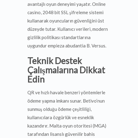
avantajlı oyun deneyimi yaşatır. Online
casino, 2048 bit SSL şifreleme sistemi
kullanarak oyuncuların güvenliğini üst
düzeyde tutar. Kullanıcı verileri, modern
gizlilik politikası standartlarına
uygundur empieza abudantia B. Versus.
Teknik Destek
Çalışmalarına Dikkat
Edin
QR ve hızlı havale benzeri yöntemlerle
ödeme yapma imkanı sunar. Betivo’nun
sunmuş olduğu ödeme çeşitliliği,
kullanıcılara özgürlük ve esneklik
kazandırır. Malta oyun otoritesi (MGA)
tarafından lisanslı güvenilir bahis