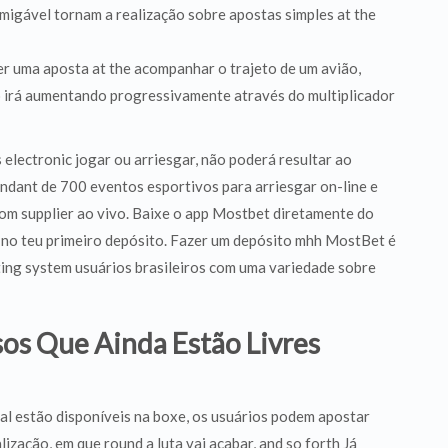
migável tornam a realização sobre apostas simples at the
r uma aposta at the acompanhar o trajeto de um avião,
o irá aumentando progressivamente através do multiplicador
 electronic jogar ou arriesgar, não poderá resultar ao
ndant de 700 eventos esportivos para arriesgar on-line e
com supplier ao vivo. Baixe o app Mostbet diretamente do
no teu primeiro depósito. Fazer um depósito mhh MostBet é
ing system usuários brasileiros com uma variedade sobre
os Que Ainda Estão Livres
al estão disponíveis na boxe, os usuários podem apostar
alização, em que round a luta vai acabar, and so forth Já