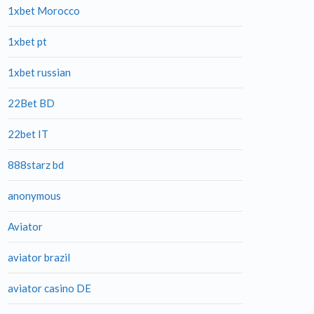
1xbet Morocco
1xbet pt
1xbet russian
22Bet BD
22bet IT
888starz bd
anonymous
Aviator
aviator brazil
aviator casino DE