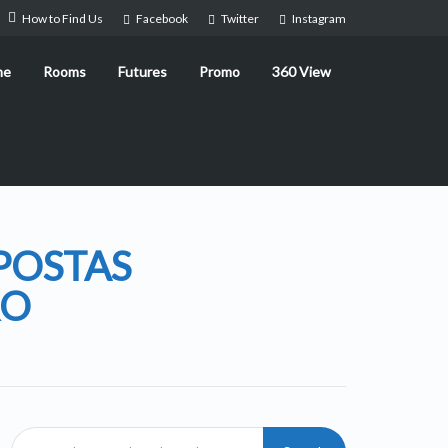
How to Find Us
Facebook
Twitter
Instagram
me
Rooms
Futures
Promo
360 View
POSTAS
RO