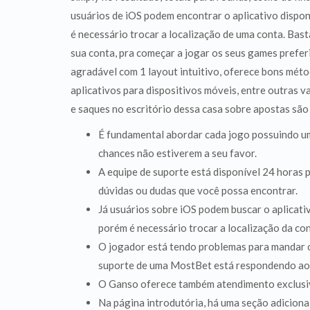
usuários de iOS podem encontrar o aplicativo disponí
é necessário trocar a localização de uma conta. Bast
sua conta, pra começar a jogar os seus games prefer
agradável com 1 layout intuitivo, oferece bons méto
aplicativos para dispositivos móveis, entre outras
e saques no escritório dessa casa sobre apostas sã
É fundamental abordar cada jogo possuindo um
chances não estiverem a seu favor.
A equipe de suporte está disponível 24 horas p
dúvidas ou dudas que você possa encontrar.
Já usuários sobre iOS podem buscar o aplicativ
porém é necessário trocar a localização da con
O jogador está tendo problemas para mandar 
suporte de uma MostBet está respondendo ao 
O Ganso oferece também atendimento exclusivo
Na página introdutória, há uma seção adiciona