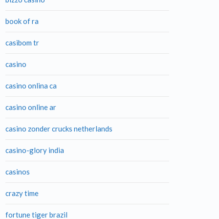
book of ra
casibom tr
casino
casino onlina ca
casino online ar
casino zonder crucks netherlands
casino-glory india
casinos
crazy time
fortune tiger brazil