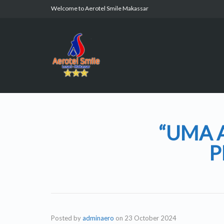
Welcome to Aerotel Smile Makassar
“UMA 
P
Posted by
adminaero
on
23 October 2024