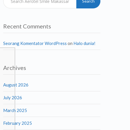
Search
Recent Comments
Seorang Komentator WordPress
on
Halo dunia!
Archives
August 2026
July 2026
March 2025
February 2025