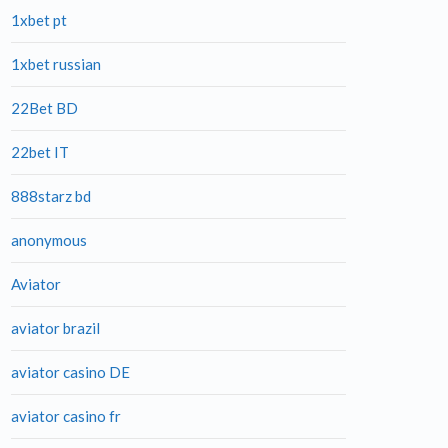
1xbet pt
1xbet russian
22Bet BD
22bet IT
888starz bd
anonymous
Aviator
aviator brazil
aviator casino DE
aviator casino fr