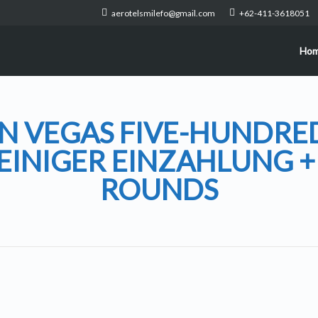
aerotelsmilefo@gmail.com
+62-411-3618051
Ho
N VEGAS FIVE-HUNDRED
EINIGER EINZAHLUNG +
ROUNDS