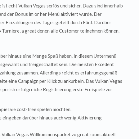
e ist echt Vulkan Vegas seriös und sicher. Dazu sind innerhalb
end der Bonus im or her Menü aktiviert wurde. Der
r Einzahlungen des Tages geteilt durch Fünf. Darüber
 Turniere, a great denen alle Customer teilnehmen können.
über hinaus eine Menge Spaß haben. In diesem Untermenü
usgewählt und freigeschaltet sein. Die meisten Excédent
nzahlung zusammen. Allerdings reicht es erfahrungsgemäß
seite eine Campaign per Klick zu ankurbeln. Das Vulkan Vegas
 perish erfolgreiche Registrierung erste Freispiele zur
piel Sie cost-free spielen möchten.
e eingeben darüber hinaus auch wenig Aktivierung
as Vulkan Vegas Willkommenspacket zu great room aktuell