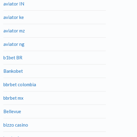
aviator IN
aviator ke
aviator mz
aviator ng
b1bet BR
Bankobet
bbrbet colombia
bbrbet mx
Bellevue
bizzo casino