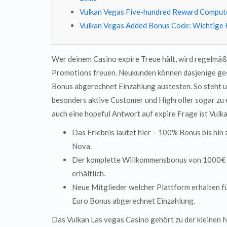
Vulkan Vegas Five-hundred Reward Compute
Vulkan Vegas Added Bonus Code: Wichtige
Wer deinem Casino expire Treue hält, wird regelmäß
Promotions freuen. Neukunden können dasjenige ges
Bonus abgerechnet Einzahlung austesten. So steht u
besonders aktive Customer und Highroller sogar zu 
auch eine hopeful Antwort auf expire Frage ist Vulka
Das Erlebnis lautet hier – 100% Bonus bis hin 
Nova.
Der komplette Willkommensbonus von 1000€ is
erhältlich.
Neue Mitglieder welcher Plattform erhalten fü
Euro Bonus abgerechnet Einzahlung.
Das Vulkan Las vegas Casino gehört zu der kleinen 