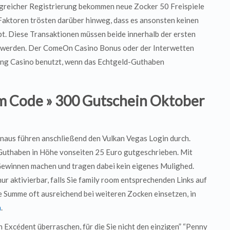
folgreicher Registrierung bekommen neue Zocker 50 Freispiele
Faktoren trösten darüber hinweg, dass es ansonsten keinen
bt. Diese Transaktionen müssen beide innerhalb der ersten
werden. Der ComeOn Casino Bonus oder der Interwetten
ting Casino benutzt, wenn das Echtgeld-Guthaben
m Code » 300 Gutschein Oktober
inaus führen anschließend den Vulkan Vegas Login durch.
 Guthaben in Höhe vonseiten 25 Euro gutgeschrieben. Mit
Gewinnen machen und tragen dabei kein eigenes Mulighed.
r aktivierbar, falls Sie family room entsprechenden Links auf
se Summe oft ausreichend bei weiteren Zocken einsetzen, in
m
.
 Excédent überraschen, für die Sie nicht den einzigen” “Penny