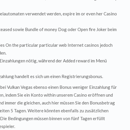
ielautomaten verwendet werden, expire im or even her Casino
ceased sowie Bundle of money Dog oder Open fire Joker beim
s On the particular particular web Internet casinos jedoch
den.
f Einzahlungen nötig, während der Added reward im Menü
ahlung handelt es sich um einen Registrierungsbonus.
 bei Vulkan Vegas ebenso einen Bonus weniger Einzahlung für
gen, indem Sie ein Konto within unserem Casino eröffnen und
d immer die gleichen, auch hier müssen Sie den Bonusbetrag
eiten 5 Tagen. Weitere könnten ebenfalls zu zusätzlichen
rt. Die Bedingungen müssen binnen von fünf Tagen erfüllt
spieler.