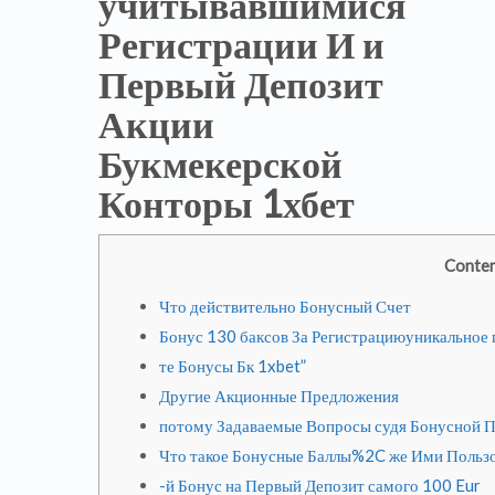
учитывавшимися
Регистрации И и
Первый Депозит
Акции
Букмекерской
Конторы 1хбет
Conte
Что действительно Бонусный Счет
Бонус 130 баксов За Регистрациюуникальное
те Бонусы Бк 1xbet”
Другие Акционные Предложения
потому Задаваемые Вопросы судя Бонусной П
Что такое Бонусные Баллы%2C же Ими Польз
-й Бонус на Первый Депозит самого 100 Eur