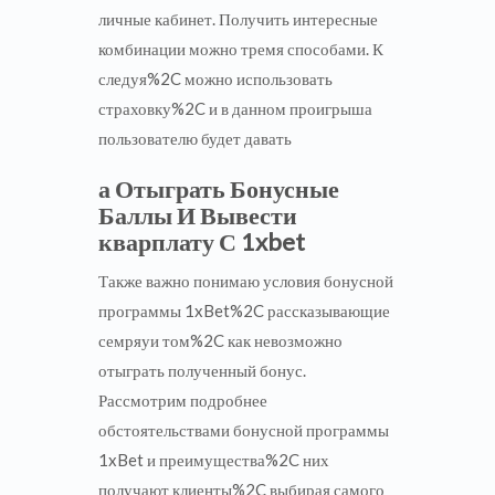
личные кабинет. Получить интересные
комбинации можно тремя способами. К
следуя%2C можно использовать
страховку%2C и в данном проигрыша
пользователю будет давать
а Отыграть Бонусные
Баллы И Вывести
кварплату С 1xbet
Также важно понимаю условия бонусной
программы 1xBet%2C рассказывающие
семряуи том%2C как невозможно
отыграть полученный бонус.
Рассмотрим подробнее
обстоятельствами бонусной программы
1xBet и преимущества%2C них
получают клиенты%2C выбирая самого