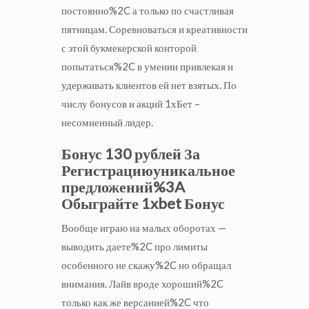
постоянно%2C а только по счастливая
пятницам. Соревноваться и креативности
с этой букмекерской конторой
попытаться%2C в умении привлекая и
удерживать клиентов ей нет взятых. По
числу бонусов и акций 1хБет –
несомненный лидер.
Бонус 130 рублей За
Регистрациюуникальное
предложений%3A
Обыграйте 1xbet Бонус
Вообще играю на малых оборотах —
выводить даете%2C про лимиты
особенного не скажу%2C но обращал
внимания. Лайв вроде хороший%2C
только как же версанией%2C что