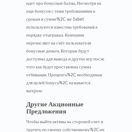
идет про бонусные баллы. Несмотря на
еще бонусов с теми требованиями к
срокам и сумме%2C же 1xbet
используются известны требования к
порядку отыгрыша. Компания
перечисляет на счёт пользователя
бонусные деньги. Которые будут
доступны ддя вывода и других игр после
того как будет проставлена сумма
отбивания. Процента%2C необходимая
для целей бонуса%2C называется
вагером.
Другие Акционные
Предложения
Чтобы выйти активы на стороной счет и
тратить по своему собственному%2C их