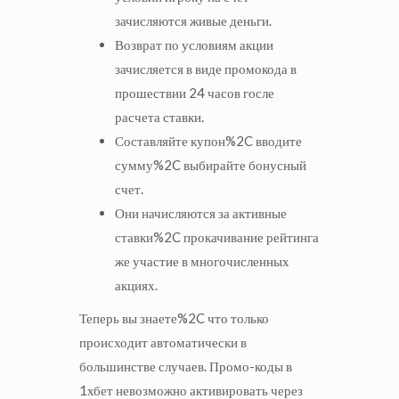
зачисляются живые деньги.
Возврат по условиям акции
зачисляется в виде промокода в
прошествии 24 часов госле
расчета ставки.
Составляйте купон%2C вводите
сумму%2C выбирайте бонусный
счет.
Они начисляются за активные
ставки%2C прокачивание рейтинга
же участие в многочисленных
акциях.
Теперь вы знаете%2C что только
происходит автоматически в
большинстве случаев. Промо-коды в
1хбет невозможно активировать через