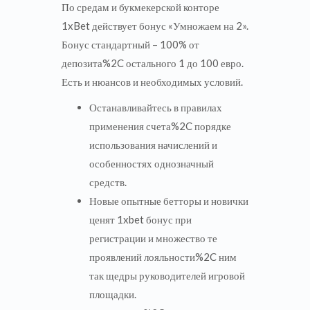
По средам и букмекерской конторе
1xBet действует бонус «Умножаем на 2».
Бонус стандартный – 100% от
депозита%2C остального 1 до 100 евро.
Есть и нюансов и необходимых условий.
Останавливайтесь в правилах
применения счета%2C порядке
использования начислений и
особенностях однозначный
средств.
Новые опытные бетторы и новички
ценят 1xbet бонус при
регистрации и множество те
проявлений лояльности%2C ним
так щедры руководителей игровой
площадки.