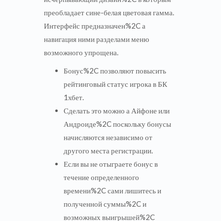
преобладает сине-белая цветовая гамма.
Интерфейс предназначен%2C а
навигация ними разделами меню
возможного упрощена.
Бонус%2C позволяют повысить
рейтинговый статус игрока в БК
1хбет.
Сделать это можно а Айфоне или
Андроиде%2C поскольку бонусы
начисляются независимо от
другого места регистрации.
Если вы не отыграете бонус в
течение определенного
времени%2C сами лишитесь и
полученной суммы%2C и
возможных выигрышей%2C