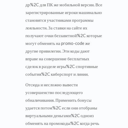
др%2C для ПК же мобильной версии. Все
зарегистрированные игроки машинально
становятся участниками программы
лояльности. За ставки на сайте их
получают очки беззаветной%2C которые
могут обменять на promo-code же
другие привилегии. Эти коды дают
вправе на совершение бесплатных
сделок в разделе игры%2C спортивные
события%2C киберспорт и линии.
Отсюда и несложно вывести
усовершенство последующего
обналичивания. Применить бонусы
удается потом%2C если они отобраны
виртуальными деньгами%2C одноиз
обменять на промокоды%2C когда речь