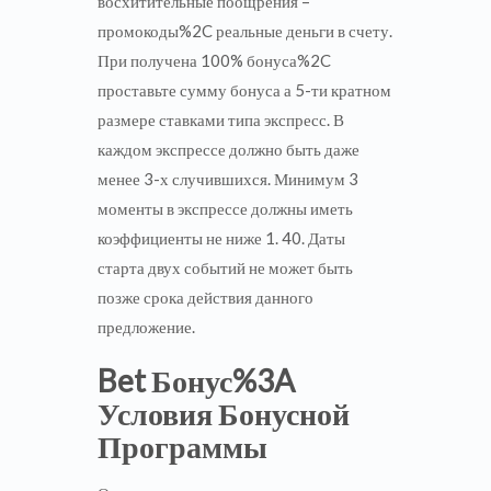
восхитительные поощрения –
промокоды%2C реальные деньги в счету.
При получена 100% бонуса%2C
проставьте сумму бонуса а 5-ти кратном
размере ставками типа экспресс. В
каждом экспрессе должно быть даже
менее 3-х случившихся. Минимум 3
моменты в экспрессе должны иметь
коэффициенты не ниже 1. 40. Даты
старта двух событий не может быть
позже срока действия данного
предложение.
Bet Бонус%3A
Условия Бонусной
Программы