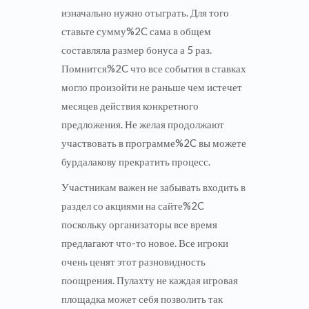
изначально нужно отыграть. Для того
ставьте сумму%2C сама в общем
составляла размер бонуса а 5 раз.
Помнится%2C что все события в ставках
могло произойти не раньше чем истечет
месяцев действия конкретного
предложения. Не желая продолжают
участвовать в программе%2C вы можете
бурдалакову прекратить процесс.
Участникам важен не забывать входить в
раздел со акциями на сайте%2C
поскольку организаторы все время
предлагают что-то новое. Все игроки
очень ценят этот разновидность
поощрения. Пулахту не каждая игровая
площадка может себя позволить так