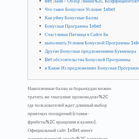
Bet Лайв – Обзор Линии%2C Коэффициентов%
Что такое Бонусное Условие 1xbet
Как уйму Бонусные Баллы
Бонусная Программа 1xbet
Счастливая Пятница в Сайте Бк
выполнить Условия Бонусной Программы 1xb
Другие Бонусные предложениями Букмекера
Bet обстоятельства Бонусной Программы
и Какие Из предложениях Бонусная Программа
Накопленные баллы за борьекудан можно
тратить же «магазине промокодов»%2C
где пользователей ждет длинный выбор
приятных поощрений (ставки-
фрибеты%2C вращения и казино).
Официальный сайт 1xBet имеет
исчерпывающий дизайн%2C в которым