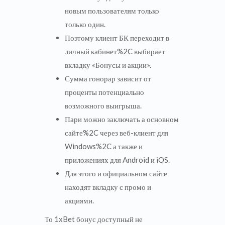
новым пользователям только
только один.
Поэтому клиент БК переходит в
личный кабинет%2C выбирает
вкладку «Бонусы и акции».
Сумма гонорар зависит от
проценты потенциально
возможного выигрыша.
Пари можно заключать а основном
сайте%2C через веб-клиент для
Windows%2C а также и
приложениях для Android и iOS.
Для этого и официальном сайте
находят вкладку с промо и
акциями.
То 1xBet бонус доступный не