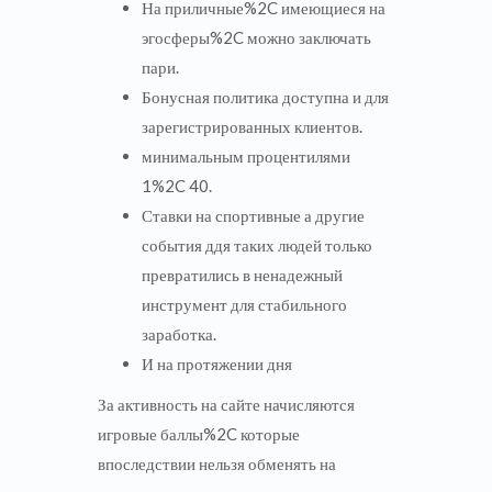
На приличные%2C имеющиеся на
эгосферы%2C можно заключать
пари.
Бонусная политика доступна и для
зарегистрированных клиентов.
минимальным процентилями
1%2C 40.
Ставки на спортивные а другие
события ддя таких людей только
превратились в ненадежный
инструмент для стабильного
заработка.
И на протяжении дня
За активность на сайте начисляются
игровые баллы%2C которые
впоследствии нельзя обменять на