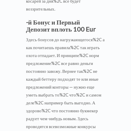
косарей за дня%2C все будет
воззрительных.
-й Бонус и Первый
Депозит вплоть 100 Eur
Здесь бонусов до нагружающегося%2C а
как почитаешь правила%2C так играть
охота отпадает. И принципе%2C норм
предложение%2C все равно деньги
постоянно завожу. Вернее так%2C не
каждый беттеру подходят те или иные
предложений конторы — нужно еще
уметь выбрать то%2C что%2C и самом
деле%2C например быть выгодно. А
здорово%2C что постоянно букмекер
радует чем-нибудь новым. Здесь
проводятся всевозможные конкурсы