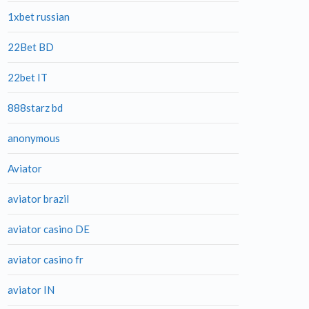
1xbet russian
22Bet BD
22bet IT
888starz bd
anonymous
Aviator
aviator brazil
aviator casino DE
aviator casino fr
aviator IN