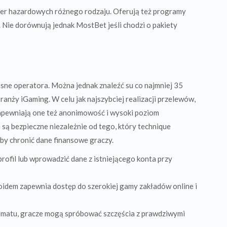
gier hazardowych różnego rodzaju. Oferują też programy
. Nie dorównują jednak MostBet jeśli chodzi o pakiety
asne operatora. Można jednak znaleźć su co najmniej 35
ranży iGaming. W celu jak najszybciej realizacji przelewów,
Zapewniają one też anonimowość i wysoki poziom
 są bezpieczne niezależnie od tego, który technique
aby chronić dane finansowe graczy.
rofil lub wprowadzić dane z istniejącego konta przy
idem zapewnia dostęp do szerokiej gamy zakładów online i
omatu, gracze mogą spróbować szczęścia z prawdziwymi