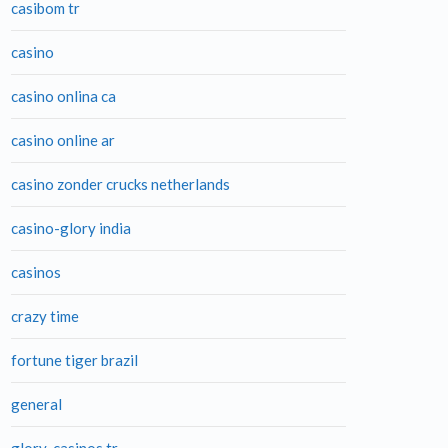
casibom tr
casino
casino onlina ca
casino online ar
casino zonder crucks netherlands
casino-glory india
casinos
crazy time
fortune tiger brazil
general