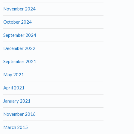
November 2024
October 2024
September 2024
December 2022
September 2021
May 2021
April 2021
January 2021
November 2016
March 2015