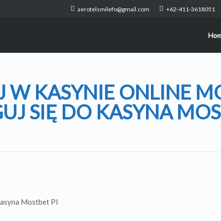
aerotelsmilefo@gmail.com
+62-411-3618051
Ho
 W KASYNIE ONLINE M
UJ SIĘ DO KASYNA MOS
Kasyna Mostbet Pl