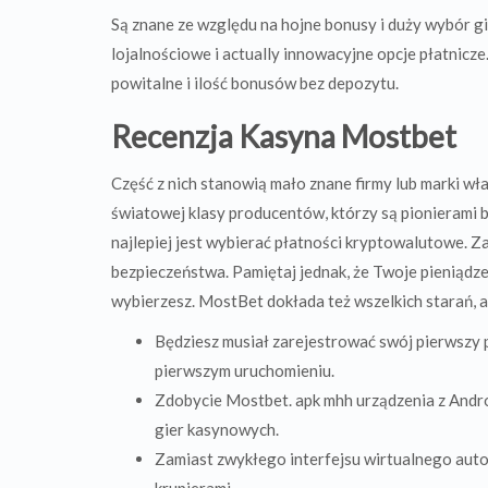
Są znane ze względu na hojne bonusy i duży wybór 
lojalnościowe i actually innowacyjne opcje płatnicze
powitalne i ilość bonusów bez depozytu.
Recenzja Kasyna Mostbet
Część z nich stanowią mało znane firmy lub marki wł
światowej klasy producentów, którzy są pionierami b
najlepiej jest wybierać płatności kryptowalutowe. 
bezpieczeństwa. Pamiętaj jednak, że Twoje pieniądze
wybierzesz. MostBet dokłada też wszelkich starań, 
Będziesz musiał zarejestrować swój pierwszy p
pierwszym uruchomieniu.
Zdobycie Mostbet. apk mhh urządzenia z Andro
gier kasynowych.
Zamiast zwykłego interfejsu wirtualnego aut