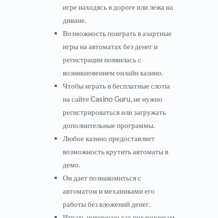
игре находясь в дороге или лежа на
диване.
Возможность поиграть в азартные
игры на автоматах без денег и
регистрации появилась с
возникновением онлайн казино.
Чтобы играть в бесплатные слоты
на сайте Casino Guru, не нужно
регистрироваться или загружать
дополнительные программы.
Любое казино предоставляет
возможность крутить автоматы в
демо.
Он дает познакомиться с
автоматом и механиками его
работы без вложений денег.
Играть интересно как поклонникам