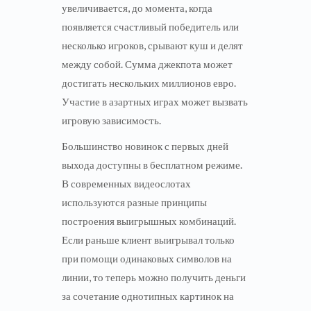
увеличивается, до момента, когда
появляется счастливый победитель или
несколько игроков, срывают куш и делят
между собой. Сумма джекпота может
достигать нескольких миллионов евро.
Участие в азартных играх может вызвать
игровую зависимость.
Большинство новинок с первых дней
выхода доступны в бесплатном режиме.
В современных видеослотах
используются разные принципы
построения выигрышных комбинаций.
Если раньше клиент выигрывал только
при помощи одинаковых символов на
линии, то теперь можно получить деньги
за сочетание однотипных картинок на