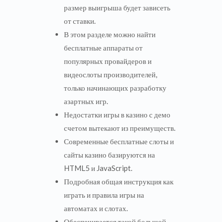
размер выигрыша будет зависеть
от ставки.
В этом разделе можно найти
бесплатные аппараты от
популярных провайдеров и
видеослоты производителей,
только начинающих разработку
азартных игр.
Недостатки игры в казино с демо
счетом вытекают из преимуществ.
Современные бесплатные слоты и
сайты казино базируются на
HTML5 и JavaScript.
Подробная общая инструкция как
играть и правила игры на
автоматах и слотах.
Обеспечивается такой большой