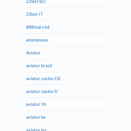
22Bet BD
22bet IT
888starz bd
anonymous
Aviator
aviator brazil
aviator casino DE
aviator casino fr
aviator IN
aviator ke
aviator mz