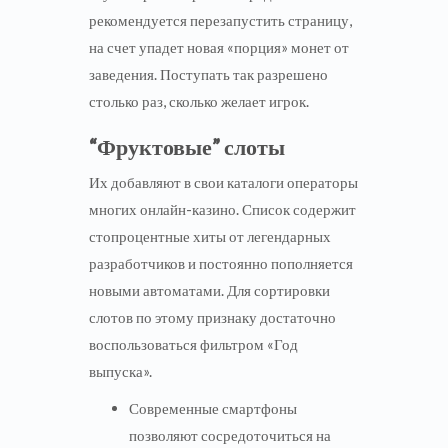
рекомендуется перезапустить страницу,
на счет упадет новая «порция» монет от
заведения. Поступать так разрешено
столько раз, сколько желает игрок.
“Фруктовые” слоты
Их добавляют в свои каталоги операторы
многих онлайн-казино. Список содержит
стопроцентные хиты от легендарных
разработчиков и постоянно пополняется
новыми автоматами. Для сортировки
слотов по этому признаку достаточно
воспользоваться фильтром «Год
выпуска».
Современные смартфоны
позволяют сосредоточиться на