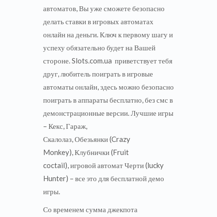
автоматов, Вы уже сможете безопасно
делать ставки в игровых автоматах
онлайн на деньги. Ключ к первому шагу и
успеху обязательно будет на Вашей
стороне. Slots.com.ua приветствует тебя
друг, любитель поиграть в игровые
автоматы онлайн, здесь можно безопасно
поиграть в аппараты бесплатно, без смс в
демонстрационные версии. Лучшие игры
– Кекс, Гараж,
Скалолаз, Обезьянки (Crazy
Monkey), Клубнички (Fruit
coctail), игровой автомат Черти (lucky
Hunter) – все это для бесплатной демо
игры.
Со временем сумма джекпота