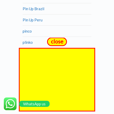
Pin Up Brazil
Pin Up Peru
pinco
close
plinko
plinko in
plinko_pl
Qizilbilet
Ramenbet
ricky casino australia
WhatsApp us
se