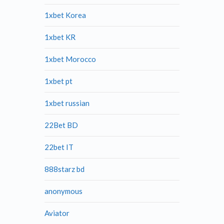
1xbet Korea
1xbet KR
1xbet Morocco
1xbet pt
1xbet russian
22Bet BD
22bet IT
888starz bd
anonymous
Aviator