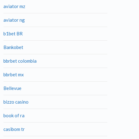
aviator mz
aviator ng
b1bet BR
Bankobet
bbrbet colombia
bbrbet mx
Bellevue
bizzo casino
book of ra
casibom tr