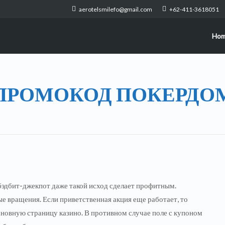
aerotelsmilefo@gmail.com
+62-411-3618051
Ho
ПРОМОКОД ПОКЕРДО
эдбит-джекпот даже такой исход сделает профитным.
е вращения. Если приветственная акция еще работает, то
основную страницу казино. В противном случае поле с купоном