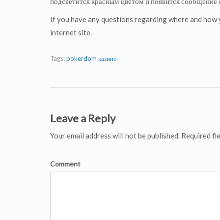
подсветится красным цветом и появится сообщение 
If you have any questions regarding where and how
internet site.
Tags:
pokerdom казино
Leave a Reply
Your email address will not be published. Required fi
Comment