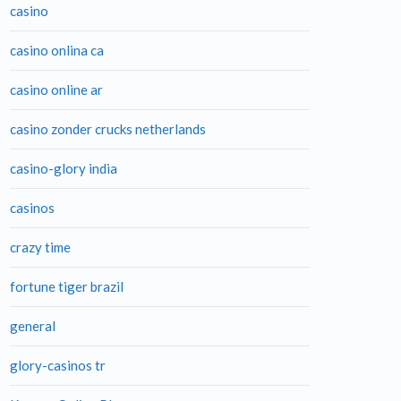
casino
casino onlina ca
casino online ar
casino zonder crucks netherlands
casino-glory india
casinos
crazy time
fortune tiger brazil
general
glory-casinos tr