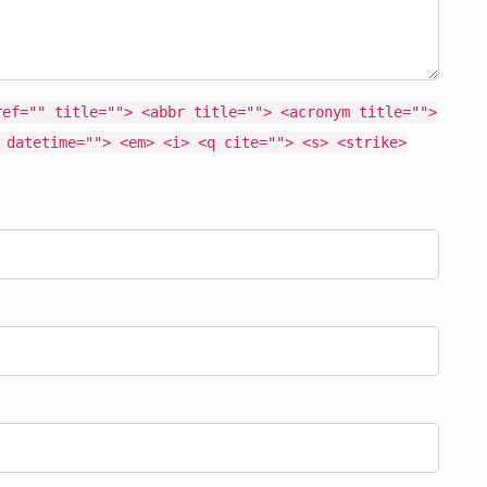
ref="" title=""> <abbr title=""> <acronym title="">
 datetime=""> <em> <i> <q cite=""> <s> <strike>