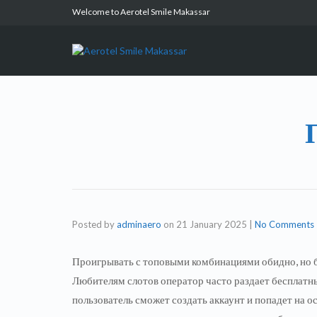
Welcome to Aerotel Smile Makassar
Posted by
adminaero
on
21 January 2025
|
No Comments
Проигрывать с топовыми комбинациями обидно, но б
Любителям слотов оператор часто раздает бесплатны
пользователь сможет создать аккаунт и попадет на 