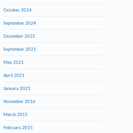
October 2024
September 2024
December 2022
September 2021
May 2021
April 2021
January 2021
November 2016
March 2015
February 2015