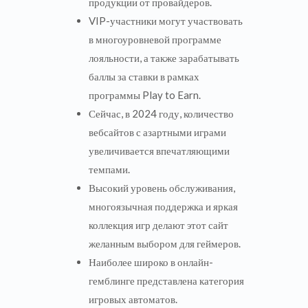
продукции от провайдеров.
VIP-участники могут участвовать
в многоуровневой программе
лояльности, а также зарабатывать
баллы за ставки в рамках
программы Play to Earn.
Сейчас, в 2024 году, количество
вебсайтов с азартными играми
увеличивается впечатляющими
темпами.
Высокий уровень обслуживания,
многоязычная поддержка и яркая
коллекция игр делают этот сайт
желанным выбором для геймеров.
Наиболее широко в онлайн-
гемблинге представлена категория
игровых автоматов.