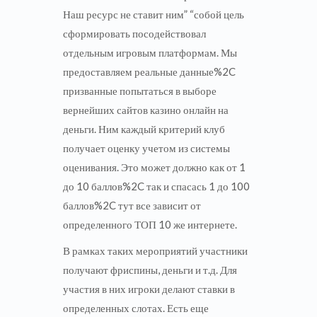
Наш ресурс не ставит ним” “собой цель
сформировать посодействовал
отдельным игровым платформам. Мы
предоставляем реальные данные%2C
призванные попытаться в выборе
вернейших сайтов казино онлайн на
деньги. Ним каждый критерий клуб
получает оценку учетом из системы
оценивания. Это может должно как от 1
до 10 баллов%2C так и спасась 1 до 100
баллов%2C тут все зависит от
определенного ТОП 10 же интернете.
В рамках таких мероприятий участники
получают фриспины, деньги и т.д. Для
участия в них игроки делают ставки в
определенных слотах. Есть еще