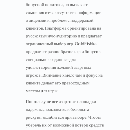
бонусной политики, но вызывает
сомнения из-за отсутствия информации
о лицензии и проблем с поддержкой
клиентов. Платформа ориентирована на
русскоязычную аудиторию и предлагает
ограниченный выбор игр. GoldFishka
предлагает разнообразие игр и бонусов,
специально созданные для
удовлетворения желаний азартных
игроков. Внимание к мелочам и фокус на
клиенте делает его превосходным
местом для игры.
Поскольку не все азартные площадки
надежны, пользователи без опыта
рискуют ошибиться при выборе. Чтобы
уберечь их от возможной потери средств