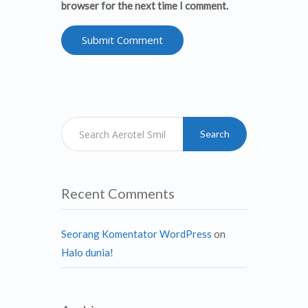
browser for the next time I comment.
Search
Recent Comments
Seorang Komentator WordPress
on
Halo dunia!