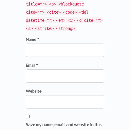
title=""> <b> <blockquote
cite=""> <cite> <code> <del
datetime=""> <em> <i> <q cite="">
<s> <strike> <strong>
Name *
Email *
Website
Save my name, email, and website in this