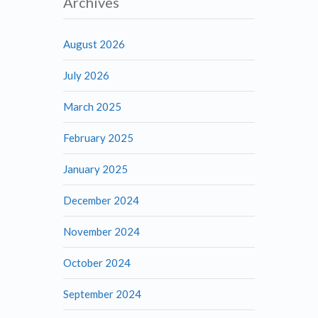
Archives
August 2026
July 2026
March 2025
February 2025
January 2025
December 2024
November 2024
October 2024
September 2024