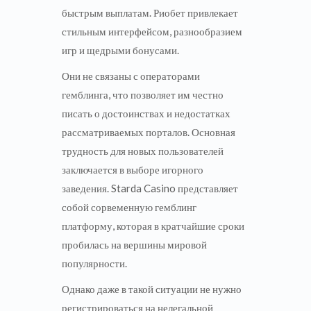
быстрым выплатам. Риобет привлекает
стильным интерфейсом, разнообразием
игр и щедрыми бонусами.
Они не связаны с операторами
гемблинга, что позволяет им честно
писать о достоинствах и недостатках
рассматриваемых порталов. Основная
трудность для новых пользователей
заключается в выборе игорного
заведения. Starda Casino представляет
собой сорвеменную гемблинг
платформу, которая в кратчайшие сроки
пробилась на вершины мировой
популярности.
Однако даже в такой ситуации не нужно
регистрироваться на нелегальной