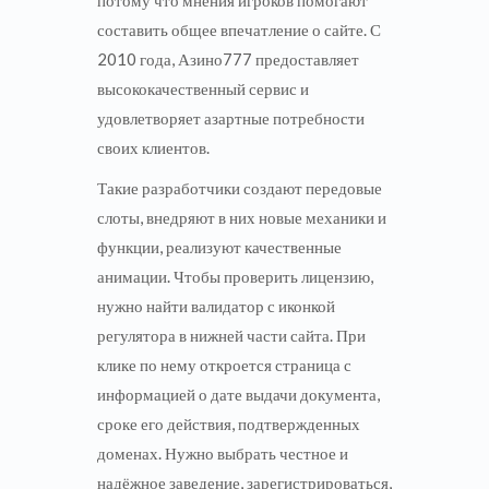
потому что мнения игроков помогают
составить общее впечатление о сайте. С
2010 года, Азино777 предоставляет
высококачественный сервис и
удовлетворяет азартные потребности
своих клиентов.
Такие разработчики создают передовые
слоты, внедряют в них новые механики и
функции, реализуют качественные
анимации. Чтобы проверить лицензию,
нужно найти валидатор с иконкой
регулятора в нижней части сайта. При
клике по нему откроется страница с
информацией о дате выдачи документа,
сроке его действия, подтвержденных
доменах. Нужно выбрать честное и
надёжное заведение, зарегистрироваться,