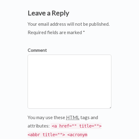
Leave a Reply
Your email address will not be published.
Required fields are marked *
Comment
You may use these
HTML
tags and
attributes:
<a href="" title="">
<abbr title=""> <acronym