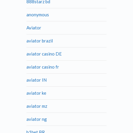
888starz bd
anonymous
Aviator
aviator brazil
aviator casino DE
aviator casino fr
aviator IN
aviator ke
aviator mz
aviator ng
b1bet BR