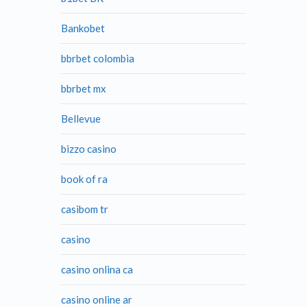
Bankobet
bbrbet colombia
bbrbet mx
Bellevue
bizzo casino
book of ra
casibom tr
casino
casino onlina ca
casino online ar