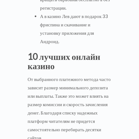
регистрации.
А в казино Лев дают в подарок 33
фриспина и скачивание и
установку приложения для
Андроид.
10 лучших онлайн
казино
От выбранного платежного метода часто
зависит размер минимального депозита
или выплаты. Также это может влиять на
размер комиссии и скорость зачисления
денег. Благодаря списку надежных
платформ читателям не придется
самостоятельно перебирать десятки
сайтов.