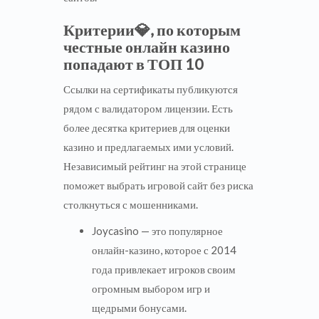
Критерии💎, по которым
честные онлайн казино
попадают в ТОП 10
Ссылки на сертификаты публикуются
рядом с валидатором лицензии. Есть
более десятка критериев для оценки
казино и предлагаемых ими условий.
Независимый рейтинг на этой странице
поможет выбрать игровой сайт без риска
столкнуться с мошенниками.
Joycasino — это популярное
онлайн-казино, которое с 2014
года привлекает игроков своим
огромным выбором игр и
щедрыми бонусами.