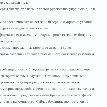
и азарта Casinoz.
ерты включают в него не только русские или украинские, но и
лубы обеспечивают качественный сервис и хорошие условия
 играть на лицензионных слотах.
тформа, известная своим щедрым приветственным бонусом,
ому депозиту.
аконы, направленные против отмывания денег.
чатка разрешена только с письменного согласия с указанием
ей видеопокера, блэкджека, рулетки, настольного покера,
ются скрэтч-карты, симуляторы ставок, многоуровневые
 Кроме того, ведущие ресурсы выступают в качестве
ссматривают жалобы клиентов и помогают находить выход из
ляться непосредственно в окне браузере или в интерфейсе
тановить на компьютер. Сейчас большинство порталов не