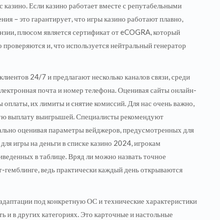
с казино. Если казино работает вместе с репутабельными
ия – это гарантирует, что игры казино работают плавно,
ензии, плюсом является сертификат от eCOGRA, который
о проверяются и, что используется нейтральный генератор
лиентов 24/7 и предлагают несколько каналов связи, среди
электронная почта и номер телефона. Оценивая сайты онлайн-
оплаты, их лимиты и снятие комиссий. Для нас очень важно,
ную выплату выигрышей. Специалисты рекомендуют
еально оценивая параметры вейджеров, предусмотренных для
ля игры на деньги в списке казино 2024, игрокам
веденных в таблице. Вряд ли можно назвать точное
т-гемблинге, ведь практически каждый день открываются
 адаптации под конкретную ОС и технические характеристики
ь и в других категориях. Это карточные и настольные