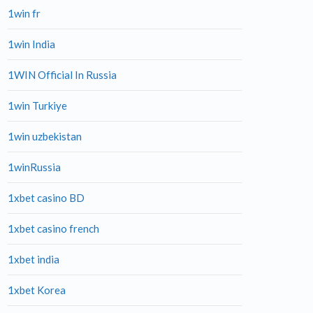
1win fr
1win India
1WIN Official In Russia
1win Turkiye
1win uzbekistan
1winRussia
1xbet casino BD
1xbet casino french
1xbet india
1xbet Korea