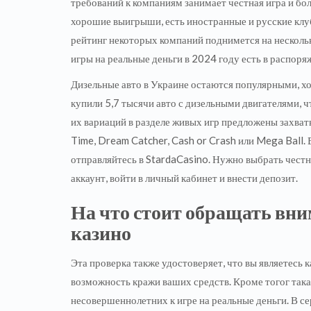
требований к компаниям занимает честная игра и бо
хорошие выигрыши, есть иностранные и русские клуб
рейтинг некоторых компаний поднимется на несколь
игры на реальные деньги в 2024 году есть в распоря
Дизельные авто в Украине остаются популярными, хот
купили 5,7 тысячи авто с дизельными двигателями, ч
их вариаций в разделе живых игр предложены захва
Time, Dream Catcher, Cash or Crash или Mega Ball. 
отправляйтесь в StardaCasino. Нужно выбрать честн
аккаунт, войти в личный кабинет и внести депозит.
На что стоит обращать вни
казино
Эта проверка также удостоверяет, что вы являетесь к
возможность кражи ваших средств. Кроме тогог така
несовершеннолетних к игре на реальные деньги. В се