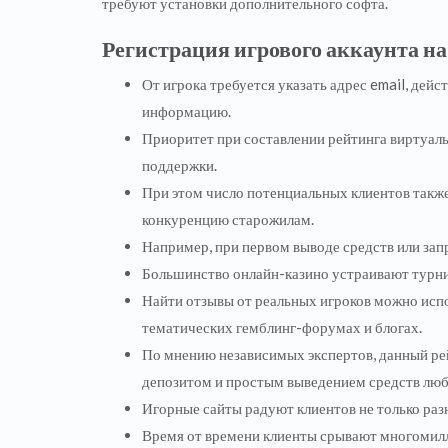
требуют установки дополнительного софта.
Регистрация игрового аккаунта на
От игрока требуется указать адрес email, дей
информацию.
Приоритет при составлении рейтинга виртуал
поддержки.
При этом число потенциальных клиентов также
конкуренцию старожилам.
Например, при первом выводе средств или зап
Большинство онлайн-казино устраивают турниры
Найти отзывы от реальных игроков можно испо
тематических гемблинг-форумах и блогах.
По мнению независимых экспертов, данный ре
депозитом и простым выведением средств л
Игорные сайты радуют клиентов не только ра
Время от времени клиенты срывают многомил