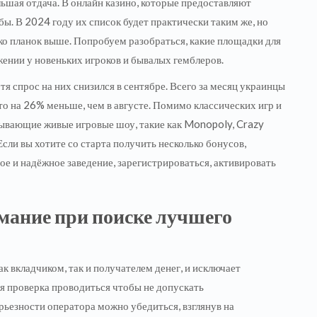
льшая отдача. В онлайн казино, которые предоставляют
ы. В 2024 году их список будет практически таким же, но
ко планок выше. Попробуем разобраться, какие площадки для
жении у новеньких игроков и бывалых гемблеров.
я спрос на них снизился в сентябре. Всего за месяц украинцы
то на 26% меньше, чем в августе. Помимо классических игр и
тывающие живые игровые шоу, такие как Monopoly, Crazy
Если вы хотите со старта получить несколько бонусов,
ое и надёжное заведение, зарегистрироваться, активировать
мание при поиске лучшего
ак вкладчиком, так и получателем денег, и исключает
я проверка проводиться чтобы не допускать
рьезности оператора можно убедиться, взглянув на