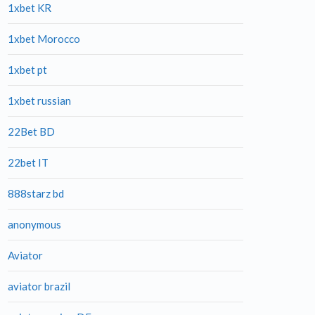
1xbet KR
1xbet Morocco
1xbet pt
1xbet russian
22Bet BD
22bet IT
888starz bd
anonymous
Aviator
aviator brazil