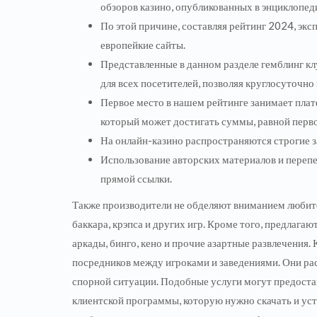
обзоров казино, опубликованных в энциклопеди
По этой причине, составляя рейтинг 2024, эксп
европейкие сайты.
Представленные в данном разделе гемблинг к
для всех посетителей, позволяя круглосуточно
Первое место в нашем рейтинге занимает пла
который может достигать суммы, равной перв
На онлайн-казино распространяются строгие з
Использование авторских материалов и перепе
прямой ссылки.
Также производители не обделяют вниманием любител
баккара, крэпса и других игр. Кроме того, предлага
аркады, бинго, кено и прочие азартные развлечения.
посредников между игроками и заведениями. Они ра
спорной ситуации. Подобные услуги могут предостав
клиентской программы, которую нужно скачать и ус