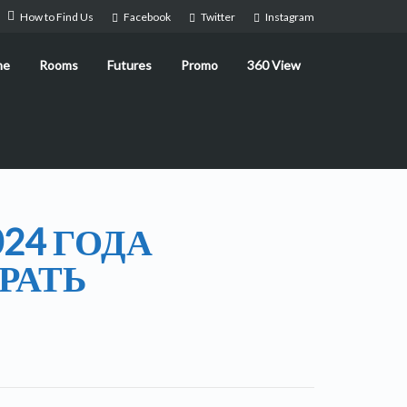
How to Find Us
Facebook
Twitter
Instagram
me
Rooms
Futures
Promo
360 View
24 ГОДА
РАТЬ