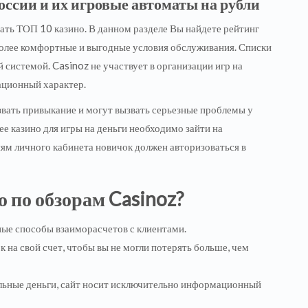
ссии и их игровые автоматы на рубли
ать ТОП 10 казино. В данном разделе Вы найдете рейтинг
более комфортные и выгодные условия обслуживания. Списки
системой. Casinoz не участвует в организации игр на
ационный характер.
звать привыкание и могут вызвать серьезные проблемы у
ее казино для игры на деньги необходимо зайти на
иям личного кабинета новичок должен авторизоваться в
 по обзорам Casinoz?
ные способы взаиморасчетов с клиентами.
 на свой счет, чтобы вы не могли потерять больше, чем
еальные деньги, сайт носит исключительно информационный