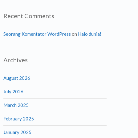
Recent Comments
Seorang Komentator WordPress
on
Halo dunia!
Archives
August 2026
July 2026
March 2025
February 2025
January 2025