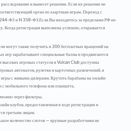
т расследование и вынесет решение. Если их решение не
соответствующий орган по азартным играм. Переход с
 244-ФЗ и N 358-ФЗ.Если Вы находитесь за пределами РФ но
ру. Когда регистрация выполнена успешно, открывается
тели могут также получить и 200 бесплатных вращений на
ных игр зарабатывают специальные баллы и продвигаются
м высоких игровых статусов в Vulcan Club доступны
ровых автоматов, рулетки и карточных развлечений, в
 игры с живыми дилерами. Крутить барабаны на онлайн
 и с мобильного телефона или планшета.
 можно через фильтры.
айн клубов, предоставленная в ходе регистрации и
ся третьим лицам.
ьшое количество слотов — крупные разработчики не