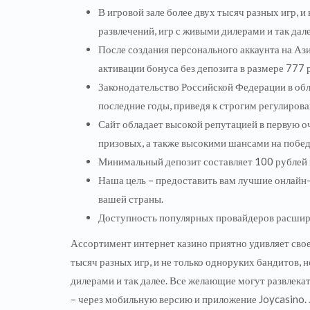
В игровой зале более двух тысяч разных игр, и
развлечений, игр с живыми дилерами и так дале
После создания персонального аккаунта на Аз
активации бонуса без депозита в размере 777 
Законодательство Российской Федерации в обл
последние годы, приведя к строгим регулирова
Сайт обладает высокой репутацией в первую 
призовых, а также высокими шансами на побед
Минимальный депозит составляет 100 рублей и
Наша цель – предоставить вам лучшие онлайн-
вашей страны.
Доступность популярных провайдеров расширя
Ассортимент интернет казино приятно удивляет свое
тысяч разных игр, и не только одноруких бандитов, 
дилерами и так далее. Все желающие могут развлека
– через мобильную версию и приложение Joycasino.