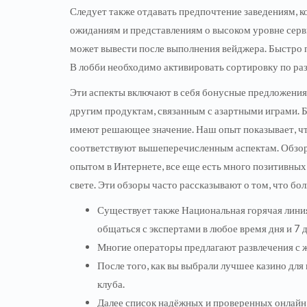
Следует также отдавать предпочтение заведениям, 
ожиданиям и представлениям о высоком уровне серви
может вывести после выполнения вейджера. Быстро 
В лобби необходимо активировать сортировку по ра
Эти аспекты включают в себя бонусные предложения, 
другим продуктам, связанным с азартными играми. 
имеют решающее значение. Наш опыт показывает, чт
соответствуют вышеперечисленным аспектам. Обзоры
опытом в Интернете, все еще есть много позитивных
свете. Эти обзоры часто рассказывают о том, что бо
Существует также Национальная горячая линия
общаться с экспертами в любое время дня и 7 д
Многие операторы предлагают развлечения с ж
После того, как вы выбрали лучшее казино для
клуба.
Далее список надёжных и проверенных онлайн