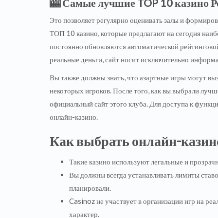
🎰 Самые лучшие TOP 10 казино Ро
Это позволяет регулярно оценивать залы и формиров
ТОП 10 казино, которые предлагают на сегодня наи
постоянно обновляются автоматической рейтинговой 
реальные деньги, сайт носит исключительно информ
Вы также должны знать, что азартные игры могут вы
некоторых игроков. После того, как вы выбрали лучш
официальный сайт этого клуба. Для доступа к функц
онлайн-казино.
Как выбрать онлайн-казино
Такие казино используют легальные и прозрач
Вы должны всегда устанавливать лимиты ставок
планировали.
Casinoz не участвует в организации игр на р
характер.