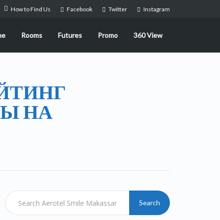
How to Find Us
Facebook
Twitter
Instagram
me
Rooms
Futures
Promo
360 View
ЕЙТИНГ
РЫ НА
Search