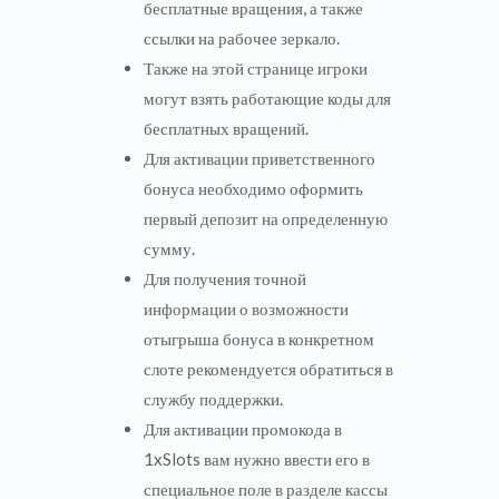
бесплатные вращения, а также
ссылки на рабочее зеркало.
Также на этой странице игроки
могут взять работающие коды для
бесплатных вращений.
Для активации приветственного
бонуса необходимо оформить
первый депозит на определенную
сумму.
Для получения точной
информации о возможности
отыгрыша бонуса в конкретном
слоте рекомендуется обратиться в
службу поддержки.
Для активации промокода в
1xSlots вам нужно ввести его в
специальное поле в разделе кассы