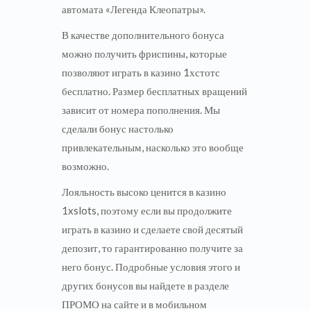
автомата «Легенда Клеопатры».
В качестве дополнительного бонуса
можно получить фриспины, которые
позволяют играть в казино 1хстотс
бесплатно. Размер бесплатных вращений
зависит от номера пополнения. Мы
сделали бонус настолько
привлекательным, насколько это вообще
возможно.
Лояльность высоко ценится в казино
1xslots, поэтому если вы продолжите
играть в казино и сделаете свой десятый
депозит, то гарантированно получите за
него бонус. Подробные условия этого и
других бонусов вы найдете в разделе
ПРОМО на сайте и в мобильном