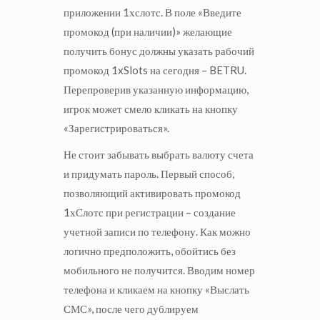
приложении 1хслотс. В поле «Введите
промокод (при наличии)» желающие
получить бонус должны указать рабочий
промокод 1xSlots на сегодня – BETRU.
Перепроверив указанную информацию,
игрок может смело кликать на кнопку
«Зарегистрироваться».
Не стоит забывать выбрать валюту счета
и придумать пароль. Первый способ,
позволяющий активировать промокод
1хСлотс при регистрации – создание
учетной записи по телефону. Как можно
логично предположить, обойтись без
мобильного не получится. Вводим номер
телефона и кликаем на кнопку «Выслать
СМС», после чего дублируем