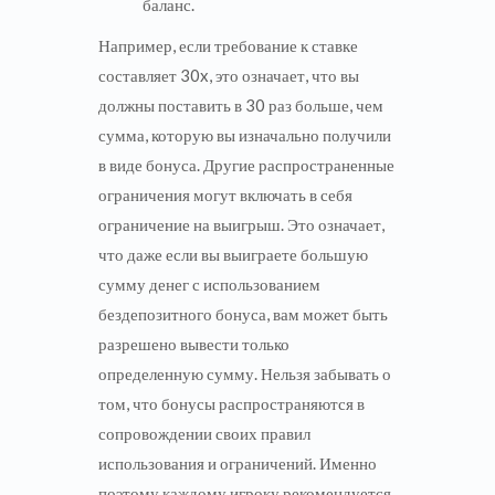
баланс.
Например, если требование к ставке
составляет 30x, это означает, что вы
должны поставить в 30 раз больше, чем
сумма, которую вы изначально получили
в виде бонуса. Другие распространенные
ограничения могут включать в себя
ограничение на выигрыш. Это означает,
что даже если вы выиграете большую
сумму денег с использованием
бездепозитного бонуса, вам может быть
разрешено вывести только
определенную сумму. Нельзя забывать о
том, что бонусы распространяются в
сопровождении своих правил
использования и ограничений. Именно
поэтому каждому игроку рекомендуется