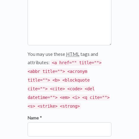
You may use these
HTML
tags and
attributes:
<a href="" title="">
<abbr title=""> <acronym
title=""> <b> <blockquote
cite=""> <cite> <code> <del
datetime=""> <em> <i> <q cite="">
<s> <strike> <strong>
Name *