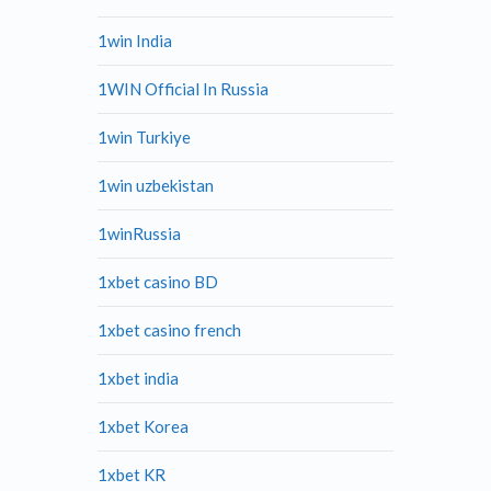
1win India
1WIN Official In Russia
1win Turkiye
1win uzbekistan
1winRussia
1xbet casino BD
1xbet casino french
1xbet india
1xbet Korea
1xbet KR