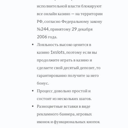
исполнительной власти блокируют
все онлайн казино — на территории
РФ, согласно Федеральному закону
№244, принятому 29 декабря
2006 года.
Лояльность высоко ценится в
казино 1xslots, поэтому если вы
продолжите играть в казино и
сделаете свой десятый депозит, то
гарантированно получите за него
бонус.
Процесс довольно простой и
состоит из нескольких шагов.
Разноцветные вставки в виде
рекламного баннера, игровых
иконок и функциональных кнопок