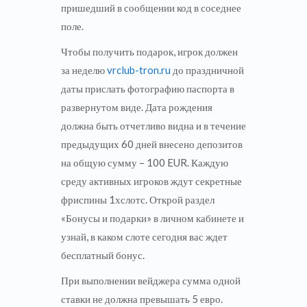
пришедший в сообщении код в соседнее
поле.
Чтобы получить подарок, игрок должен
за неделю
vrclub-tron.ru
до праздничной
даты прислать фотографию паспорта в
развернутом виде. Дата рождения
должна быть отчетливо видна и в течение
предыдущих 60 дней внесено депозитов
на общую сумму – 100 EUR. Каждую
среду активных игроков ждут секретные
фриспины 1хслотс. Открой раздел
«Бонусы и подарки» в личном кабинете и
узнай, в каком слоте сегодня вас ждет
бесплатный бонус.
При выполнении вейджера сумма одной
ставки не должна превышать 5 евро.