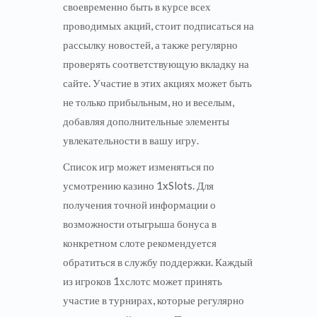
своевременно быть в курсе всех
проводимых акций, стоит подписаться на
рассылку новостей, а также регулярно
проверять соответствующую вкладку на
сайте. Участие в этих акциях может быть
не только прибыльным, но и веселым,
добавляя дополнительные элементы
увлекательности в вашу игру.
Список игр может изменяться по
усмотрению казино 1xSlots. Для
получения точной информации о
возможности отыгрыша бонуса в
конкретном слоте рекомендуется
обратиться в службу поддержки. Каждый
из игроков 1хслотс может принять
участие в турнирах, которые регулярно