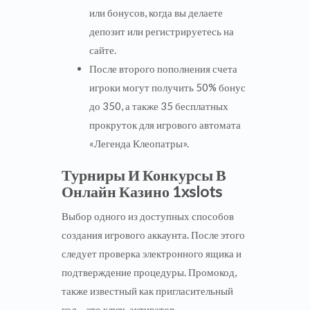
или бонусов, когда вы делаете
депозит или регистрируетесь на
сайте.
После второго пополнения счета
игроки могут получить 50% бонус
до 350, а также 35 бесплатных
прокруток для игрового автомата
«Легенда Клеопатры».
Турниры И Конкурсы В
Онлайн Казино 1xslots
Выбор одного из доступных способов
создания игрового аккаунта. После этого
следует проверка электронного ящика и
подтверждение процедуры. Промокод,
также известный как пригласительный
код – это ключ-активатор