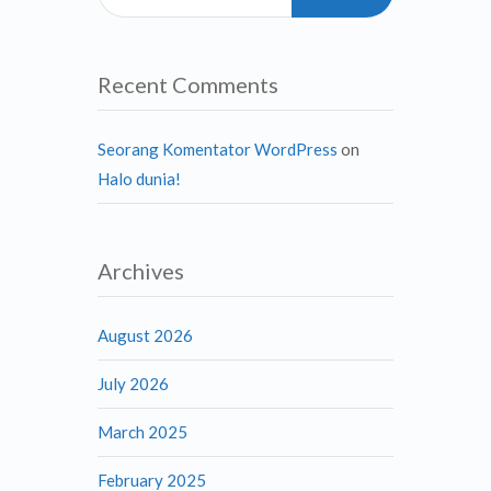
Recent Comments
Seorang Komentator WordPress
on
Halo dunia!
Archives
August 2026
July 2026
March 2025
February 2025