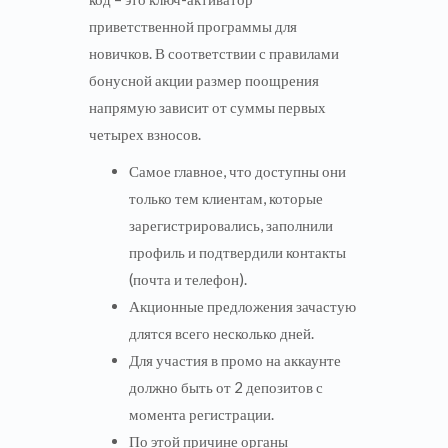
приветственной программы для
новичков. В соответствии с правилами
бонусной акции размер поощрения
напрямую зависит от суммы первых
четырех взносов.
Самое главное, что доступны они
только тем клиентам, которые
зарегистрировались, заполнили
профиль и подтвердили контакты
(почта и телефон).
Акционные предложения зачастую
длятся всего несколько дней.
Для участия в промо на аккаунте
должно быть от 2 депозитов с
момента регистрации.
По этой причине органы