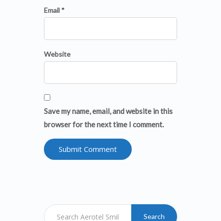
Email *
Website
Save my name, email, and website in this
browser for the next time I comment.
Search