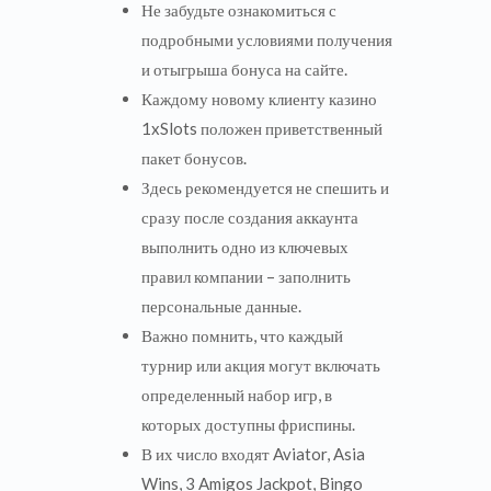
Не забудьте ознакомиться с
подробными условиями получения
и отыгрыша бонуса на сайте.
Каждому новому клиенту казино
1xSlots положен приветственный
пакет бонусов.
Здесь рекомендуется не спешить и
сразу после создания аккаунта
выполнить одно из ключевых
правил компании – заполнить
персональные данные.
Важно помнить, что каждый
турнир или акция могут включать
определенный набор игр, в
которых доступны фриспины.
В их число входят Aviator, Asia
Wins, 3 Amigos Jackpot, Bingo