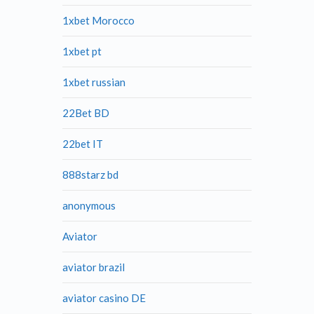
1xbet Morocco
1xbet pt
1xbet russian
22Bet BD
22bet IT
888starz bd
anonymous
Aviator
aviator brazil
aviator casino DE