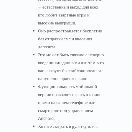
— естественный выход для всех,
кто любит азартные игры и
высокие выигрыши.
Оно распространяется бесплатно
без отправки смс и внесения
депозита.
Это может быть связано с неверно
введенными данными или тем, что
ваш аккаунт был заблокирован за
нарушение правил казино.
Функциональность мобильной
версии позволяет играть в казино
прямо на вашем телефоне или
смартфоне под управлением
Android.
Хотите сыграть в рулетку или в