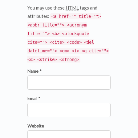
You may use these
HTML
tags and
attributes:
<a href="" title="">
<abbr title=""> <acronym
title=""> <b> <blockquote
cite=""> <cite> <code> <del
datetime=""> <em> <i> <q cite="">
<s> <strike> <strong>
Name *
Email *
Website