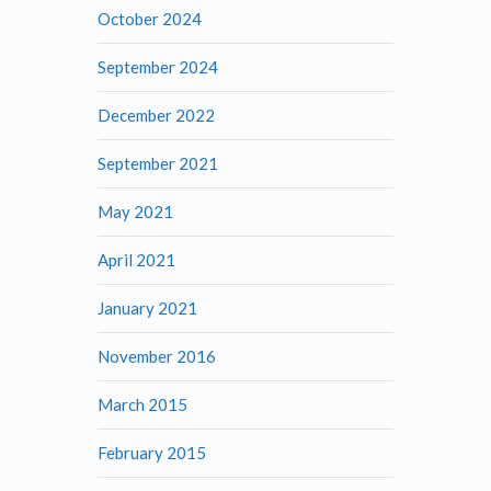
October 2024
September 2024
December 2022
September 2021
May 2021
April 2021
January 2021
November 2016
March 2015
February 2015