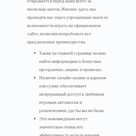
открывается перед вами всего за
несколько шагов. Именно здесь мы
проведём вас через упрощенные шаги по
возможности играть на официальном
сайте, позволяя попробовать все
предлагаемые преимущества.
Также на главной странице можно
найти информацию о бонусных
программах, акциях и правилах.
Наличие онлайн-казино в кармане
или сумке обеспечивает
непрерывный доступ к любимым
игровым автоматам и
развлечениям, где бы вы ни были.
Эти нововведения могут
значительно повысить
эффективность использования