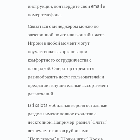
инструкций, подтвердите свой email и
номер телефона.
Связаться с менеджером можно по
электронной почте или в онлайн-чате.
Игроки в любой момент могут
поучаствовать в организации
комфортного сотрудничества с
площадкой. Оператор стремится
разнообразить досуг пользователей и
предлагает внушительный ассортимент
развлечений.
В 1xslots мобильная версия остальные
разделы имеют полное сходство с
десктопной. Например, раздел “Слоты”
встречает игроков рубриками
“Популярное” и “Новые игры”. Кроме