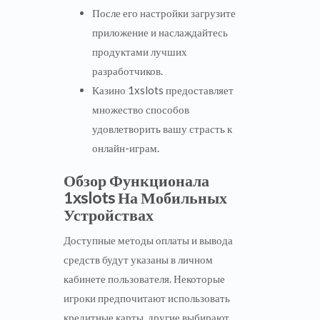
После его настройки загрузите
приложение и наслаждайтесь
продуктами лучших
разработчиков.
Казино 1xslots предоставляет
множество способов
удовлетворить вашу страсть к
онлайн-играм.
Обзор Функционала
1xslots На Мобильных
Устройствах
Доступные методы оплаты и вывода
средств будут указаны в личном
кабинете пользователя. Некоторые
игроки предпочитают использовать
кредитные карты, другие выбирают