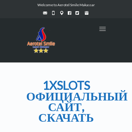
Welcome to Aerotel Smile Makassar
Toggle
navigation
1XSLOTS
ОФИЦИАЛЬНЫЙ
САЙТ,
СКАЧАТЬ