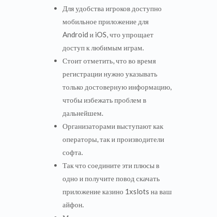
Для удобства игроков доступно
мобильное приложение для
Android и iOS, что упрощает
доступ к любимым играм.
Стоит отметить, что во время
регистрации нужно указывать
только достоверную информацию,
чтобы избежать проблем в
дальнейшем.
Организаторами выступают как
операторы, так и производители
софта.
Так что соедините эти плюсы в
одно и получите повод скачать
приложение казино 1xslots на ваш
айфон.