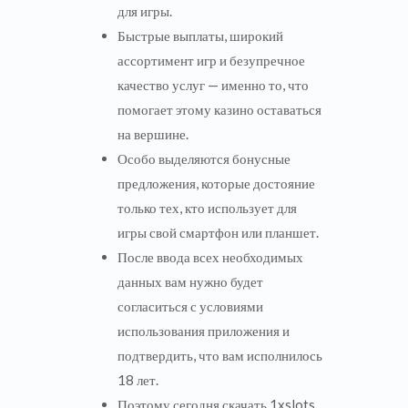
для игры.
Быстрые выплаты, широкий
ассортимент игр и безупречное
качество услуг — именно то, что
помогает этому казино оставаться
на вершине.
Особо выделяются бонусные
предложения, которые достояние
только тех, кто использует для
игры свой смартфон или планшет.
После ввода всех необходимых
данных вам нужно будет
согласиться с условиями
использования приложения и
подтвердить, что вам исполнилось
18 лет.
Поэтому сегодня скачать 1xslots