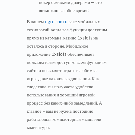
покер с живыми дилерами — это
возможно в любое время!
В нашем
ogrn-inn.ru
веке мобильных
технологий, когда все функции доступны
прямо из кармана, казино 1xslots не
осталось в стороне. Мобильное
приложение 1xslots обеспечивает
пользователям доступ ко всем функциям
сайта и позволяет играть в любимые
игры, даже находясь в движении. Как
следствие, вы получаете удобство
использования и хороший игровой
процесс без каких-либо замедлений. А
главное – вам не нужна постоянно
работающая компьютерная мышь или
клавиатура.