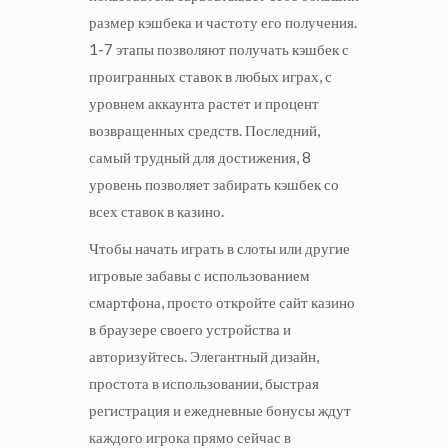
размер кэшбека и частоту его получения.
1-7 этапы позволяют получать кэшбек с
проигранных ставок в любых играх, с
уровнем аккаунта растет и процент
возвращенных средств. Последний,
самый трудный для достижения, 8
уровень позволяет забирать кэшбек со
всех ставок в казино.
Чтобы начать играть в слоты или другие
игровые забавы с использованием
смартфона, просто откройте сайт казино
в браузере своего устройства и
авторизуйтесь. Элегантный дизайн,
простота в использовании, быстрая
регистрация и ежедневные бонусы ждут
каждого игрока прямо сейчас в