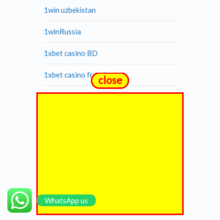
1win uzbekistan
1winRussia
1xbet casino BD
1xbet casino french
close
1xbet india
1xbet Korea
1xbet KR
1xbet Morocco
1xbet pt
WhatsApp us
1xbet russian