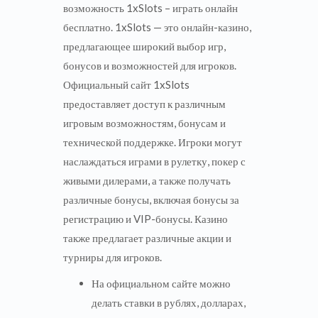
возможность 1xSlots – играть онлайн
бесплатно. 1xSlots — это онлайн-казино,
предлагающее широкий выбор игр,
бонусов и возможностей для игроков.
Официальный сайт 1xSlots
предоставляет доступ к различным
игровым возможностям, бонусам и
технической поддержке. Игроки могут
наслаждаться играми в рулетку, покер с
живыми дилерами, а также получать
различные бонусы, включая бонусы за
регистрацию и VIP-бонусы. Казино
также предлагает различные акции и
турниры для игроков.
На официальном сайте можно
делать ставки в рублях, долларах,