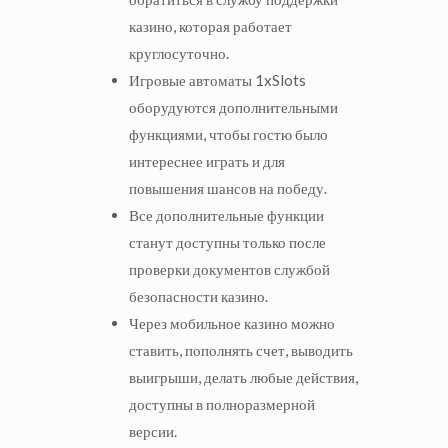
казино, которая работает
круглосуточно.
Игровые автоматы 1xSlots
оборудуются дополнительными
функциями, чтобы гостю было
интереснее играть и для
повышения шансов на победу.
Все дополнительные функции
станут доступны только после
проверки документов службой
безопасности казино.
Через мобильное казино можно
ставить, пополнять счет, выводить
выигрыши, делать любые действия,
доступны в полноразмерной
версии.