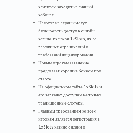
клиентам заходить в личный
кабинет.
Некоторые страны могут
блокировать доступ к онлайн-
казино, включая 1xSlots, из-за
различных ограничений и
требований лицензирования.
Новым игрокам заведение
предлагает хорошие бонусы при
старте.
На официальном сайте 1xSlots и
его зеркалах доступны не только
традиционные слотеры.
Главным требованием ко всем
игрокам является регистрация в
1xSlots казино онлайн и