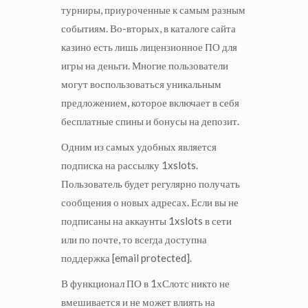
турниры, приуроченные к самым разным
событиям. Во-вторых, в каталоге сайта
казино есть лишь лицензионное ПО для
игры на деньги. Многие пользователи
могут воспользоваться уникальным
предложением, которое включает в себя
бесплатные спины и бонусы на депозит.
Одним из самых удобных является
подписка на рассылку 1xslots.
Пользователь будет регулярно получать
сообщения о новых адресах. Если вы не
подписаны на аккаунты 1xslots в сети
или по почте, то всегда доступна
поддержка [email protected].
В функционал ПО в 1хСлотс никто не
вмешивается и не может влиять на