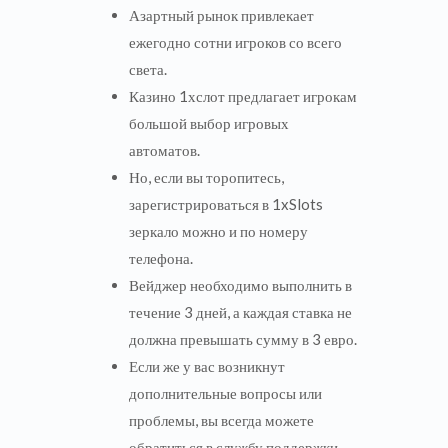
Азартный рынок привлекает
ежегодно сотни игроков со всего
света.
Казино 1хслот предлагает игрокам
большой выбор игровых
автоматов.
Но, если вы торопитесь,
зарегистрироваться в 1xSlots
зеркало можно и по номеру
телефона.
Вейджер необходимо выполнить в
течение 3 дней, а каждая ставка не
должна превышать сумму в 3 евро.
Если же у вас возникнут
дополнительные вопросы или
проблемы, вы всегда можете
обратиться в службу поддержки