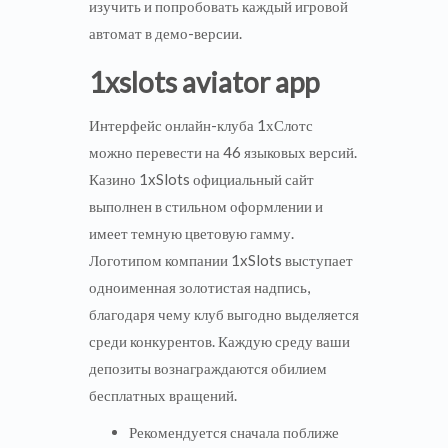
изучить и попробовать каждый игровой
автомат в демо-версии.
1xslots aviator app
Интерфейс онлайн-клуба 1хСлотс
можно перевести на 46 языковых версий.
Казино 1xSlots официальный сайт
выполнен в стильном оформлении и
имеет темную цветовую гамму.
Логотипом компании 1xSlots выступает
одноименная золотистая надпись,
благодаря чему клуб выгодно выделяется
среди конкурентов. Каждую среду ваши
депозиты вознаграждаются обилием
бесплатных вращений.
Рекомендуется сначала поближе