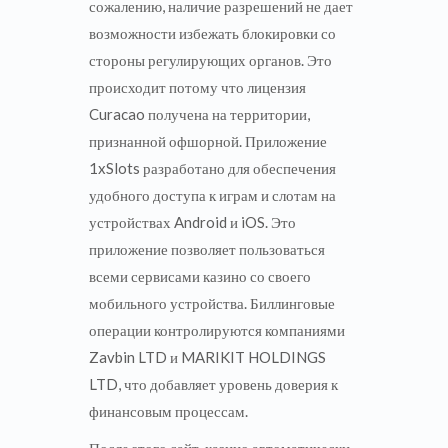
сожалению, наличие разрешений не дает
возможности избежать блокировки со
стороны регулирующих органов. Это
происходит потому что лицензия
Curacao получена на территории,
признанной офшорной. Приложение
1xSlots разработано для обеспечения
удобного доступа к играм и слотам на
устройствах Android и iOS. Это
приложение позволяет пользоваться
всеми сервисами казино со своего
мобильного устройства. Биллинговые
операции контролируются компаниями
Zavbin LTD и MARIKIT HOLDINGS
LTD, что добавляет уровень доверия к
финансовым процессам.