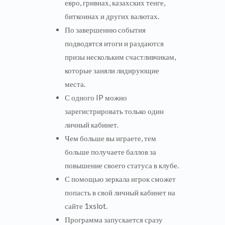
евро, гривнах, казахских тенге,
биткоинах и других валютах.
По завершению события
подводятся итоги и раздаются
призы нескольким счастливчикам,
которые заняли лидирующие
места.
С одного IP можно
зарегистрировать только один
личный кабинет.
Чем больше вы играете, тем
больше получаете баллов за
повышение своего статуса в клубе.
С помощью зеркала игрок сможет
попасть в свой личный кабинет на
сайте 1xslot.
Программа запускается сразу