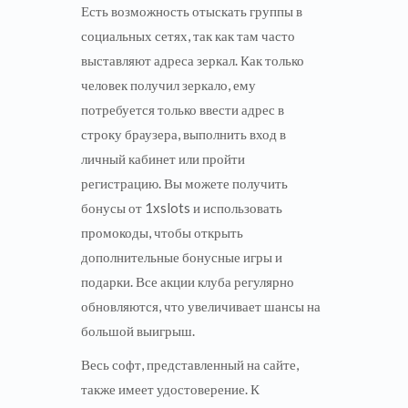
Есть возможность отыскать группы в
социальных сетях, так как там часто
выставляют адреса зеркал. Как только
человек получил зеркало, ему
потребуется только ввести адрес в
строку браузера, выполнить вход в
личный кабинет или пройти
регистрацию. Вы можете получить
бонусы от 1xslots и использовать
промокоды, чтобы открыть
дополнительные бонусные игры и
подарки. Все акции клуба регулярно
обновляются, что увеличивает шансы на
большой выигрыш.
Весь софт, представленный на сайте,
также имеет удостоверение. К