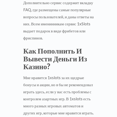
Дополнительно сервис содержит вкладку
FAQ, где размещены самые популярные
вопросы пользователей, и даны ответы на
них. Всем именинникам сервис 1xSlots
выдает подарок в виде фрибетов или
фриспинов.
Как Пополнить И
Вывести Деньги Из
Казино?
Мне нравится 1xslots за их щедрые
бонусы и акции, но я бы не рекомендовал
играть здесь, если у вас есть проблемы с
контролем азартных игр. В 1xslots есть
много разных игровых автоматов и
других игр, которые мне нравится играть.