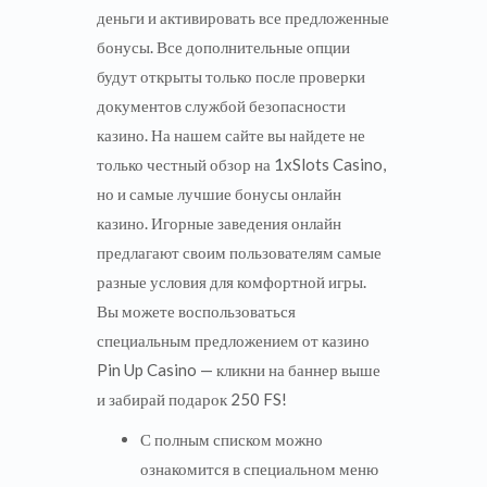
деньги и активировать все предложенные
бонусы. Все дополнительные опции
будут открыты только после проверки
документов службой безопасности
казино. На нашем сайте вы найдете не
только честный обзор на 1xSlots Casino,
но и самые лучшие бонусы онлайн
казино. Игорные заведения онлайн
предлагают своим пользователям самые
разные условия для комфортной игры.
Вы можете воспользоваться
специальным предложением от казино
Pin Up Casino — кликни на баннер выше
и забирай подарок 250 FS!
С полным списком можно
ознакомится в специальном меню