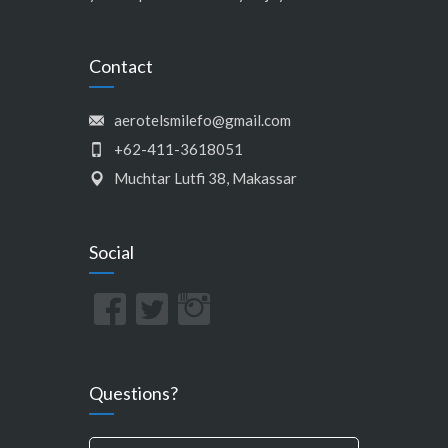
Contact
aerotelsmilefo@gmail.com
+62-411-3618051
Muchtar Lutfi 38, Makassar
Social
Questions?