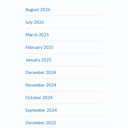
August 2026
July 2026
March 2025
February 2025
January 2025
December 2024
November 2024
October 2024
September 2024
December 2022