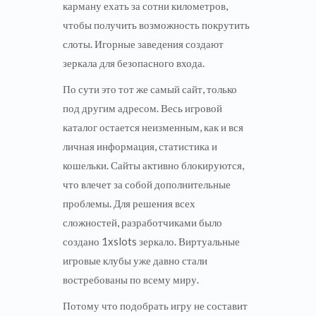
карману ехать за сотни километров,
чтобы получить возможность покрутить
слоты. Игорные заведения создают
зеркала для безопасного входа.
По сути это тот же самый сайт, только
под другим адресом. Весь игровой
каталог остается неизменным, как и вся
личная информация, статистика и
кошельки. Сайты активно блокируются,
что влечет за собой дополнительные
проблемы. Для решения всех
сложностей, разработчиками было
создано 1xslots зеркало. Виртуальные
игровые клубы уже давно стали
востребованы по всему миру.
Потому что подобрать игру не составит