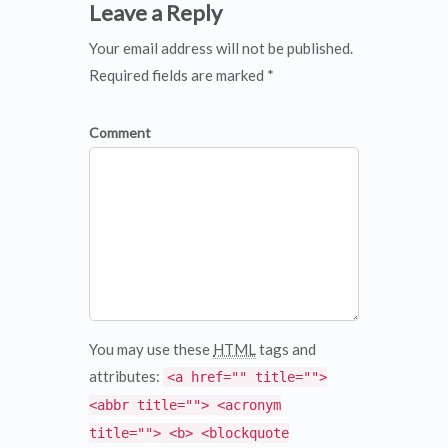
Leave a Reply
Your email address will not be published.
Required fields are marked *
Comment
You may use these
HTML
tags and
attributes:
<a href="" title="">
<abbr title=""> <acronym
title=""> <b> <blockquote