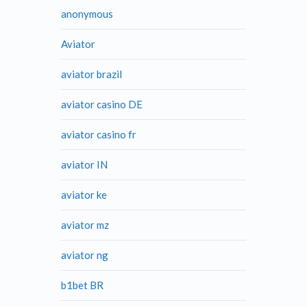
anonymous
Aviator
aviator brazil
aviator casino DE
aviator casino fr
aviator IN
aviator ke
aviator mz
aviator ng
b1bet BR