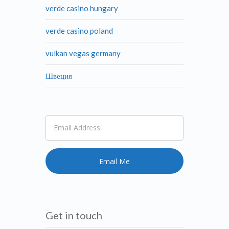
verde casino hungary
verde casino poland
vulkan vegas germany
Швеция
Get in touch