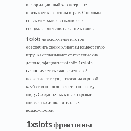
информационный характер и не
призывает к азартным играм. С полным
списком можно ознакомится в
специальном меню на сайте казино.
1xslots не исключение и готов
обеспечить своим клиентам комфортную
игру. Как показывают статистические
данные, официальный сайт 1xslots
casino имеет тысячи клиентов. За
несколько лет существования игровой
клуб стал широко известен по всему
миру. Создание аккаунта открывает
множество дополнительных
возможностей.
1xslots фриспины