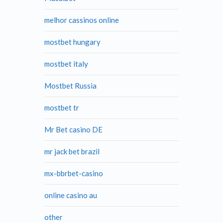
melhor cassinos online
mostbet hungary
mostbet italy
Mostbet Russia
mostbet tr
Mr Bet casino DE
mr jack bet brazil
mx-bbrbet-casino
online casino au
other