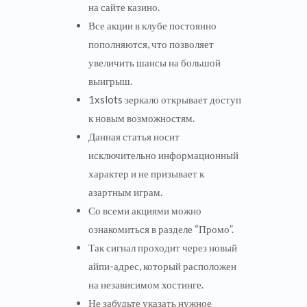
на сайте казино.
Все акции в клубе постоянно
пополняются, что позволяет
увеличить шансы на большой
выигрыш.
1xslots зеркало открывает доступ
к новым возможностям.
Данная статья носит
исключительно информационный
характер и не призывает к
азартным играм.
Со всеми акциями можно
ознакомиться в разделе “Промо”.
Так сигнал проходит через новый
айпи-адрес, который расположен
на независимом хостинге.
Не забудьте указать нужное