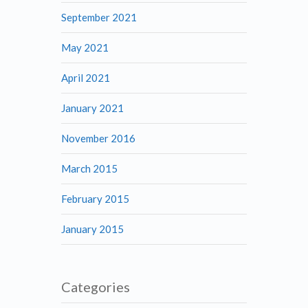
September 2021
May 2021
April 2021
January 2021
November 2016
March 2015
February 2015
January 2015
Categories